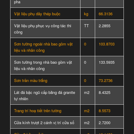
pha
Vật liệu phụ dây thép buộc
kg
66.3136
Vật liệu phụ phục vụ công tác thi
TT
2.2855
công
Sơn tường ngoài nhà bao gồm vật
0
103.8703
liệu và nhân công
Sơn tường trong nhà bao gồm vật
0
133.5935
liệu và nhân công
Sơn trần màu trắng
0
73.2736
Lát đá bậc ngũ cấp bằng đá granite
m2
8.4325
tự nhiên
Trang trí hoạ tiết trên tường
m2
8.5573
Cửa kính trượt 2 cánh vị trí cửa sổ
m2
2.7200