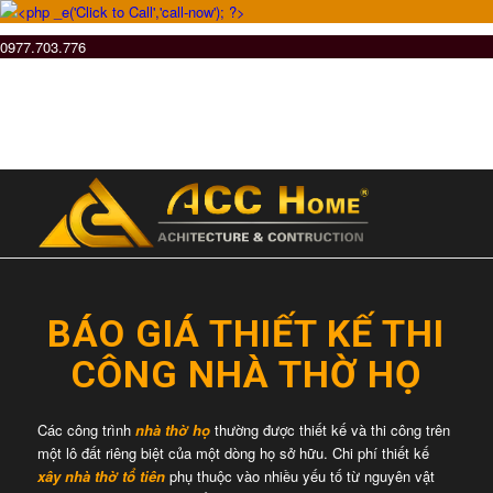
0977.703.776
BÁO GIÁ THIẾT KẾ THI
CÔNG NHÀ THỜ HỌ
Các công trình
nhà thờ họ
thường được thiết kế và thi công trên
một lô đất riêng biệt của một dòng họ sở hữu. Chi phí thiết kế
xây nhà thờ tổ tiên
phụ thuộc vào nhiều yếu tố từ nguyên vật