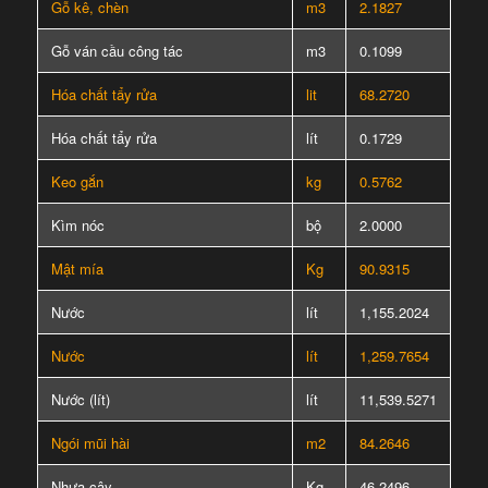
Gỗ kê, chèn
m3
2.1827
Gỗ ván cầu công tác
m3
0.1099
Hóa chất tẩy rửa
lit
68.2720
Hóa chất tẩy rửa
lít
0.1729
Keo gắn
kg
0.5762
Kìm nóc
bộ
2.0000
Mật mía
Kg
90.9315
Nước
lít
1,155.2024
Nước
lít
1,259.7654
Nước (lít)
lít
11,539.5271
Ngói mũi hài
m2
84.2646
Nhựa cây
Kg
46.2496