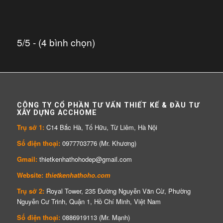
5/5 - (4 bình chọn)
CÔNG TY CỔ PHẦN TƯ VẤN THIẾT KẾ & ĐẦU TƯ
XÂY DỰNG ACCHOME
Trụ sở 1:
C14 Bắc Hà, Tố Hữu, Từ Liêm, Hà Nội
Số điện thoại:
0977703776 (Mr. Khương)
Gmail:
thietkenhathohodep@gmail.com
Website:
thietkenhathoho.com
Trụ sở 2:
Royal Tower, 235 Đường Nguyễn Văn Cừ, Phường
Nguyễn Cư Trinh, Quận 1, Hồ Chí Minh, Việt Nam
Số điện thoại:
0886919113 (Mr. Mạnh)