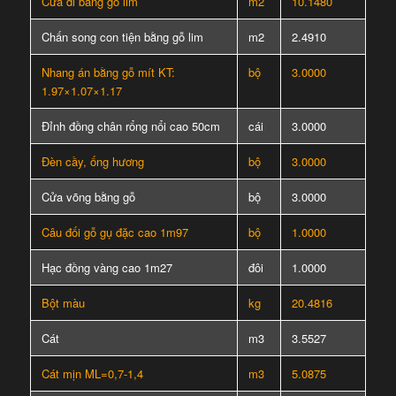
Cửa đi bằng gỗ lim
m2
10.1480
Chấn song con tiện bằng gỗ lim
m2
2.4910
Nhang án bằng gỗ mít KT:
bộ
3.0000
1.97×1.07×1.17
Đỉnh đồng chân rổng nổi cao 50cm
cái
3.0000
Đèn cầy, ống hương
bộ
3.0000
Cửa võng bằng gỗ
bộ
3.0000
Câu đối gỗ gụ đặc cao 1m97
bộ
1.0000
Hạc đồng vàng cao 1m27
đôi
1.0000
Bột màu
kg
20.4816
Cát
m3
3.5527
Cát mịn ML=0,7-1,4
m3
5.0875