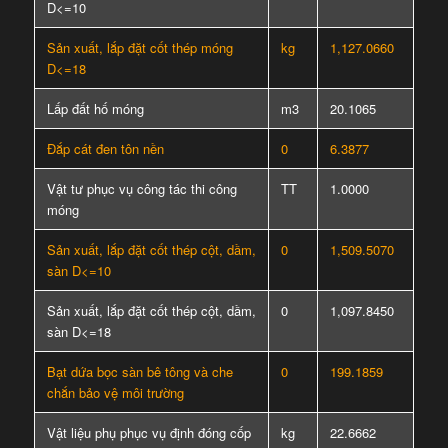
D<=10
Sản xuất, lắp đặt cốt thép móng
kg
1,127.0660
D<=18
Lấp đất hố móng
m3
20.1065
Đắp cát đen tôn nền
0
6.3877
Vật tư phục vụ công tác thi công
TT
1.0000
móng
Sản xuất, lắp đặt cốt thép cột, dầm,
0
1,509.5070
sàn D<=10
Sản xuất, lắp đặt cốt thép cột, dầm,
0
1,097.8450
sàn D<=18
Bạt dứa bọc sàn bê tông và che
0
199.1859
chắn bảo vệ môi trường
Vật liệu phụ phục vụ định đóng cốp
kg
22.6662