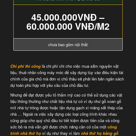
45.000.000VNĐ –
60.000.000 VNĐ/M2
chưa bao gồm nội thất
Chi phí thi công
là chi phí chi cho việc mua sắm nguyên vật
liệu, thuê nhân công máy móc để xây dựng tùy vào điều kiện tài
chính của gia chủ mà đơn vị chủ thầu sẽ phải lên bản ngân sách
dự toán phù hợp với yêu cầu của chủ đầu tư.
Nhưng để đạt được yếu tố thẩm mỹ cao có thể sử dụng các vật
liệu thông thường như chất liệu nhà tự có ví dụ như gỗ xoan gỗ
mít nhà tự trồng được hoặc tận dụng gạch xi măng sắt thép của
nhà … Ngoài ra việc xây dựng các loại công trình khác nhau
cũng giúp cho quý chủ đầu tư tiết kiệm được tiền của và công
sức bỏ ra mà vẫn giữ được chức năng cần có của một
công
trình nhà thờ họ
ví dụ như thay vì làm
nhà thờ họ bằng gỗ