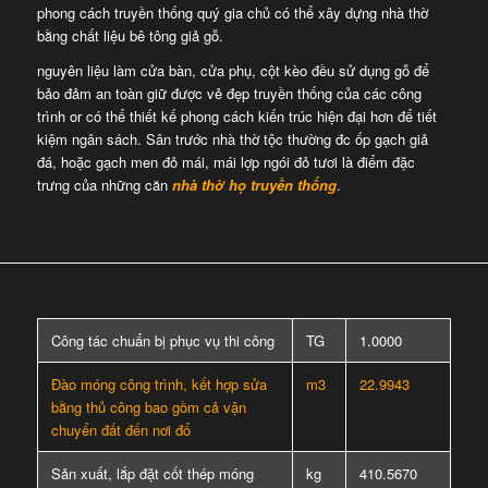
phong cách truyền thống quý gia chủ có thể xây dựng nhà thờ
bằng chất liệu bê tông giả gỗ.
nguyên liệu làm cửa bàn, cửa phụ, cột kèo đều sử dụng gỗ để
bảo đảm an toàn giữ được vẻ đẹp truyền thống của các công
trình or có thể thiết kế phong cách kiến trúc hiện đại hơn để tiết
kiệm ngân sách. Sân trước nhà thờ tộc thường đc ốp gạch giả
đá, hoặc gạch men đỏ mái, mái lợp ngói đỏ tươi là điểm đặc
trưng của những căn
nhà thờ họ truyền thống
.
Công tác chuẩn bị phục vụ thi công
TG
1.0000
Đào móng công trình, kết hợp sửa
m3
22.9943
bằng thủ công bao gồm cả vận
chuyển đất đến nơi đổ
Sản xuất, lắp đặt cốt thép móng
kg
410.5670