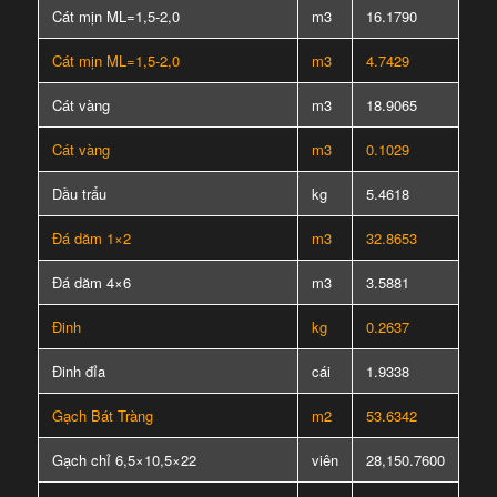
Cát mịn ML=1,5-2,0
m3
16.1790
Cát mịn ML=1,5-2,0
m3
4.7429
Cát vàng
m3
18.9065
Cát vàng
m3
0.1029
Dầu trẩu
kg
5.4618
Đá dăm 1×2
m3
32.8653
Đá dăm 4×6
m3
3.5881
Đinh
kg
0.2637
Đinh đỉa
cái
1.9338
Gạch Bát Tràng
m2
53.6342
Gạch chỉ 6,5×10,5×22
viên
28,150.7600