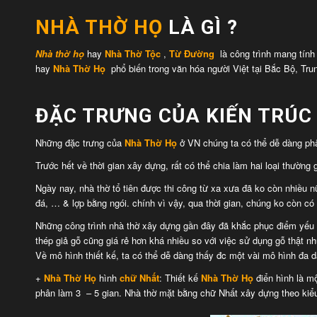
NHÀ THỜ HỌ
LÀ GÌ ?
Nhà
thờ họ
hay
Nhà Thờ Tộc
,
Từ Đường
là công trình mang tín
hay
Nhà Thờ Họ
phổ biến
trong văn hóa người Việt tại Bắc Bộ, Tru
ĐẶC TRƯNG CỦA KIẾN TRÚ
Những đặc trưng của
Nhà Thờ Họ
ở VN chúng ta có thể dễ dàng phâ
Trước hết về thời gian xây dựng, rất có thể chia làm hai loại thườn
Ngày nay, nhà thờ tổ tiên được thi công từ xa xưa đã ko còn nhiều nữ
đá, … & lợp bằng ngói. chính vì vậy, qua thời gian, chúng ko còn có 
Những công trình nhà thờ xây dựng gần đây đã khắc phục điểm yếu n
thép giả gỗ cũng giá rẻ hơn khá nhiều so với việc sử dụng gỗ thật nh
Về mô hình thiết kế, ta có thể dễ dàng thấy đc một vài mô hình đa
+
Nhà Thờ Họ
hình
chữ Nhất
: Thiết kế
Nhà Thờ Họ
điển hình là m
phân làm 3 – 5 gian. Nhà thờ mặt bằng chữ Nhất xây dựng theo kiểu