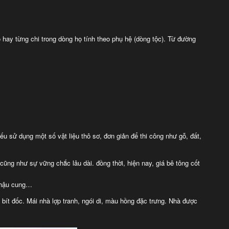
ọ
hay từng chi trong dòng họ tính theo phụ hệ (dòng tộc). T
ừ đường
ếu sử dụng một số vật liệu thô sơ, đơn giản để thi công như gỗ, đất,
ng như sự vững chắc lâu dài. đồng thời, hiện nay, giá bê tông cốt
ó hậu cung…
 bít đốc. Mái nhà lợp tranh, ngói di, màu hồng đặc trưng. Nhà được