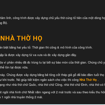
h tâm linh, công trình được xây dựng chủ yếu
thờ cúng
tổ tiên của một
dòng h
ng Bộ.
C
NHÀ THỜ HỌ
n biệt bằng hai yếu tố: Thời gian thi công & mô hình của công trình.
g gặp là được xây dựng từ xa xưa và đc xây dựng gần đây.
a vì phần nhiều đã đc trùng tu lại bởi sự bào mòn của thời gian. Chúng chủ y
thể tồn tại được nữa.
ày. Chúng được xây dựng bằng bê tông cốt thép giả gỗ để bảo đảm tuổi thọ cũ
ư khi trước. Nó giúp tiết kiệm ngân sách cho việc thi công
Nhà Thờ Họ
.
 dạng như nhà thờ chữ Quốc, nhà thờ chữ Công, nhà thờ chữ Đinh, nhà thờ c
ột ngôi nhà hình chữ Nhất nằm ngang với 2 mái trước và sau theo kiểu thu hồi
 1 ngôi nhà truyền thống 2 mái.