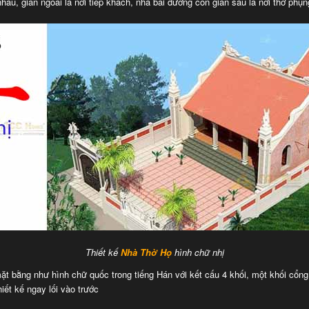
hau, gian ngoài là nơi tiếp khách, nhà bái đường còn gian sau là nơi thờ phụn
Thiết kế
Nhà Thờ Họ
hình chữ nhị
ặt bằng như hình chữ quốc trong tiếng Hán với kết cấu 4 khối, một khối cổng 
iết kế ngay lối vào trước