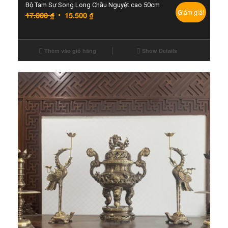
Bộ Tam Sự Song Long Chầu Nguyệt cao 50cm
Giảm giá!
17.000
₫
15.500
₫
Thêm vào giỏ hàng
Show Details