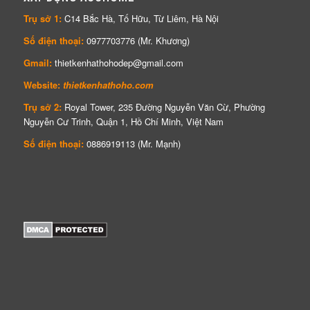
Trụ sở 1:
C14 Bắc Hà, Tố Hữu, Từ Liêm, Hà Nội
Số điện thoại:
0977703776 (Mr. Khương)
Gmail:
thietkenhathohodep@gmail.com
Website:
thietkenhathoho.com
Trụ sở 2:
Royal Tower, 235 Đường Nguyễn Văn Cừ, Phường
Nguyễn Cư Trinh, Quận 1, Hồ Chí Minh, Việt Nam
Số điện thoại:
0886919113 (Mr. Mạnh)