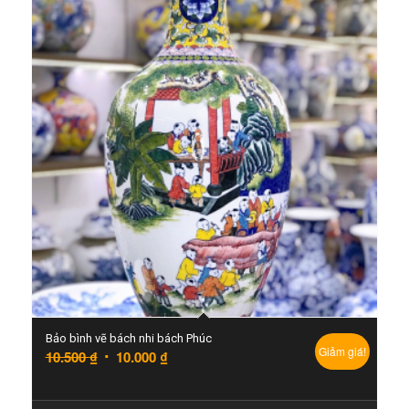
Bảo bình vẽ bách nhi bách Phúc
Giảm giá!
10.500
₫
10.000
₫