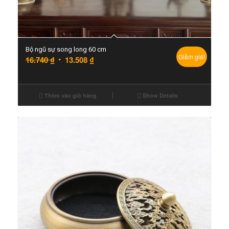
Bộ ngũ sự song long 60 cm
Giảm giá!
16.740
₫
13.508
₫
Thêm vào giỏ hàng
Show Details