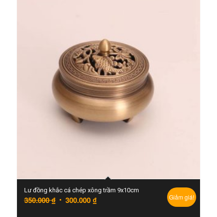
Lư đồng khắc cá chép xông trầm 9x10cm
Giảm giá!
350.000
₫
300.000
₫