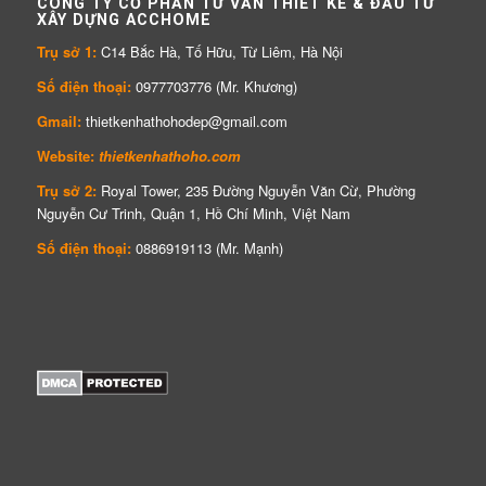
CÔNG TY CỔ PHẦN TƯ VẤN THIẾT KẾ & ĐẦU TƯ
XÂY DỰNG ACCHOME
Trụ sở 1:
C14 Bắc Hà, Tố Hữu, Từ Liêm, Hà Nội
Số điện thoại:
0977703776 (Mr. Khương)
Gmail:
thietkenhathohodep@gmail.com
Website:
thietkenhathoho.com
Trụ sở 2:
Royal Tower, 235 Đường Nguyễn Văn Cừ, Phường
Nguyễn Cư Trinh, Quận 1, Hồ Chí Minh, Việt Nam
Số điện thoại:
0886919113 (Mr. Mạnh)