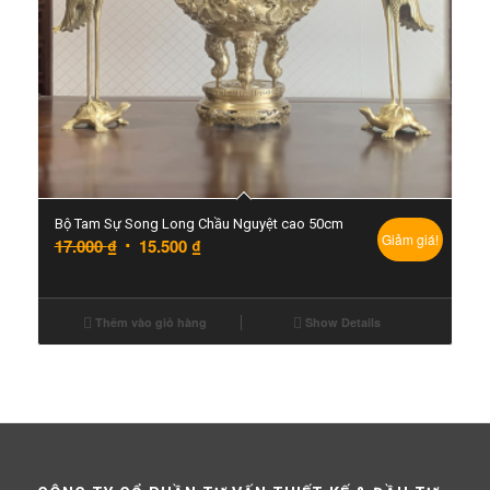
Bộ Tam Sự Song Long Chầu Nguyệt cao 50cm
Giảm giá!
17.000
₫
15.500
₫
Thêm vào giỏ hàng
Show Details