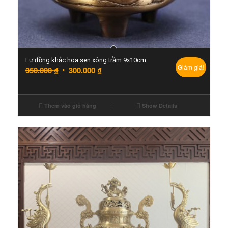
Lư đồng khắc hoa sen xông trầm 9x10cm
Giảm giá!
350.000
₫
300.000
₫
Thêm vào giỏ hàng
Show Details