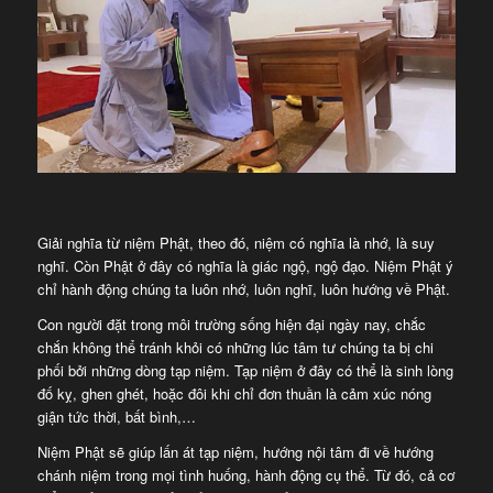
Giải nghĩa từ niệm Phật, theo đó, niệm có nghĩa là nhớ, là suy
nghĩ. Còn Phật ở đây có nghĩa là giác ngộ, ngộ đạo. Niệm Phật ý
chỉ hành động chúng ta luôn nhớ, luôn nghĩ, luôn hướng về Phật.
Con người đặt trong môi trường sống hiện đại ngày nay, chắc
chắn không thể tránh khỏi có những lúc tâm tư chúng ta bị chi
phối bởi những dòng tạp niệm. Tạp niệm ở đây có thể là sinh lòng
đố kỵ, ghen ghét, hoặc đôi khi chỉ đơn thuần là cảm xúc nóng
giận tức thời, bất bình,…
Niệm Phật sẽ giúp lấn át tạp niệm, hướng nội tâm đi về hướng
chánh niệm trong mọi tình huống, hành động cụ thể. Từ đó, cả cơ