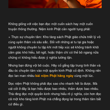
Không giống với việc bạn đọc một cuốn sách hay một cuốn
truyện thông thường. Niệm kinh Phật cần người tụng phải:
+ Thực sự chuyên tâm: Kho tàng sách Phật giáo chứa triết lý vô
cùng uyên thâm và sâu sắc. Đối với những ai tu tại gia hoặc
người không chuyên tu tập khi mới tiếp xúc sẽ không tránh khỏi
cảm giác khó hiểu, bỡ ngỡ, hoặc thậm chí có thể bỏ ngang nửa
chừng vì không hiểu được ý nghĩa tường tận.
Nhưng bạn đừng vội bỏ cuộc. Hãy cố gắng tập trung tinh thần và
đầu óc chuyên tâm vào một quyển kinh Phật cố định. Không nên
đọc lan man nhiều
bài niệm Phật hằng ngày
cùng một lúc.
Đọc niệm Phật không phải đọc sao cho nhanh hết là được. Mà
cái cốt ở đây là bạn hiểu được bao nhiêu, thấm được bao nhiêu.
Thà rằng đọc một quyển kinh nhưng hiểu rõ ý nghĩa, còn hơn đọc
cả một kho tàng kinh Phật mà chẳng đọng lại trong thâm tâm bất
cứ điều gì.