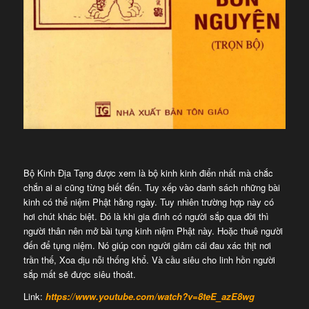
Bộ Kinh Địa Tạng được xem là bộ kinh kinh điển nhất mà chắc
chắn ai ai cũng từng biết đến. Tuy xếp vào danh sách những bài
kinh có thể niệm Phật hằng ngày. Tuy nhiên trường hợp này có
hơi chút khác biệt. Đó là khi gia đình có người sắp qua đời thì
người thân nên mở bài tụng kinh niệm Phật này. Hoặc thuê người
đến để tụng niệm. Nó giúp con người giảm cái đau xác thịt nơi
trần thế, Xoa dịu nỗi thống khổ. Và cầu siêu cho linh hồn người
sắp mất sẽ được siêu thoát.
Link:
https://www.youtube.com/watch?v=8teE_azE8wg