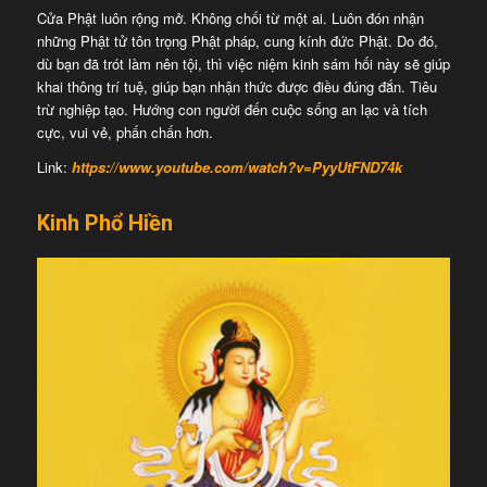
Cửa Phật luôn rộng mở. Không chối từ một ai. Luôn đón nhận
những Phật tử tôn trọng Phật pháp, cung kính đức Phật. Do đó,
dù bạn đã trót làm nên tội, thì việc niệm kinh sám hối này sẽ giúp
khai thông trí tuệ, giúp bạn nhận thức được điều đúng đắn. Tiêu
trừ nghiệp tạo. Hướng con người đến cuộc sống an lạc và tích
cực, vui vẻ, phấn chấn hơn.
Link:
https://www.youtube.com/watch?v=PyyUtFND74k
Kinh Phổ Hiền