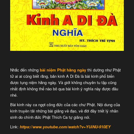
Nhắc đến những
bài niệm Phật hằng ngày
thì dường như Phật
tử ai ai cũng biết rằng, bản kinh A Di Đà là bài kinh phổ biến
được tụng niệm hằng ngày. Và giới không chuyên tu tập cũng
nhất định không thể nào bỏ qua bài kinh ý nghĩa này được đâu
nhé.
Bài kinh này ca ngợi công đức của các chư Phật. Nội dung của
kinh truyền tải những bài giảng về đạo, về đời đầy triết lý nhân
sinh do chính đức Phật Thích Ca tự giảng nói.
Link:
https://www.youtube.com/watch?v=YUiNU-910EY