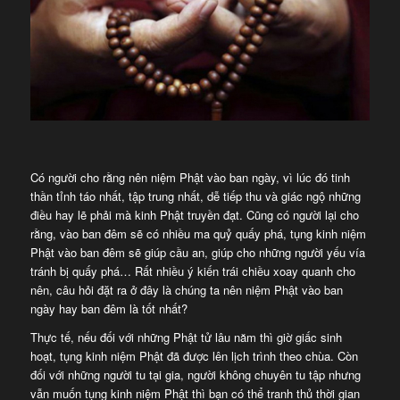
Có người cho rằng nên niệm Phật vào ban ngày, vì lúc đó tinh
thần tỉnh táo nhất, tập trung nhất, dễ tiếp thu và giác ngộ những
điều hay lẽ phải mà kinh Phật truyền đạt. Cũng có người lại cho
rằng, vào ban đêm sẽ có nhiều ma quỷ quấy phá, tụng kinh niệm
Phật vào ban đêm sẽ giúp cầu an, giúp cho những người yếu vía
tránh bị quấy phá… Rất nhiều ý kiến trái chiều xoay quanh cho
nên, câu hỏi đặt ra ở đây là chúng ta nên niệm Phật vào ban
ngày hay ban đêm là tốt nhất?
Thực tế, nếu đối với những Phật tử lâu năm thì giờ giấc sinh
hoạt, tụng kinh niệm Phật đã được lên lịch trình theo chùa. Còn
đối với những người tu tại gia, người không chuyên tu tập nhưng
vẫn muốn tụng kinh niệm Phật thì bạn có thể tranh thủ thời gian