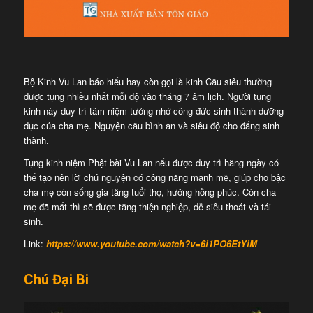
Bộ Kinh Vu Lan báo hiếu hay còn gọi là kinh Cầu siêu thường
được tụng nhiều nhất mỗi độ vào tháng 7 âm lịch. Người tụng
kinh này duy trì tâm niệm tưởng nhớ công đức sinh thành dưỡng
dục của cha mẹ. Nguyện cầu bình an và siêu độ cho đấng sinh
thành.
Tụng kinh niệm Phật bài Vu Lan nếu được duy trì hằng ngày có
thể tạo nên lời chú nguyện có công năng mạnh mẽ, giúp cho bậc
cha mẹ còn sống gia tăng tuổi thọ, hưởng hồng phúc. Còn cha
mẹ đã mất thì sẽ được tăng thiện nghiệp, dễ siêu thoát và tái
sinh.
Link:
https://www.youtube.com/watch?v=6i1PO6EtYiM
Chú Đại Bi