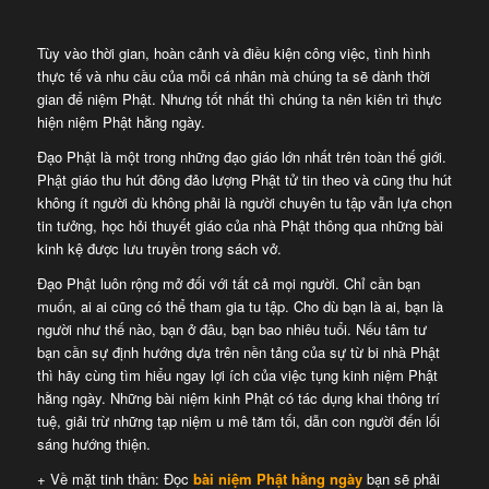
Tùy vào thời gian, hoàn cảnh và điều kiện công việc, tình hình
thực tế và nhu cầu của mỗi cá nhân mà chúng ta sẽ dành thời
gian để niệm Phật. Nhưng tốt nhất thì chúng ta nên kiên trì thực
hiện niệm Phật hằng ngày.
Đạo Phật là một trong những đạo giáo lớn nhất trên toàn thế giới.
Phật giáo thu hút đông đảo lượng Phật tử tin theo và cũng thu hút
không ít người dù không phải là người chuyên tu tập vẫn lựa chọn
tin tưởng, học hỏi thuyết giáo của nhà Phật thông qua những bài
kinh kệ được lưu truyền trong sách vở.
Đạo Phật luôn rộng mở đối với tất cả mọi người. Chỉ cần bạn
muốn, ai ai cũng có thể tham gia tu tập. Cho dù bạn là ai, bạn là
người như thế nào, bạn ở đâu, bạn bao nhiêu tuổi. Nếu tâm tư
bạn cần sự định hướng dựa trên nền tảng của sự từ bi nhà Phật
thì hãy cùng tìm hiểu ngay lợi ích của việc tụng kinh niệm Phật
hằng ngày. Những bài niệm kinh Phật có tác dụng khai thông trí
tuệ, giải trừ những tạp niệm u mê tăm tối, dẫn con người đến lối
sáng hướng thiện.
+ Về mặt tinh thần: Đọc
bài niệm Phật hằng ngày
bạn sẽ phải