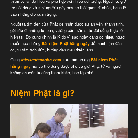
thiện ác rất dễ hiểu và phù hợp với nhiều đối tượng. Ngoài ra, giới
trẻ nói riêng và mọi người ngày nay có thói quen đi chùa, hành lễ
vào những dịp quan trọng.
Người ta tìm đến cửa Phật để nhận được sự an yên, thanh tịnh,
gột rửa đi những lo toan, vướng bận, sân si từ đời sống thực tế
hiện tại. Đó cũng chính là lý do vì sao ngày càng có nhiều người
muốn học những
Bài niệm Phật hằng ngày
để thanh tịnh đầu
óc, tu tâm tích đức, hướng đến điều thiện lành.
Cùng
thietkenhathoho.com
sưu tầm những
Bài niệm Phật
hằng ngày
mà có thể dùng được cho cả giới Phật tử và người
không chuyên tu cùng tham khảo, học tập nhé.
Niệm Phật là gì?