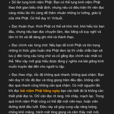
+ Số lần tụng kinh niệm Phật: Bạn có thể tụng kinh niệm Phật
theo thời gian biểu nhất định, nhưng nếu có điều kiện thì nên đọc
càng nhiều lần thì càng dễ thấm nhuần những tư tưởng, giáo lý
của nhà Phật. Có thể duy trì 1h/buổi.
+ Đọc thuần thục: Kinh Phật có thể sẽ khó nhớ, khó hiểu lúc ban
đầu, nhưng nếu bạn đọc chuyên tâm, đọc bằng cả suy nghĩ và
tâm trí thì sẽ dễ dàng ghi nhớ và thành thạo.
+ Đọc chính xác từng chữ: Nếu bạn đủ kính Phật và tôn trọng
những tri thức giáo huấn nhà Phật đem lại thì chắc chẵn bạn sẽ
lưu ý đến từng câu từng chữ và cố gắng đọc chính xác nhất có
thể. Như vậy mới giúp hiểu được đúng ý nghĩa mà bài giảng kinh
muốn truyền đạt đến cho người tu tập.
+ Đọc theo nhịp, tốc độ không quá nhanh, không quá chậm: Bạn
nên duy trì tốc độ đọc và tông giọng trầm đều đặn, không cần
đọc quá nhanh cũng không cần quá chậm. Có một nguyên tắc
khi đọc
bài niệm Phật hằng ngày
bạn cần biết đó là không cần
thiết phải đọc to. Chỉ cần đọc rõ ràng, trôi chảy, mạch lạc. Trong
quá trình niệm Phật cũng có thể đặt một viên kẹo, hoặc viên
đường dưới đầu lưỡi. Điều này sẽ giúp cung cấp năng lượng,
chống khô miệng, tránh mất tông giọng và cảm thấy mệt mỏi,