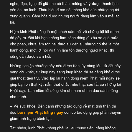
nghe, đọc, tụng để giữ cho cả thân, miệng và ý được thanh tịnh,
yên ổn, an lành. Thấu hiểu được nỗi thống khổ của những người
xung quanh. Cảm hóa được những người đang lâm vào u mê lạc
lối.
Niệm kinh Phật cũng là một cách sám hối về những tội lỗi mình
đã gây ra. Đôi khi bạn không làm hành động gì xấu xa quá mức
cho phép, chưa làm tổn hại thực sự đến ai, nhưng có thể là một
hành động, một lời nói vô tình làm tổn thương người khác, thì
cũng cần được sám hối.
Những nghiệp chướng này nếu được tích lũy càng lâu, từ đời này
sang đời khác, từ kiếp này sang kiếp khác thì sẽ càng khó được
giải thoát tiêu trừ. Việc lặp lại hành động niệm Phật mỗi ngày sẽ
giúp bạn ôn thật kỹ, nắm thật chắc, nhớ thật sâu tất cả những lời
Phật dạy. Tâm niệm lối sống kim chỉ nam chính đạo dành riêng
cho mình.
+ Về sức khỏe: Bên cạnh những tác dụng về mặt tinh thần thì
đọc
bài niệm Phật hằng ngày
còn có tác dụng góp phần thuyên
giảm tình trạng bệnh tật.
Tất nhiên, kinh Phật không phải là liều thuốc tiên, càng không