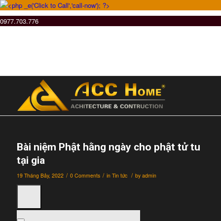
0977.703.776
Bài niệm Phật hằng ngày cho phật tử tu
tại gia
/
/
/
19 Tháng Bảy, 2022
0 Comments
in
Tin tức
by
admin