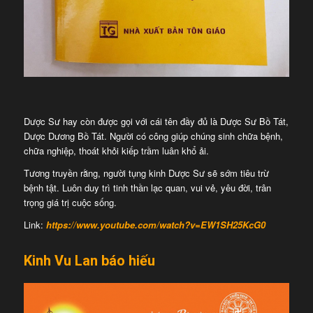
Dược Sư hay còn được gọi với cái tên đầy đủ là Dược Sư Bồ Tát,
Dược Dương Bồ Tát. Người có công giúp chúng sinh chữa bệnh,
chữa nghiệp, thoát khỏi kiếp trầm luân khổ ải.
Tương truyền rằng, người tụng kinh Dược Sư sẽ sớm tiêu trừ
bệnh tật. Luôn duy trì tinh thần lạc quan, vui vẻ, yêu đời, trân
trọng giá trị cuộc sống.
Link:
https://www.youtube.com/watch?v=EW1SH25KcG0
Kinh Vu Lan báo hiếu