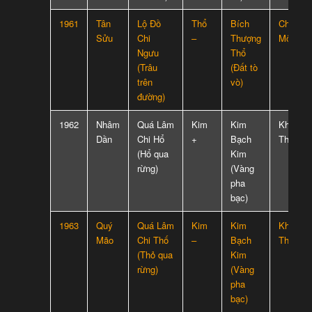
1961
Tân
Lộ Đồ
Thổ
Bích
Chấn
Sửu
Chi
–
Thượng
Mộc
Ngưu
Thổ
(Trâu
(Đất tò
trên
vò)
đường)
1962
Nhâm
Quá Lâm
Kim
Kim
Khôn
Dần
Chi Hổ
+
Bạch
Thổ
(Hổ qua
Kim
rừng)
(Vàng
pha
bạc)
1963
Quý
Quá Lâm
Kim
Kim
Khảm
Mão
Chi Thố
–
Bạch
Thuỷ
(Thỏ qua
Kim
rừng)
(Vàng
pha
bạc)