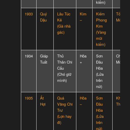
kiếm)
1933
Quý
Lâu Túc
Kim
Kiếm
Tốn
Dậu
Kê
–
Phong
Mộc
(Gà nhà
Kim
gác)
(Vàng
mũi
kiếm)
1934
Giáp
Thủ
Hỏa
Sơn
Chấn
Tuất
Thân Chi
+
Đầu
Mộc
Cẩu
Hỏa
(Chó giữ
(Lửa
mình)
trên
núi)
1935
Ất
Quá
Hỏa
Sơn
Khôn
Hợi
Vãng Chi
–
Đầu
Thổ
Trư
Hỏa
(Lợn hay
(Lửa
đi)
trên
núi)