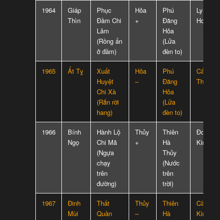
1964
Giáp
Phục
Hỏa
Phú
Ly
Thìn
Đầm Chi
+
Đăng
Hoả
Lâm
Hỏa
(Rồng ẩn
(Lửa
ở đầm)
đèn to)
1965
Ất Tỵ
Xuất
Hỏa
Phú
Cấn
Huyệt
–
Đăng
Thổ
Chi Xà
Hỏa
(Rắn rời
(Lửa
hang)
đèn to)
1966
Bính
Hành Lộ
Thủy
Thiên
Đoài
Ngọ
Chi Mã
+
Hà
Kim
(Ngựa
Thủy
chạy
(Nước
trên
trên
đường)
trời)
1967
Đinh
Thất
Thủy
Thiên
Càn
Mùi
Quần
–
Hà
Kim