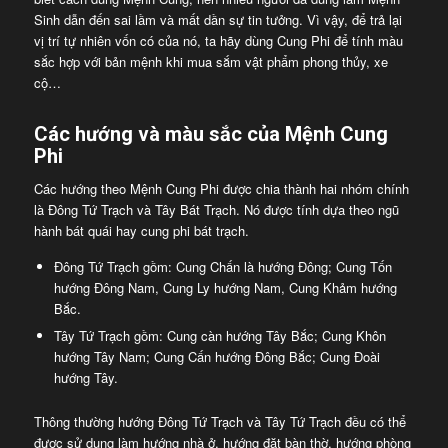
Sinh dẫn đến sai lầm và mất dần sự tin tưởng. Vì vậy, để trả lại
vị trí tự nhiên vốn có của nó, ta hãy dùng Cung Phi để tính màu
sắc hợp với bản mệnh khi mua sắm vật phẩm phong thủy, xe
cộ…
Các hướng và màu sắc của Mệnh Cung
Phi
Các hướng theo Mệnh Cung Phi được chia thành hai nhóm chính
là Đông Tứ Trạch và Tây Bát Trạch. Nó được tính dựa theo ngũ
hành bát quái hay cung phi bát trạch.
Đông Tứ Trạch gồm: Cung Chấn là hướng Đông; Cung Tốn
hướng Đông Nam, Cung Ly hướng Nam, Cung Khảm hướng
Bắc.
Tây Tứ Trạch gồm: Cung càn hướng Tây Bắc; Cung Khôn
hướng Tây Nam; Cung Cấn hướng Đông Bắc; Cung Đoài
hướng Tây.
Thông thường hướng Đông Tứ Trạch và Tây Tứ Trạch đều có thể
được sử dụng làm hướng nhà ở, hướng đặt bàn thờ, hướng phòng