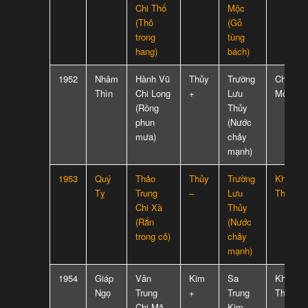
Chi Thố
Mộc
(Thỏ
(Gỗ
trong
tùng
hang)
bách)
1952
Nhâm
Hành Vũ
Thủy
Trường
Chấn
Thìn
Chi Long
+
Lưu
Mộc
(Rồng
Thủy
phun
(Nước
mưa)
chảy
mạnh)
1953
Quý
Thảo
Thủy
Trường
Khôn
Tỵ
Trung
–
Lưu
Thổ
Chi Xà
Thủy
(Rắn
(Nước
trong cỏ)
chảy
mạnh)
1954
Giáp
Vân
Kim
Sa
Khảm
Ngọ
Trung
+
Trung
Thuỷ
Chi Mã
Kim