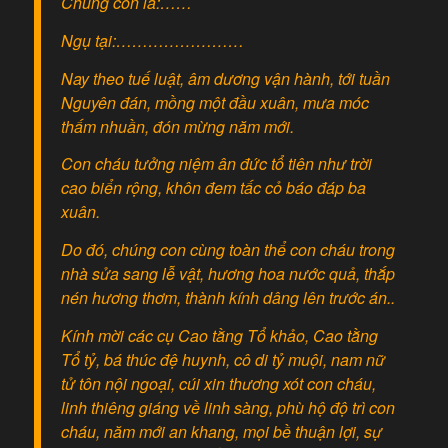
Chúng con là:……
Ngụ tại:……………………
Nay theo tuế luật, âm dương vận hành, tới tuần
Nguyên đán, mồng một đầu xuân, mưa móc
thấm nhuần, đón mừng năm mới.
Con cháu tưởng niệm ân đức tổ tiên như trời
cao biển rộng, khôn đem tấc cỏ báo đáp ba
xuân.
Do đó, chúng con cùng toàn thể con cháu trong
nhà sửa sang lễ vật, hương hoa nước quả, thắp
nén hương thơm, thành kính dâng lên trước án..
Kính mời các cụ Cao tằng Tổ khảo, Cao tằng
Tổ tỷ, bá thúc đệ huynh, cô di tỷ muội, nam nữ
tử tôn nội ngoại, cúi xin thương xót con cháu,
linh thiêng giáng về linh sàng, phù hộ độ trì con
cháu, năm mới an khang, mọi bề thuận lợi, sự