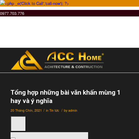
0977.703.776
Tổng hợp những bài văn khấn mùng 1
hay và ý nghĩa
/
/
20 Tháng Chín, 2021
in
Tin tức
by
admin