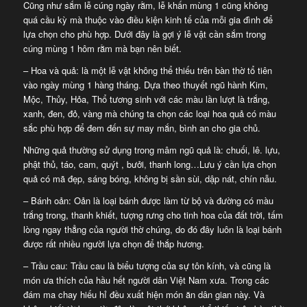
Cũng như sắm lễ cúng ngày rằm, lễ khấn mùng 1 cũng không
quá cầu kỳ mà thuộc vào điều kiện kinh tế của mỗi gia đình để
lựa chọn cho phù hợp. Dưới đây là gợi ý lễ vật cần sắm trong
cúng mùng 1 hôm rằm mà bạn nên biết.
– Hoa và quả: là một lễ vật không thể thiếu trên bàn thờ tổ tiên
vào ngày mùng 1 hàng tháng. Dựa theo thuyết ngũ hành Kim,
Mộc, Thủy, Hỏa, Thổ tương sinh với các màu lần lượt là trắng,
xanh, đen, đỏ, vàng mà chúng ta chọn các loại hoa quả có màu
sắc phù hợp để đem đến sự may mắn, bình an cho gia chủ.
Những quả thường sử dụng trong mâm ngũ quả là: chuối, lê. lựu,
phật thủ, táo, cam, quýt , bưởi, thanh long…Lưu ý cần lựa chọn
quả có mã đẹp, sáng bóng, không bị sần sùi, dập nát, chín nẫu.
– Bánh oản: Oản là loại bánh được làm từ bộ và đường có màu
trắng trong, thanh khiết, tượng rưng cho tinh hoa của đất trời, tấm
lòng ngay thẳng của người thờ chúng, do đó đây luôn là loại bánh
được rất nhiều người lựa chọn để thắp hương.
– Trầu cau: Trầu cau là biểu tượng của sự tôn kính, và cũng là
món ưa thích của hầu hết người dân Việt Nam xưa. Trong các
đám ma chay hiếu hỉ đều xuất hiện món ăn dân gian này. Và