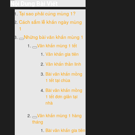
Nội Dung Bài Viết
Tại sao phải cúng mùng 1?
Cách sắm lễ khấn ngày mùng
1
Những bài văn khấn mùng 1
Văn khấn mùng 1 tết
Văn khấn gia tiên
Văn khấn thần linh
Bài văn khấn mồng
1 tết tại chùa
Bài văn khấn mồng
1 tết đơn giản tại
nhà
Văn khấn mùng 1 hàng
tháng
Bài văn khấn gia tiên