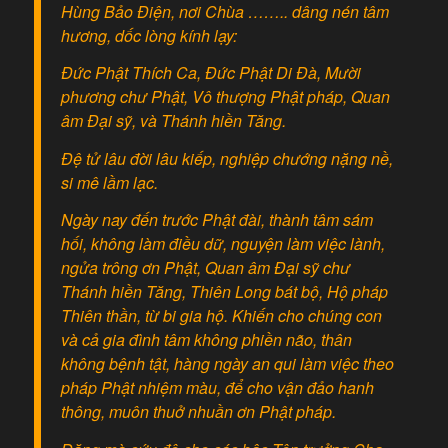
Hùng Bảo Điện, nơi Chùa …….. dâng nén tâm
hương, dốc lòng kính lạy:
Đức Phật Thích Ca, Đức Phật Di Đà, Mười
phương chư Phật, Vô thượng Phật pháp, Quan
âm Đại sỹ, và Thánh hiền Tăng.
Đệ tử lâu đời lâu kiếp, nghiệp chướng nặng nề,
si mê lầm lạc.
Ngày nay đến trước Phật đài, thành tâm sám
hối, không làm điều dữ, nguyện làm việc lành,
ngửa trông ơn Phật, Quan âm Đại sỹ chư
Thánh hiền Tăng, Thiên Long bát bộ, Hộ pháp
Thiên thần, từ bi gia hộ. Khiến cho chúng con
và cả gia đình tâm không phiền não, thân
không bệnh tật, hàng ngày an qui làm việc theo
pháp Phật nhiệm màu, để cho vận đảo hanh
thông, muôn thuở nhuần ơn Phật pháp.