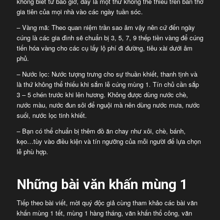
không biết từ bao giờ, đây là một thứ không thể thiếu trên bàn thờ
gia tiên của mọi nhà vào các ngày tuần sóc.
– Vàng mã: Theo quan niệm trần sao âm vậy nên cứ đến ngày
cúng là các gia đình sẽ chuẩn bị 3, 5, 7, 9 thếp tiền vàng để cúng
tiến hóa vàng cho các cụ lấy lộ phí đi đường, tiêu xài dưới âm
phủ.
– Nước lọc: Nước tượng trưng cho sự thuần khiết, thanh tịnh và
là thứ không thể thiếu khi sắm lễ cúng mùng 1. Tín chủ cần sắp
3 – 5 chén trước khi lên hương. Không được dùng nước chè,
nước màu, nước đun sôi để nguội mà nên dùng nước mưa, nước
suối, nước lọc tinh khiết.
– Bạn có thể chuẩn bị thêm đồ ăn chay như xôi, chè, bánh,
kẹo…tùy vào điều kiện và tín ngưỡng của mỗi người để lựa chọn
lễ phù hợp.
Những bài văn khấn mùng 1
Tiếp theo bài viết, mời quý độc giả cùng tham khảo các bài văn
khấn mùng 1 tết, mùng 1 hàng tháng, văn khấn thổ công, văn