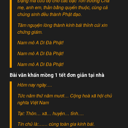
Đặng mà cứu độ cho các bậc Tôn trưởng Cha
mẹ, anh em, thần bằng quyến thuộc, cùng cả
chúng sinh đều thành Phật đạo.
Tâm nguyện lòng thành kính bái thỉnh cúi xin
chứng giám.
Nam mô A Di Đà Phật!
Nam mô A Di Đà Phật!
Nam mô A Di Đà Phật!
Bài văn khấn mồng 1 tết đơn giản tại nhà
Hôm nay ngày….
Tức năm thứ năm mươi… Cộng hoà xã hội chủ
nghĩa Việt Nam
Tại: Thôn… xã… huyện… tỉnh….
Tín chủ là:…… cùng toàn gia kính bái.