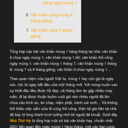
công ngày mùng 1
Văn khấn cúng mùng 9
tháng giêng
Văn khấn ngày 7 tháng
giêng
Tổng hợp các bài văn khấn mùng 1 hàng tháng tại nhà; văn khấn
ở chùa ngày mùng 1; văn khấn mùng 1 tết; văn khấn thổ công
ngày mùng 1; văn khấn mùng 1 tháng 7; văn khấn mùng 1 tháng
8; mùng 7 và 9 tháng giêng; văn khấn ở chùa ngày mùng 1…
Theo quan niệm của người Việt ta, mùng 1 hay còn gọi là ngày
sóc, tức là ngày bắt đầu của một tháng mới. Với mong muốn vạn
sự khởi đầu đều được tốt đẹp, cả tháng làm ăn gặp nhiều may
mắn, đi lại được thuận buồm xuôi gió nên nhiều người đã lên
chùa cầu bình an, ăn chay, niệm phật, tránh sát sinh… Và không
thể thiếu việc sắm sửa lễ cúng thổ công, thần tài gia tiên tại nhà
để bày tỏ lòng thành kính tưởng nhớ tới người đã khuất. Dưới đây
Nhà Thờ Họ
là tổng hợp một số bài văn khấn hay, chuẩn nhất
2021 liên quan đến ngày mùng 1 hàng tháng, mời các bạn cùng