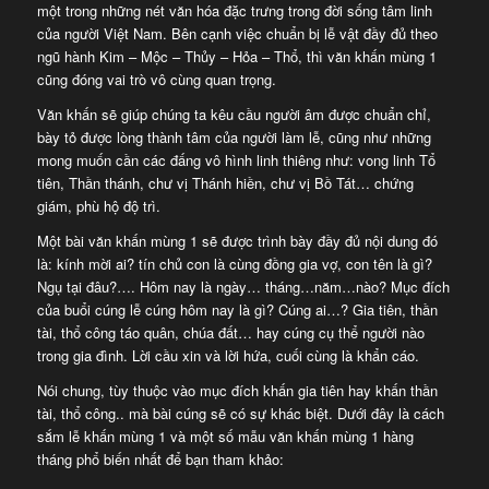
một trong những nét văn hóa đặc trưng trong đời sống tâm linh
của người Việt Nam. Bên cạnh việc chuẩn bị lễ vật đầy đủ theo
ngũ hành Kim – Mộc – Thủy – Hỏa – Thổ, thì văn khấn mùng 1
cũng đóng vai trò vô cùng quan trọng.
Văn khấn sẽ giúp chúng ta kêu cầu người âm được chuẩn chỉ,
bày tỏ được lòng thành tâm của người làm lễ, cũng như những
mong muốn cần các đấng vô hình linh thiêng như: vong linh Tổ
tiên, Thần thánh, chư vị Thánh hiền, chư vị Bồ Tát… chứng
giám, phù hộ độ trì.
Một bài văn khấn mùng 1 sẽ được trình bày đầy đủ nội dung đó
là: kính mời ai? tín chủ con là cùng đồng gia vợ, con tên là gì?
Ngụ tại đâu?…. Hôm nay là ngày… tháng…năm…nào? Mục đích
của buổi cúng lễ cúng hôm nay là gì? Cúng ai…? Gia tiên, thần
tài, thổ công táo quân, chúa đất… hay cúng cụ thể người nào
trong gia đình. Lời cầu xin và lời hứa, cuối cùng là khẩn cáo.
Nói chung, tùy thuộc vào mục đích khấn gia tiên hay khấn thần
tài, thổ công.. mà bài cúng sẽ có sự khác biệt. Dưới đây là cách
sắm lễ khấn mùng 1 và một số mẫu văn khấn mùng 1 hàng
tháng phổ biến nhất để bạn tham khảo: