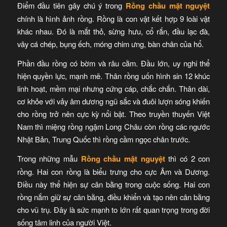
Điểm đầu tiên gây chú ý trong
Rồng chầu mặt nguyệt
chính là hình ảnh rồng. Rồng là con vật kết hợp 9 loài vật
khác nhau. Đó là mắt thỏ, sừng hưu, cổ rắn, đầu lạc đà,
vây cá chép, bụng ếch, móng chim ưng, bàn chân của hổ.
Phần đầu rồng có bờm và râu cằm. Đầu lớn, uy nghi thể
hiện quyền lực, mạnh mẽ. Thân rồng uốn hình sin 12 khúc
linh hoạt, mềm mại nhưng cứng cáp, chắc chắn. Thân dài,
cơ khỏe với vảy âm dương ngũ sắc và đuôi lượn sóng khiến
cho rồng trở nên cực kỳ nổi bật. Theo truyền thuyến Việt
Nam thì miệng rồng ngậm Long Châu còn rồng các ngước
Nhật Bản, Trung Quốc thì rồng cầm ngọc chân trước.
Trong những mẫu
Rồng chầu mặt nguyệt
thì có 2 con
rồng. Hai con rồng là biểu trưng cho cực Âm và Dương.
Điều này thể hiện sự cân bằng trong cuộc sống. Hai con
rồng nắm giữ sự cân bằng, điều khiển và tạo nên cân bằng
cho vũ trụ. Đây là sức mạnh to lớn rất quan trọng trong đời
sống tâm linh của người Việt.