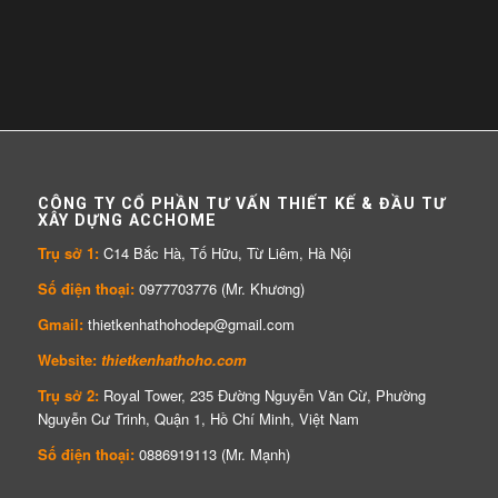
CÔNG TY CỔ PHẦN TƯ VẤN THIẾT KẾ & ĐẦU TƯ
XÂY DỰNG ACCHOME
Trụ sở 1:
C14 Bắc Hà, Tố Hữu, Từ Liêm, Hà Nội
Số điện thoại:
0977703776 (Mr. Khương)
Gmail:
thietkenhathohodep@gmail.com
Website:
thietkenhathoho.com
Trụ sở 2:
Royal Tower, 235 Đường Nguyễn Văn Cừ, Phường
Nguyễn Cư Trinh, Quận 1, Hồ Chí Minh, Việt Nam
Số điện thoại:
0886919113 (Mr. Mạnh)