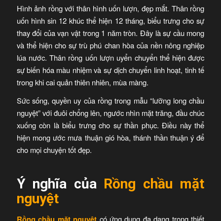
Hình ảnh rồng với thân hình uốn lượn, đẹp mắt. Thân rồng
uốn hình sin 12 khúc thể hiện 12 tháng, biểu trưng cho sự
thay đổi của vạn vật trong 1 năm tròn. Đây là sự cầu mong
và thể hiện cho sự trù phú chan hòa của nền nông nghiệp
lúa nước. Thân rồng uốn lượn uyển chuyển thể hiện được
sự biến hóa màu nhiệm và sự dịch chuyển linh hoạt, tinh tế
trong khi cai quản thiên nhiên, mùa màng.
Sức sống, quyền uy của rồng trong mẫu “lưỡng long chầu
nguyệt” với đuôi chổng lên, ngước nhìn mặt trăng, đầu chúc
xuống còn là biểu trưng cho sự thần phục. Điều này thể
hiện mong ước mưa thuận gió hòa, thánh thần thuận ý để
cho mọi chuyện tốt đẹp.
Ý nghĩa của
Rồng chầu mặt
nguyệt
Rồng chầu mặt nguyệt
có ứng dụng đa dạng trong thiết