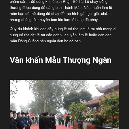
phẩm oản… để dùng khi lễ ban Phật, Bồ Tát Lễ chay cũng
thường được dùng để dâng ban Thánh Mẫu. Nếu muốn làm lê
mặn bạn có thể dùng đồ chay để tạo hình gà, lợn, giò, chả…
nhưng chúng tôi khuyên bạn lên làm lễ bằng đồ chay.
Quý du khách khi đến đây cúng lễ có thể làm lễ tại nhà mang đi,
cũng có thể đặt lễ tại các đơn vị chuyên làm lễ hoặc đến đền
mẫu Đông Cuông bên ngoài đền họ có bán.
Văn khấn Mẫu Thượng Ngàn