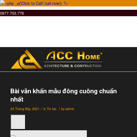
0977.703.776
Bài văn khấn mẫu đông cuông chuẩn
nhất
/
/
24 Tháng Bảy, 2021
in
Tin tức
by
admin