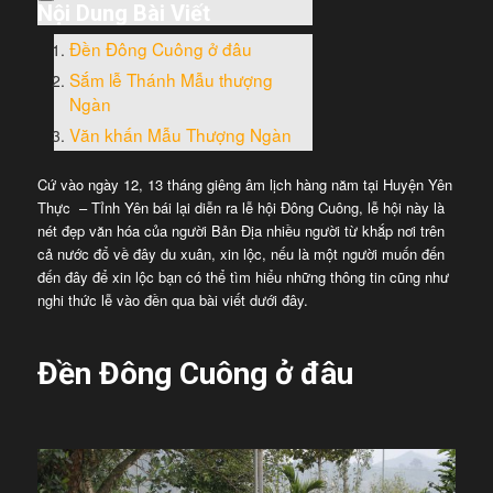
Nội Dung Bài Viết
Đền Đông Cuông ở đâu
Sắm lễ Thánh Mẫu thượng
Ngàn
Văn khấn Mẫu Thượng Ngàn
Cứ vào ngày 12, 13 tháng giêng âm lịch hàng năm tại Huyện Yên
Thực – Tỉnh Yên bái lại diễn ra lễ hội Đông Cuông, lễ hội này là
nét đẹp văn hóa của người Bản Địa nhiều người từ khắp nơi trên
cả nước đổ về đây du xuân, xin lộc, nếu là một người muốn đến
đến đây để xin lộc bạn có thể tìm hiểu những thông tin cũng như
nghi thức lễ vào đền qua bài viết dưới đây.
Đền Đông Cuông ở đâu