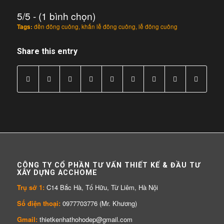
5/5 - (1 bình chọn)
Tags:
đền đông cuông
,
khấn lễ đông cuông
,
lễ đông cuông
Share this entry
CÔNG TY CỔ PHẦN TƯ VẤN THIẾT KẾ & ĐẦU TƯ
XÂY DỰNG ACCHOME
Trụ sở 1:
C14 Bắc Hà, Tố Hữu, Từ Liêm, Hà Nội
Số điện thoại:
0977703776 (Mr. Khương)
Gmail:
thietkenhathohodep@gmail.com