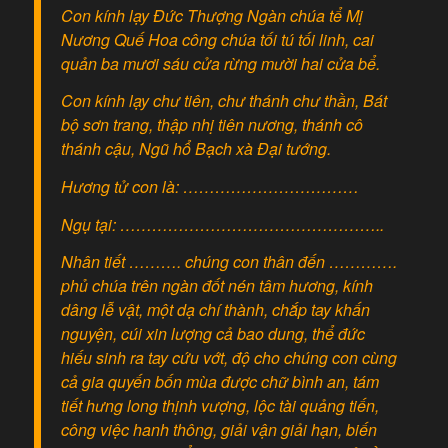
Con kính lạy Đức Thượng Ngàn chúa tể Mị
Nương Quế Hoa công chúa tối tú tối linh, cai
quản ba mươi sáu cửa rừng mười hai cửa bể.
Con kính lạy chư tiên, chư thánh chư thần, Bát
bộ sơn trang, thập nhị tiên nương, thánh cô
thánh cậu, Ngũ hổ Bạch xà Đại tướng.
Hương tử con là: ……………………………
Ngụ tại: …………………………………………..
Nhân tiết ………. chúng con thân đến ………….
phủ chúa trên ngàn đốt nén tâm hương, kính
dâng lễ vật, một dạ chí thành, chắp tay khấn
nguyện, cúi xin lượng cả bao dung, thể đức
hiếu sinh ra tay cứu vớt, độ cho chúng con cùng
cả gia quyến bốn mùa được chữ bình an, tám
tiết hưng long thịnh vượng, lộc tài quảng tiến,
công việc hanh thông, giải vận giải hạn, biến