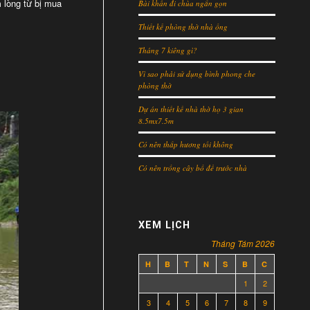
m lòng từ bị mua
Bài khấn đi chùa ngắn gọn
Thiết kế phòng thờ nhà ống
Tháng 7 kiêng gì?
Vì sao phải sử dụng bình phong che
phòng thờ
Dự án thiết kế nhà thờ họ 3 gian
8.5mx7.5m
Có nên thắp hương tối không
Có nên trồng cây bồ đề trước nhà
XEM LỊCH
Tháng Tám 2026
H
B
T
N
S
B
C
1
2
3
4
5
6
7
8
9