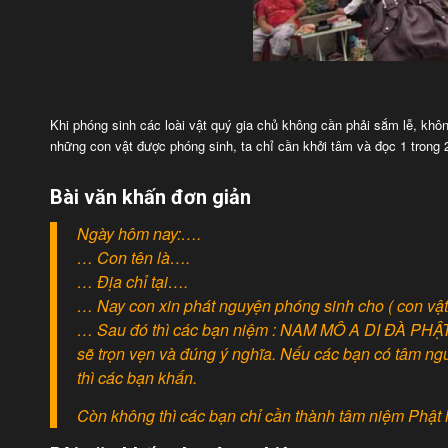
Khi phóng sinh các loài vật quý gia chủ không cần phải sắm lễ, khôn
những con vật được phóng sinh, ta chỉ cần khởi tâm và đọc 1 trong 
Bài văn khấn đơn giản
Ngày hôm nay:….
… Con tên là….
… Địa chỉ tại….
… Nay con xin phát nguyện phóng sinh cho ( con vật 
… Sau đó thì các bạn niệm : NAM MÔ A DI ĐÀ PHẬT 5
sẽ trọn vẹn và đúng ý nghĩa. Nếu các bạn có tâm ng
thì các bạn khấn.
Còn không thì các bạn chỉ cần thành tâm niệm Phật 