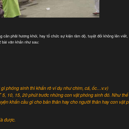
g cần phải hương khói, hay tổ chức sự kiện rầm dộ, tuyệt đối không lên viết,
2 bài văn khấn như sau:
gì phóng sinh thì khấn rõ ví dụ như chim, cá, ốc…v.v)
, 10, 15, 20 phút trước những con vật phóng sinh đó. Như thế
uyện khấn cầu gì cho bản thân hay cho người thân hay con vật 
là được.