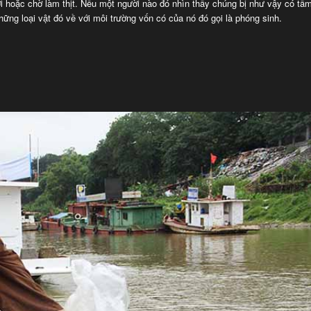
ười hoặc chờ làm thịt. Nếu một người nào đó nhìn thấy chúng bị như vậy có tấ
những loại vật đó về với môi trường vốn có của nó đó gọi là phóng sinh.