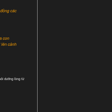
 đồng các
a con
 lên cảnh
uôi dưỡng lòng từ