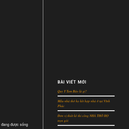
BÀI VIẾT MỚI
Quy Y Tam Bảo là gì?
Mẫu nhà thờ họ kết hợp nhà ở tại Vĩnh
Phúc
Đơn vị thiết kế thi công NHÀ THỜ HỌ
trọn gói
c đang được sống