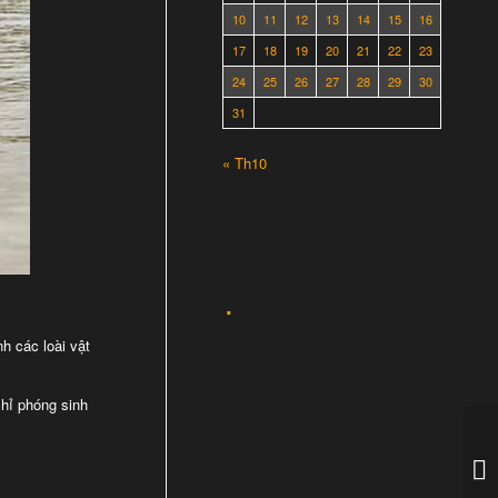
10
11
12
13
14
15
16
17
18
19
20
21
22
23
24
25
26
27
28
29
30
31
« Th10
h các loài vật
chỉ phóng sinh