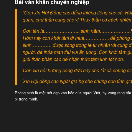
Bài văn khấn chuyên nghiệp
“Con xin Hội Đồng các đấng thiêng liêng cao cả, H
quan, chư thần cùng các vị Thủy thần có trách nhiệm
Con tên là………………….. sinh năm………………. h
Hôm nay con khởi tâm đi mua……………. để phóng sinh
sinh…………. được sống trong lẽ tự nhiên và cũng đượ
người, để thỏa mãn thú vui ăn uống. Con khởi tâm g
giới thân phận cao để nhận thức tâm linh tốt hơn.
Con xin hồi hướng công đức này cho tất cả chúng sinh
Xin Hội đồng các Ngài gia hộ cho chúng con tỉnh giác
Phóng sinh là một nét đẹp văn hóa của người Việt, hy vọng rằng bài 
bị trong mình.