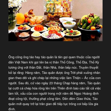
Ông công ông táo hay táo quân là tên gọi quen thuộc của người
dân Việt Nam khi gọi tên ba vị thần Thổ Công, Thổ Địa, Thổ Kỳ
tương ứng với thần Đất, thần Nhà, thần bếp núc. Truyền thuyết
kể lại rằng: Hàng năm, Táo quân được ông Trời phái xuống nhân
gian theo dõi và ghi chép lại những việc làm Thiện – Ác của con
người. Sau đó, cứ vào ngày 23 tháng Chạp hàng năm, Táo quân
lại cưỡi cá chép hóa rồng lên trên Thiên đình báo cáo tất cả việc
làm tốt, xấu của con người trong một năm để Ngọc Hoàng định
đoạt công tội, thưởng phạt công tâm.
Đến đêm Giao thừa, Táo
quân mới quay trở lại trần gian để tiếp tục trông coi bếp lửa gia
đình.