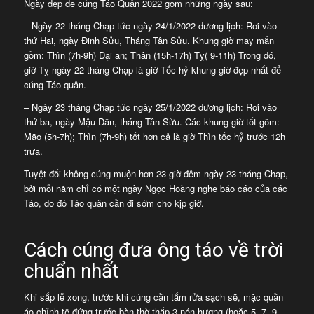
Ngày đẹp để cúng Táo Quân 2022 gồm những ngày sau:
– Ngày 22 tháng Chạp tức ngày 24/1/2022 dương lịch: Rơi vào
thứ Hai, ngày Đinh Sửu, Tháng Tân Sửu. Khung giờ may mắn
gồm: Thìn (7h-9h) Đại an; Thân (15h-17h) Tỵ( 9-11h) Trong đó,
giờ Tỵ ngày 22 tháng Chạp là giờ Tốc hỷ khung giờ đẹp nhất để
cúng Táo quân.
– Ngày 23 tháng Chạp tức ngày 25/1/2022 dương lịch: Rơi vào
thứ ba, ngày Mậu Dần, tháng Tân Sửu. Các khung giờ tốt gồm:
Mão (5h-7h); Thìn (7h-9h) tốt hơn cả là giờ Thìn tốc hỷ trước 12h
trưa.
Tuyệt đối không cúng muộn hơn 23 giờ đêm ngày 23 tháng Chạp,
bởi mỗi năm chỉ có một ngày Ngọc Hoàng nghe báo cáo của các
Táo, do đó Táo quân cần đi sớm cho kịp giờ.
Cách cúng đưa ông táo về trời
chuẩn nhất
Khi sắp lễ xong, trước khi cúng cần tắm rửa sạch sẽ, mặc quần
áo chỉnh tề đứng trước bàn thờ thắp 3 nén hương (hoặc 5, 7, 9