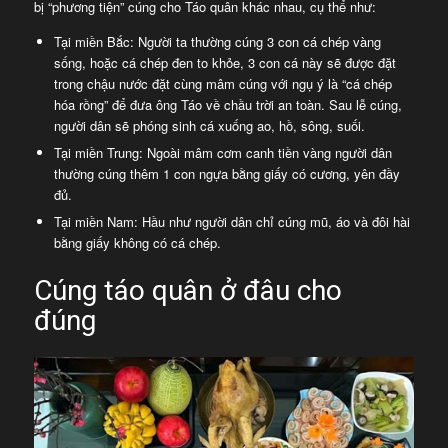
bị “phương tiện” cúng cho Táo quân khác nhau, cụ thể như:
Tại miền Bắc: Người ta thường cúng 3 con cá chép vàng
sống, hoặc cá chép đen to khỏe, 3 con cá này sẽ được đặt
trong chậu nước đặt cùng mâm cúng với ngụ ý là “cá chép
hóa rồng” để đưa ông Táo về chầu trời an toàn. Sau lễ cúng,
người dân sẽ phóng sinh cá xuống ao, hồ, sông, suối.
Tại miền Trung: Ngoài mâm cơm canh tiền vàng người dân
thường cúng thêm 1 con ngựa bằng giấy có cương, yên đầy
đủ.
Tại miền Nam: Hầu như người dân chỉ cúng mũ, áo và đôi hài
bằng giấy không có cá chép.
Cúng táo quân ở đâu cho
đúng