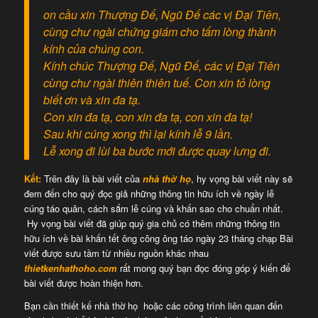
on cầu xin Thượng Đế, Ngũ Đế các vị Đại Tiên,
cùng chư ngài chứng giám cho tấm lòng thành
kính của chúng con.
Kính chúc Thượng Đế, Ngũ Đế, các vị Đại Tiên
cùng chư ngài thiên thiên tuế. Con xin tỏ lòng
biết ơn và xin đa tạ.
Con xin đa tạ, con xin đa tạ, con xin đa tạ!
Sau khi cúng xong thì lại kính lễ 9 lần.
Lễ xong đi lùi ba bước mới được quay lưng đi.
Kết:
Trên đây là bài viết của
nhà thờ họ
, hy vọng bài viết này sẽ
đem đến cho quý đọc giả những thông tin hữu ích về ngày lễ
cúng táo quân, cách sắm lễ cúng và khấn sao cho chuẩn nhất.
Hy vọng bài viết đã giúp quý gia chủ có thêm những thông tin
hữu ích về bài khấn tết ông công ông táo ngày 23 tháng chạp Bài
viết được sưu tầm từ nhiều nguồn khác nhau
thietkenhathoho.com
rất mong quý bạn đọc đóng góp ý kiến để
bài viết được hoàn thiện hơn.
Bạn cần thiết kế nhà thờ họ hoặc các công trình liên quan đến