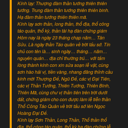
Kính lạy: Thượng đàm thần tướng thiên thiên
tướng. Trung đàm thần tướng thiên thiên binh.
Hạ đàm thần tướng thiên thiên mã.
Kính lạy sơn thần, long thần, thổ địa, thổ công
táo quân, thổ kỳ, thần tài hạ đàn chứng giám
Hôm nay là ngày 23 tháng chạp năm… Tân
Sửu. Là ngày thần Táo quân về trời tấu sớ. Tín
chủ con tên là… sinh ngày… tháng… năm…
nguyên quán… địa chỉ thường trú… với tấm
lòng thành kính con xin sửa soạn lễ vật, cùng
sơn hào hải vị, tiền vàng, nhang đăng thỉnh cầu
kính mời Thượng Đế, Ngũ Đế, các vị Đại Tiên,
các vị Thần Tướng, Thiên Tướng, Thiên Binh,
Thiên Mã, cùng chư vị thần tiên trên trời dưới
đất, chứng giám cho con được làm lễ tiễn thần
Thổ Công Táo Quân về trời tấu sớ lên Ngọc
Hoàng Đại Đế.
Kính lạy Sơn Thần, Long Thần, Thổ thần thổ
địa, thổ công táo quân, thổ kỳ hạ đàn chứng lễ.