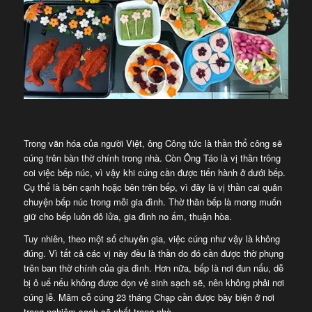
Trong văn hóa của người Việt, ông Công tức là thần thổ công sẽ
cúng trên bàn thờ chính trong nhà. Còn Ông Táo là vị thần trông
coi việc bếp núc, vì vậy khi cúng cần được tiến hành ở dưới bếp.
Cụ thể là bên cạnh hoặc bên trên bếp, vì đây là vị thần cai quản
chuyện bếp núc trong mỗi gia đình. Thờ thần bếp là mong muốn
giữ cho bếp luôn đỏ lửa, gia đình no ấm, thuận hòa.
Tuy nhiên, theo một số chuyên gia, việc cúng như vậy là không
đúng. Vì tất cả các vị này đều là thần do đó cần được thờ phụng
trên ban thờ chính của gia đình. Hơn nữa, bếp là nơi đun nấu, dễ
bị ô uế nếu không được dọn vệ sinh sạch sẽ, nên không phải nơi
cúng lễ. Mâm cỗ cúng 23 tháng Chạp cần được bày biện ở nơi
trang nghiêm sạch sẽ nhất trong nhà.