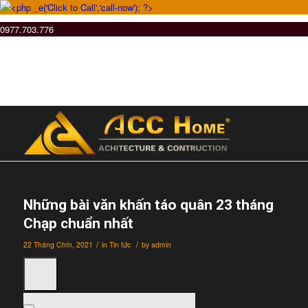
0977.703.776
Những bài văn khấn táo quân 23 tháng
Chạp chuẩn nhất
/
/
22 Tháng Chín, 2021
in
Tin tức
by
admin