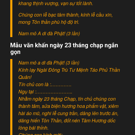
khang thịnh vượng, vạn sự tốt lành.
Chúng con lễ bạc tâm thành, kính lễ cầu xin,
mong Tôn thần phù hộ độ trì.
Nam mô A di đà Phật! (3 lần)
Mẫu văn khấn ngày 23 tháng chạp ngắn
gọn
Nam mô a di đà Phật! (3 lần)
Kính lạy Ngài Đông Trù Tư Mệnh Táo Phủ Thần
Quân!
Tín chủ con là :………….
Ngụ tại :…………………..
Nhằm ngày 23 tháng Chạp, tín chủ chúng con
thành tâm, sửa biện hương hoa phẩm vật, xiêm
hài áo mũ, nghi lễ cung trần, dâng lên trước án,
dâng hiến Tôn Thần, đốt nén Tâm Hương dốc
lòng bái thỉnh.
Chúng con kính mời: