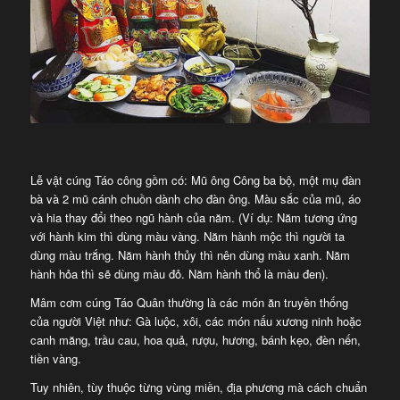
Lễ vật cúng Táo công gồm có: Mũ ông Công ba bộ, một mụ đàn
bà và 2 mũ cánh chuồn dành cho đàn ông. Màu sắc của mũ, áo
và hia thay đổi theo ngũ hành của năm. (Ví dụ: Năm tương ứng
với hành kim thì dùng màu vàng. Năm hành mộc thì người ta
dùng màu trắng. Năm hành thủy thì nên dùng màu xanh. Năm
hành hỏa thì sẽ dùng màu đỏ. Năm hành thổ là màu đen).
Mâm cơm cúng Táo Quân thường là các món ăn truyền thống
của người Việt như: Gà luộc, xôi, các món nấu xương ninh hoặc
canh măng, trầu cau, hoa quả, rượu, hương, bánh kẹo, đèn nến,
tiền vàng.
Tuy nhiên, tùy thuộc từng vùng miền, địa phương mà cách chuẩn