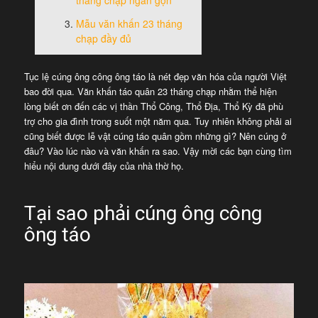
tháng chạp ngắn gọn
Mẫu văn khấn 23 tháng
chạp đầy đủ
Tục lệ cúng ông công ông táo là nét đẹp văn hóa của người Việt
bao đời qua. Văn khấn táo quân 23 tháng chạp nhằm thể hiện
lòng biết ơn đến các vị thần Thổ Công, Thổ Địa, Thổ Kỳ đã phù
trợ cho gia đình trong suốt một năm qua. Tuy nhiên không phải ai
cũng biết được lễ vật cúng táo quân gồm những gì? Nên cúng ở
đâu? Vào lúc nào và văn khấn ra sao. Vậy mời các bạn cùng tìm
hiểu nội dung dưới đây của nhà thờ họ.
Tại sao phải cúng ông công
ông táo