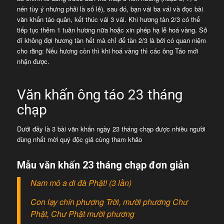
nén tùy ý nhưng phải là số lẻ), sau đó, bạn vái ba vái và đọc bài
văn khấn táo quân, kết thúc vái 3 vái. Khi hương tàn 2/3 có thể
tiếp tục thêm 1 tuần hương nữa hoặc xin phép hạ lễ hoá vàng. Sở
dĩ không đợi hương tàn hết mà chỉ để tàn 2/3 là bởi có quan niệm
cho rằng: Nếu hương còn thì khi hoá vàng thì các ông Táo mới
nhận được.
Văn khấn ông táo 23 tháng
chạp
Dưới đây là 3 bài văn khấn ngày 23 tháng chạp được nhiều người
dùng nhất mời quý độc giả cùng tham khảo
Mẫu văn khấn 23 tháng chạp đơn giản
Nam mô a di đà Phật! (3 lần)
Con lạy chín phương Trời, mười phương Chư
Phật, Chư Phật mười phương