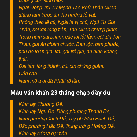
Ngài Đông Trù Tư Mệnh Táo Phủ Thần Quân
giáng lâm trước án thụ hưởng lễ vật.
Phỏng theo lệ cũ, Ngài là vị chủ, Ngũ Tự Gia
Thần, soi xét lòng trần, Táo Quân chứng giám.
Trong năm sai phạm, các tội lỗi lầm, cúi xin Tôn
Thần, gia ân châm chước. Ban lộc, ban phước,
phù hộ toàn gia, trai gái trẻ già, an ninh khang
thái.
Dãi tấm lòng thành, cúi xin chứng giám.
Cẩn cáo.
Nam mô a di đà Phật! (3 lần)
Mẫu văn khấn 23 tháng chạp đầy đủ
Kính lạy Thượng Đế.
Kính lạy Ngũ Đế. Đông phương Thanh Đế,
Nam phương Xích Đế, Tây phương Bạch Đế,
Bắc phương Hắc Đế, Trung ương Hoàng Đế.
Kính lạy các vị đại tiên.