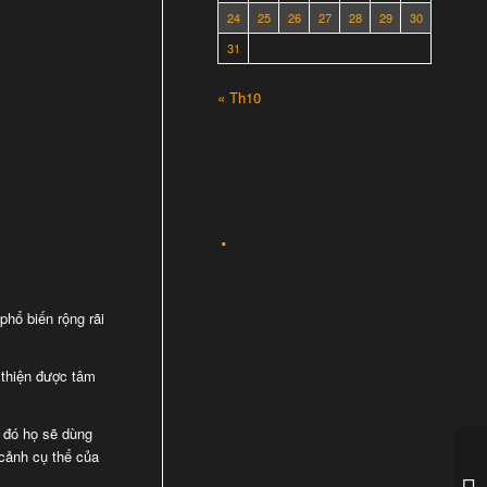
24
25
26
27
28
29
30
31
« Th10
phổ biến rộng rãi
 thiện được tâm
o đó họ sẽ dùng
 cảnh cụ thể của