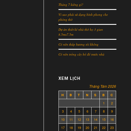
Tháng 7 kiêng gì?
Vì sao phải sử dụng bình phong che
phòng thờ
Dự án thiết kế nhà thờ họ 3 gian
8.5mx7.5m
Có nên thắp hương tối không
Có nên trồng cây bồ đề trước nhà
XEM LỊCH
Tháng Tám 2026
H
B
T
N
S
B
C
1
2
3
4
5
6
7
8
9
10
11
12
13
14
15
16
17
18
19
20
21
22
23