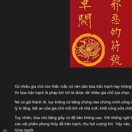
Có nhiều gia chủ còn thắc mắc có nên dán bùa trấn trạch hay không?
thì bùa trấn trạch là pháp khí trừ tà được rất nhiều gia chủ lựa chọn.
Nó có giá thành rẻ, tuy không có bằng chứng nào chứng minh công d
lý lo lắng, bất an của gia chủ mỗi khi về nhà mới, khởi công sửa c
Tuy nhiên, bùa chú bằng giấy có độ bền không cao. Với những ngôi 
các vật phẩm phong thủy để trấn trạch, thu hút vượng khí. Vậy nên
Cách xếp hoa quả thắp
từng người.