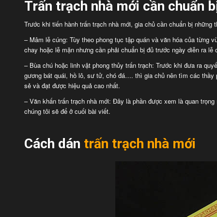
Trấn trạch nhà mới cần chuẩn bị
Trước khi tiến hành trấn trạch nhà mới, gia chủ cần chuẩn bị những 
– Mâm lễ cúng: Tùy theo phong tục tập quán và văn hóa của từng vù
chay hoặc lễ mặn nhưng cần phải chuẩn bị đủ trước ngày diễn ra lễ 
– Bùa chú hoặc linh vật phong thủy trấn trạch: Trước khi đưa ra quy
gương bát quái, hồ lô, sư tử, chó đá…. thì gia chủ nên tìm các thầy
sẻ và đạt được hiệu quả cao nhất.
– Văn khấn trấn trạch nhà mới: Đây là phần được xem là quan trọng 
chúng tôi sẽ để ở cuối bài viết.
Cách dán
trấn trạch nhà mới