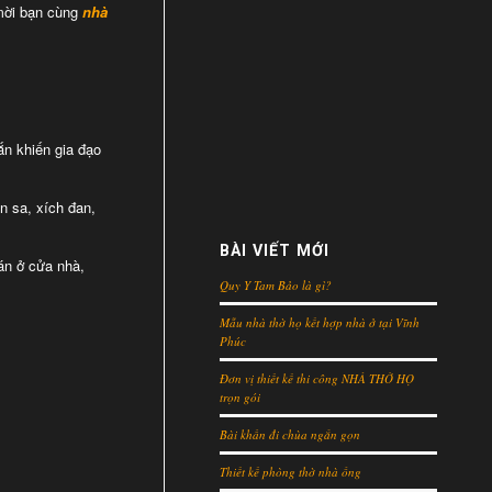
 mời bạn cùng
nhà
ắn khiến gia đạo
n sa, xích đan,
BÀI VIẾT MỚI
án ở cửa nhà,
Quy Y Tam Bảo là gì?
Mẫu nhà thờ họ kết hợp nhà ở tại Vĩnh
Phúc
Đơn vị thiết kế thi công NHÀ THỜ HỌ
trọn gói
Bài khấn đi chùa ngắn gọn
Thiết kế phòng thờ nhà ống