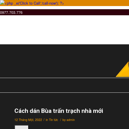
0977.703.776
Cách dán Bùa trấn trạch nhà mới
/
/
12 Tháng Một, 2022
in
Tin tức
by
admin