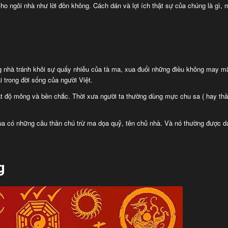
 cho ngôi nhà như lời đồn không. Cách dán và lợi ích thật sự của chúng là gì,
g nhà tránh khỏi sự quấy nhiễu của tà ma, xua đuổi những điều không may m
i trong đời sống của người Việt.
 đạt độ mỏng và bền chắc. Thời xưa người ta thường dùng mực chu sa ( hay thầ
bùa có những câu thần chú trừ ma dọa quỷ, tên chủ nhà. Và nó thường được d
g