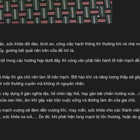
c, sức khỏe dồi dào, bình an, công việc hanh thông thì thường khi về nhà m
y, gương bát quái nên trên cửa để trừ tà.
 trong các trường hợp dưới đây thì cũng cần phải tiến hành lễ trấn trạch để
hấp thì gia chủ nên làm lễ trấn trạch. Bởi hàn khí và năng lượng thấp sẽ gây
ệt mỏi thường xuyên mà không rõ nguyên nhân.
 xây dựng ở gần nghĩa địa, hố chôn tập thể, hay gần bãi chiến trường xưa…
 của oan hồn, âm khí gây xáo trộn cuộc sống và đường làm ăn của gia chủ.
ng mạch vượng sẽ đem đến vượng khí, may mắn, sức khỏe cho các thành viên
, sức khỏe sa sút,… Do đó, khi phát hiện long mạch bị tổn thương, hoặc do 