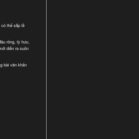
có thể sắp lễ
đầu rồng, tỳ hưu,
mới diễn ra suôn
ng bài văn khấn