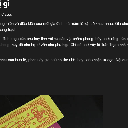
 gì
thứ sau:
ng miền và điều kiện của mỗi gia đình mà mâm lễ vật sẽ khác nhau. Gia chủ 
cúng trạch.
ết định chọn bùa chú hay linh vật và các vật phẩm phong thủy như: rồng, rùa 
 phong thuỷ để nhờ họ tư vấn cho phù hợp. Chỉ có như vậy lễ Trấn Trạch nhà 
nhất của buổi lễ, phần này gia chủ có thể nhờ thầy pháp hoặc tự đọc. Nội du