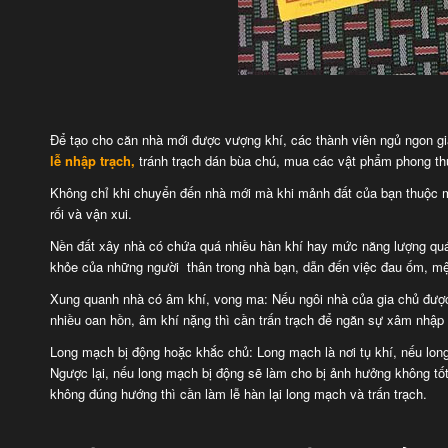
Để tạo cho căn nhà mới được vượng khí, các thành viên ngủ ngon giấ
lễ nhập trạch,
tránh trạch dán bùa chú, mua các vật phẩm phong thủ
Không chỉ khi chuyển đến nhà mới mà khi mảnh đất của bạn thuộc một
rối và vận xui.
Nền đất xây nhà có chứa quá nhiều hàn khí hay mức năng lượng quá t
khỏe của những người thân trong nhà bạn, dẫn đến việc đau ốm, m
Xung quanh nhà có âm khí, vong ma: Nếu ngôi nhà của gia chủ được
nhiều oan hồn, âm khí nặng thì cần trấn trạch để ngăn sự xâm nhập
Long mạch bị động hoặc khắc chủ: Long mạch là nơi tụ khí, nếu lo
Ngược lại, nếu long mạch bị động sẽ làm cho bị ảnh hưởng không tốt
không đúng hướng thì cần làm lễ hàn lại long mạch và trấn trạch.