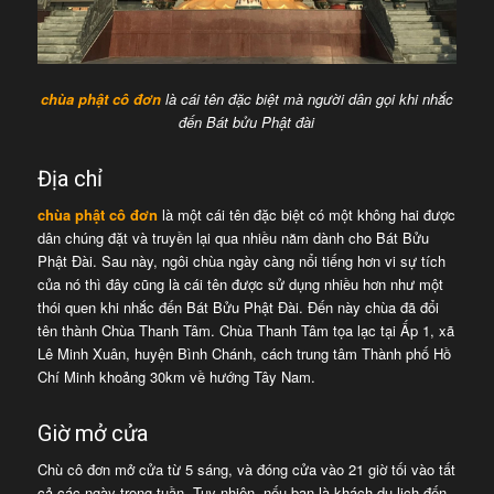
chùa phật cô đơn
là cái tên đặc biệt mà người dân gọi khi nhắc
đến Bát bửu Phật đài
Địa chỉ
chùa phật cô đơn
là một cái tên đặc biệt có một không hai được
dân chúng đặt và truyền lại qua nhiều năm dành cho Bát Bửu
Phật Đài. Sau này, ngôi chùa ngày càng nổi tiếng hơn vi sự tích
của nó thì đây cũng là cái tên được sử dụng nhiều hơn như một
thói quen khi nhắc đến Bát Bửu Phật Đài. Đến này chùa đã đổi
tên thành Chùa Thanh Tâm. Chùa Thanh Tâm tọa lạc tại Ấp 1, xã
Lê Minh Xuân, huyện Bình Chánh, cách trung tâm Thành phố Hồ
Chí Minh khoảng 30km về hướng Tây Nam.
Giờ mở cửa
Chù cô đơn mở cửa từ 5 sáng, và đóng cửa vào 21 giờ tối vào tất
cả các ngày trong tuần. Tuy nhiên, nếu bạn là khách du lịch đến