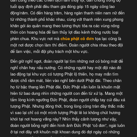
tuổi quy định phải đều tham gia đóng góp 15 ngày công lao
động/năm. Có đến hàng trăm, hàng ngàn thanh niên nam nữ đến
từ những thành phố khác nhau, cùng với thanh niên xung phong
khăn gói áo quần mang theo lương thực tỏa ra các vùng nông
thôn còn hoang hóa để làm thủy lợi đào kênh thông nước loại
phèn chua. Khu vực nơi mà
chùa phật cô đơn
tọa lạc cũng là
một nơi được chọn làm thí điểm. Đoàn người chia nhau theo đội
để làm việc, mỗi đội phụ trách một khu vực.
Đến giờ nghỉ ngơi, đoàn người lại tìm những nơi có bóng mát để
nghỉ chân hay nấu nướng. Có những người hay một đội nào đó
lao động tại khu vực có tượng Phật lộ thiên, họ may mắn tìm
được chỗ râm mát, liền vào nghỉ bên dưới Phật đài. Theo chân
họ từ bậc thang lên Phật đài, Đức Phật vẫn luôn là khuôn mặt
hiền từ bao dung nhìn những người con đến từ xứ lạ. Mang một
tấm lòng kính ngưỡng Đức Phật, đoàn người chắp tay cúi đầu xá
tượng Phật. Nhưng đồng thời, trong lòng cũng tràn đầy thắc mắc
vì sao lại chỉ có một mình tượng Phật lẻ loi không chút hương
khói tại nơi hoang vắng này? Nhìn thấy cảnh tượng như vậy,
đoàn người bỗng nghĩ đến hình ảnh Đức Phật “cô đơn”, ngài luôn
ở tại nơi đây với khuôn mặt khoan dung đó đợi ngày có những