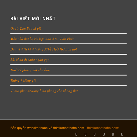
BÀI VIẾT MỚI NHẤT
Quy Y Tam Bảo là gì?
Mẫu nhà thờ họ kết hợp nhà ở tại Vĩnh Phúc
Đơn vị thiết kế thi công NHÀ THỜ HỌ trọn gói
Bài khấn đi chùa ngắn gọn
Thiết kế phòng thờ nhà ống
Tháng 7 kiêng gì?
Vì sao phải sử dụng bình phong che phòng thờ
Bản quyền website thuộc về thietkenhathoho.com -
thietkenhathoho.com/