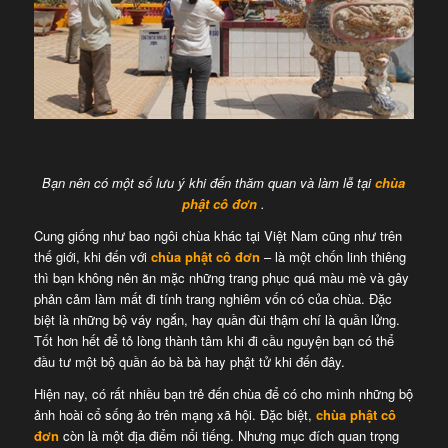
Bạn nên có một số lưu ý khi đến thăm quan và làm lễ tại
chùa
phật cô đơn
.
Cung giống như bao ngôi chùa khác tại Việt Nam cũng như trên
thế giới, khi đến với
chùa phật cô đơn
– là một chốn linh thiêng
thì bạn không nên ăn mặc những trang phục quá màu mè và gây
phản cảm làm mất đi tính trang nghiêm vốn có của chùa. Đặc
biệt là những bộ váy ngắn, hay quần đùi thậm chí là quần lửng.
Tốt hơn hết để tỏ lòng thành tâm khi đi cầu nguyện bạn có thể
đầu tư một bộ quần áo bà bà hay phật tử khi đến đây.
Hiện nay, có rất nhiều bạn trẻ đến chùa để có cho mình những bộ
ảnh hoài cổ sống ảo trên mạng xã hội. Đặc biệt,
chùa phật cô
đơn
còn là một địa điểm nổi tiếng. Nhưng mục đích quan trọng