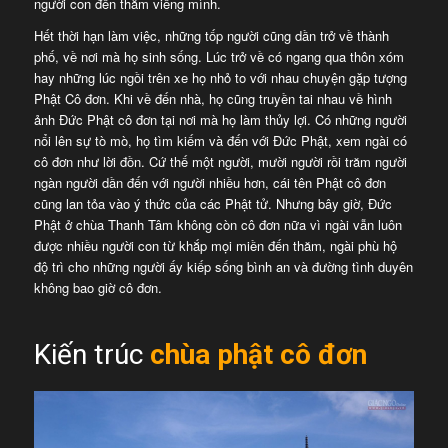
người con đến thăm viếng mình.
Hết thời hạn làm việc, những tốp người cũng dần trở về thành
phố, về nơi mà họ sinh sống. Lúc trở về có ngang qua thôn xóm
hay những lúc ngồi trên xe họ nhỏ to với nhau chuyện gặp tượng
Phật Cô đơn. Khi về đến nhà, họ cũng truyền tai nhau về hình
ảnh Đức Phật cô đơn tại nơi mà họ làm thủy lợi. Có những người
nổi lên sự tò mò, họ tìm kiếm và đến với Đức Phật, xem ngài có
cô đơn như lời đồn. Cứ thế một người, mười người rồi trăm người
ngàn người dần đến với người nhiều hơn, cái tên Phật cô đơn
cũng lan tỏa vào ý thức của các Phật tử. Nhưng bây giờ, Đức
Phật ở chùa Thanh Tâm không còn cô đơn nữa vì ngài vẫn luôn
được nhiều người con từ khắp mọi miền đến thăm, ngài phù hộ
độ trì cho những người ấy kiếp sống bình an và đường tình duyên
không bao giờ cô đơn.
Kiến trúc
chùa phật cô đơn