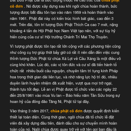
cô đơn
. Nó được xây dựng sau khi ngôi chùa hoàn thành, bức
tượng được bắt đầu tôn tạo vào năm 1959 và hoàn thành vào
năm 1961. Phật đài này có kiến trúc hình bát giác, cao đến 3
mét. Trên đài, tôn trí tượng Đức Phật Thích Ca cao 7 mét, nặng
khoảng 4 tấn do Hội Phật học Nam Việt tạo nên, với sự tùy hỷ
hiến cúng của cư sĩ Hội trưởng Chánh Trí Mai Thọ Truyền.
Vì tượng phật được tôn tạo rất lớn cộng với các phương tiện cũng
như công cụ trợ giúp thời bấy giờ có rất ít nên dẫn đến việc cung
thỉnh tượng Đức Phật từ chùa Xá Lợi về Cầu Xáng là một điều vô
cùng khó khăn. Lúc đó, các vị tôn đức và cư sĩ đã tiến hành tổ
chức rất nhiều buổi cầu nguyện, chuyên tâm trì tụng kinh Pháp
hoa trong thời gian dài liên tục, và nhờ năng lực hộ trì đó, nhiều
duyên lành huyền nhiệm đã xuất hiện, vượt qua mọi trở ngại,
thành tựu tốt đẹp. Lễ an vị Phật được tổ chức vào các ngày 22
đến 25/8/1961 vào mùa Vu lan – Báo hiếu năm Tân Sửu trong sự
hoan hỷ của đông đảo Tăng Ni, Phật tử tại đây.
Vào tháng 3 năm 2017,
chùa phật cô đơn
được quyết định kiến
thiết lại toàn diện. Cùng thời gian, ngôi chùa đã tổ chức lễ đặt
viên đá xây dựng đầu tiên, đánh dấu cho sự chuyển mình hoàn
toàn của nó. Ngôi chùa được quay trở về với tên gọi ban đầu là