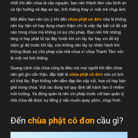
nhất khi đến chùa là cầu nguyện, bạn nên thành tâm cầu bình an
và tận hưởng vẻ đẹp an lạc, linh thiêng thay vì mải mê chụp ảnh.
Một điểm bạn nên lưu ý khi đến
chùa phật cô đơn
nữa là không
nên tùy tiện sờ hay đụng chạm thậm chí là việc lấy bất cứ đồ vật
nào trong chùa mà không có sự cho phép. Bạn nên hỏi những
tăng ni hay phật tử tại đây trước khi xin lấy lộc hay xin đồ kỷ
niệm gì đó trước khi lấy, còn không nên lấy tự nhiên hành khi
không được sự cho phép của nhà chùa vì chùa Thanh Tâm vốn
là một nơi linh thiêng.
Quang cảnh của chùa cũng là điều mà mọi người khi đến chùa
nên giữ gìn cẩn thận, đặc biệt là
chùa phật cô đơn
còn có lịch
sử khá lâu. Bạn không nên dẫm đạp lên cây cối, hoa cỏ hay bàn
ghế trong chùa. Vứt rác đúng nơi quy định để tránh làm ô nhiễm
môi trường. Và đừng quên là nên xin phép trước với ban quản lý
nhà chùa để được sự đồng ý nếu muốn quay phim, chụp hình.
Đến
chùa phật cô đơn
cầu gì?