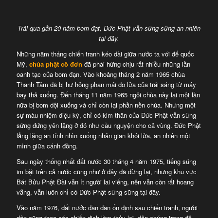
Trải qua gần 20 năm bom đạt, Đức Phật vẫn sừng sững an nhiên
tại đây.
Những năm tháng chiến tranh kéo dài giữa nước ta với đế quốc
Mỹ,
chùa phật cô đơn
đã phải hứng chịu rất nhiều những lần
oanh tạc của bom đạn. Vào khoảng tháng 2 năm 1965 chùa
Thanh Tâm đã bị hư hỏng phần mái do lửa của trái sáng từ máy
bay thả xuống. Đến tháng 11 năm 1965 ngôi chùa này lại một lần
nữa bị bom dội xuống và chỉ còn lại phần nền chùa. Nhưng một
sự màu nhiệm diệu kỳ, chỉ có kim thân của Đức Phật vẫn sừng
sững đứng yên lặng ở đó như cầu nguyện cho cả vùng. Đức Phật
lẳng lặng an tính nhìn xuống nhân gian khói lửa, an nhiên một
mình giữa cánh đồng.
Sau ngày thống nhất đất nước 30 tháng 4 năm 1975, tiếng súng
im bặt trên cả nước cũng như ở đây đã dừng lại, nhưng khu vực
Bát Bửu Phật Đài vẫn ít người lai viếng, nên vẫn còn rất hoang
vắng, vẫn luôn chỉ có Đức Phật sừng sững tại đây.
Vào năm 1976, đất nước dần dần ổn định sau chiến tranh, người
dân cũng theo các chiến dịch làm thủy lợi, dân chúng trong độ