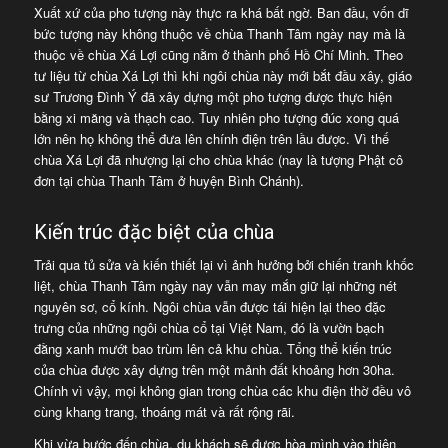
Xuất xứ của pho tượng này thực ra khá bất ngờ. Ban đầu, vốn dĩ
bức tượng này không thuộc về chùa Thanh Tâm ngày nay mà là
thuộc về chùa Xá Lợi cũng nằm ở thành phố Hồ Chí Minh. Theo
tư liệu từ chùa Xá Lợi thì khi ngôi chùa này mới bắt đầu xây, giáo
sư Trương Đình Ý đã xây dựng một pho tượng được thực hiện
bằng xi măng và thạch cao. Tuy nhiên pho tượng đúc xong quá
lớn nên họ không thể đưa lên chính điện trên lầu được. Vì thế
chùa Xá Lợi đã nhượng lại cho chùa khác (nay là tượng Phật cô
đơn tại chùa Thanh Tâm ở huyện Bình Chánh).
Kiến trúc đặc biệt của chùa
Trải qua tủ sửa và kiến thiết lại vì ảnh hưởng bởi chiến tranh khốc
liệt, chùa Thanh Tâm ngày nay vẫn may mắn giữ lại những nét
nguyên sơ, cổ kính. Ngôi chùa vẫn được tái hiện lại theo đặc
trưng của những ngôi chùa cổ tại Việt Nam, đó là vườn bạch
đằng xanh mướt bao trùm lên cả khu chùa. Tổng thể kiến trúc
của chùa được xây dựng trên một mảnh đất khoảng hơn 30ha.
Chính vì vậy, mọi không gian trong chùa các khu điện thờ đều vô
cùng khang trang, thoáng mát và rất rộng rãi.
Khi vừa bước đến chùa, du khách sẽ được hòa mình vào thiên