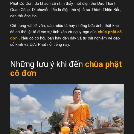
Phật Cô Đơn, du khách sẽ nhìn thấy một điện thờ Đức Thánh
Quan Công. Di chuyển tiếp là điện thờ vị tổ sư Thích Thiện Bổn,
đền thờ ông Hổ…
Chỉ trong vài lời văn, câu miêu tả hay những bức ảnh, thật khó
để có thể lột tả được sự tinh xảo và nguy nga của
chùa phật cô
đơn
. Nếu có cơ hội, bạn hay đến đây và tự trải nghiệm vẻ đẹp
cổ kính và Đức Phật nổi tiếng này.
Những lưu ý khi đến
chùa phật
cô đơn