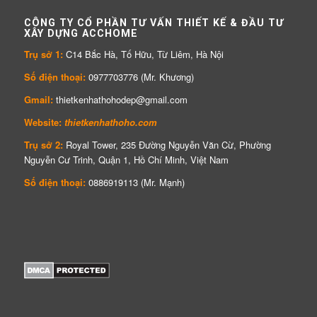
CÔNG TY CỔ PHẦN TƯ VẤN THIẾT KẾ & ĐẦU TƯ
XÂY DỰNG ACCHOME
Trụ sở 1:
C14 Bắc Hà, Tố Hữu, Từ Liêm, Hà Nội
Số điện thoại:
0977703776 (Mr. Khương)
Gmail:
thietkenhathohodep@gmail.com
Website:
thietkenhathoho.com
Trụ sở 2:
Royal Tower, 235 Đường Nguyễn Văn Cừ, Phường
Nguyễn Cư Trinh, Quận 1, Hồ Chí Minh, Việt Nam
Số điện thoại:
0886919113 (Mr. Mạnh)