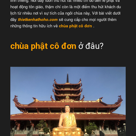
linh thiêng. Nơi đây luôn thu hút rất nhiều tín đồ đến lễ phật và
hoạt động tôn giáo, thậm chí còn là một điểm thu hút khách du
lịch từ nhiều nơi vì sự tích của ngôi chùa này, Với bài viết dưới
đây
thietkenhathoho.com
sẽ cung cấp cho mọi người thêm
những thông tin hữu ích về
chùa phật cô đơn
.
chùa phật cô đơn
ở đâu?