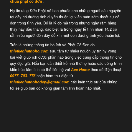
chùa phật cô đơn
.
Họ tin rằng Đức Phật sẽ ban phước cho những người cầu nguyện
tại đây có đường tình duyên thuận lợi viên mãn sớm thoát sự cô
đơn trong tình yêu. Đó là lý do mà trong những ngày rằm hàng
thay hay đầu tháng, đặc biệt là trong ngày lễ tình nhân 14/2 có
rất nhiều người đến đây để xin một con đường tình yêu thuận lợi.
Trên là những thông tin bổ ích về Phật Cô Đơn do
thietkenhathoho.com
sưu tầm từ nhiều nguồn uy tín hy vọng
bài viết giúp ích được phần nào trong việc cung cấp thông tin cho
quý độc giả. Nếu bạn cần thiết kế nhà thờ họ hoặc các công trình
kiến trúc tâm linh có thể liên hệ với
Acc Home
theo số điện thoại
0977. 703. 776
hoặc hòm thư điện tử
thietkenhathohodep@gmail.com
các kiến trúc sư của chúng
tôi sẽ giúp bạn có không gian tâm linh hoàn hảo nhất.