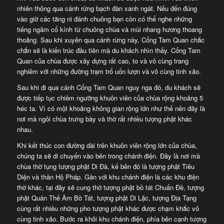
nhiên thông qua cánh rừng bạch đàn xanh ngát. Nếu đến đúng
vào giờ các tăng ni đánh chuông bạn còn có thể nghe những
tiếng ngâm cổ kính từ chuông chùa và mùi nhang hương thoang
thoảng. Sau khi xuyên qua cánh rừng này, Cổng Tam Quan chắc
chắn sẽ là kiến trúc đầu tiên mà du khách nhìn thấy. Cổng Tam
Quan của chùa được xây dựng rất cao, to và vô cùng trang
nghiêm với những đường trạm trổ uốn lượn và vô cùng tinh xảo.
Sau khi đi qua cánh Cổng Tam Quan nguy nga đó, du khách sẽ
được tiếp tục chiêm ngưỡng khuôn viên của chùa rộng khoảng 5
héc ta. Vì có một khoảng không gian rộng lớn như thế nên đây là
nơi mà ngôi chùa trưng bày và thờ rất nhiều tượng phật khác
nhau.
Khi kết thúc con đường dài trên khuôn viên rộng lớn của chùa,
chúng ta sẽ di chuyển vào bên trong chánh điện. Đây là nơi mà
chùa thờ tụng tượng phật Di Đà, kế bên đó là tượng phật Tiêu
Diện và thần Hộ Pháp. Gần với khu chánh điện là các khu điện
thờ khác, tại đây sẽ cung thờ tượng phật bồ tát Chuẩn Đề, tượng
phật Quán Thế Âm Bồ Tát, tượng phật Di Lặc, tượng Địa Tạng
cùng rất nhiều những pho tượng phật khác được chạm khắc vô
cùng tinh xảo. Bước ra khỏi khu chánh điện, phía bên cạnh tượng