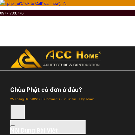
0977.703.776
Chùa Phật cô đơn ở đâu?
/
/
/
25 Tháng Ba, 2022
0 Comments
in
Tin tức
by
admin
Nội Dung Bài Viết