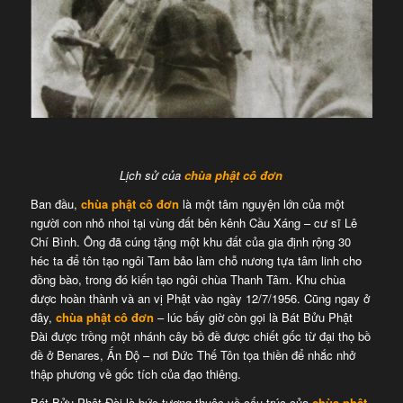
Lịch sử của
chùa phật cô đơn
Ban đầu,
chùa phật cô đơn
là một tâm nguyện lớn của một
người con nhỏ nhoi tại vùng đất bên kênh Cầu Xáng – cư sĩ Lê
Chí Bình. Ông đã cúng tặng một khu đất của gia định rộng 30
héc ta để tôn tạo ngôi Tam bảo làm chỗ nương tựa tâm linh cho
đồng bào, trong đó kiến tạo ngôi chùa Thanh Tâm. Khu chùa
được hoàn thành và an vị Phật vào ngày 12/7/1956. Cũng ngay ở
đây,
chùa phật cô đơn
– lúc bấy giờ còn gọi là Bát Bửu Phật
Đài được trồng một nhánh cây bồ đề được chiết gốc từ đại thọ bồ
đề ở Benares, Ấn Độ – nơi Đức Thế Tôn tọa thiền để nhắc nhở
thập phương về gốc tích của đạo thiêng.
Bát Bửu Phật Đài là bức tượng thuộc về cấu trúc của
chùa phật