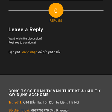
0
REPLIES
Leave a Reply
Want to join the discussion?
Feel free to contribute!
Bạn phải
đăng nhập
để gửi phản hồi.
CÔNG TY CỔ PHẦN TƯ VẤN THIẾT KẾ & ĐẦU TƯ
XÂY DỰNG ACCHOME
Trụ sở 1:
C14 Bắc Hà, Tố Hữu, Từ Liêm, Hà Nội
Số điện thoại:
0977703776 (Mr. Khương)