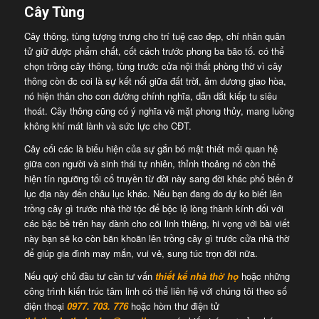
Cây Tùng
Cây thông, tùng tượng trưng cho trí tuệ cao đẹp, chí nhân quân
tử giữ được phẩm chất, cốt cách trước phong ba bão tố. có thể
chọn trồng cây thông, tùng trước cửa nội thất phòng thờ vì cây
thông còn đc coi là sự kết nối giữa đất trời, âm dương giao hòa,
nó hiện thân cho con đường chính nghĩa, dẫn dắt kiếp tu siêu
thoát. Cây thông cũng có ý nghĩa về mặt phong thủy, mang luồng
không khí mát lành và sức lực cho CĐT.
Cây cối các là biểu hiện của sự gắn bó mật thiết mối quan hệ
giữa con người và sinh thái tự nhiên, thỉnh thoảng nó còn thể
hiện tín ngưỡng tối cổ truyền từ đời này sang đời khác phổ biến ở
lục địa này đến châu lục khác. Nếu bạn đang do dự ko biết lên
trồng cây gì trước nhà thờ tộc để bộc lộ lòng thành kính đối với
các bậc bề trên hay dành cho cõi linh thiêng, hi vọng với bài viết
này bạn sẽ ko còn băn khoăn lên trồng cây gì trước cửa nhà thờ
để giúp gia đình may mắn, vui vẻ, sung túc trọn đời nữa.
Nếu quý chủ đầu tư cần tư vấn
thiết kế nhà thờ họ
hoặc những
công trình kiến trúc tâm linh có thể liên hệ với chúng tôi theo số
điện thoại
0977. 703. 776
hoặc hòm thư điện tử