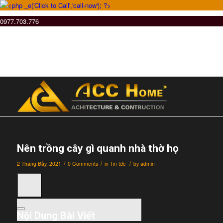
0977.703.776
Nên trồng cây gì quanh nhà thờ họ
/
/
/
2 Tháng Bảy, 2021
0 Comments
in
Tin tức
by
admin
Nội Dung Bài Viết