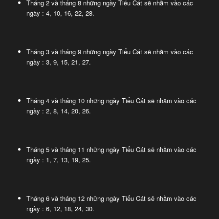
Tháng 2 và tháng 8 những ngày Tiểu Cát sẽ nhằm vào các
ngày : 4, 10, 16, 22, 28.
Tháng 3 và tháng 9 những ngày Tiểu Cát sẽ nhằm vào các
ngày : 3, 9, 15, 21, 27.
Tháng 4 và tháng 10 những ngày Tiểu Cát sẽ nhằm vào các
ngày : 2, 8, 14, 20, 26.
Tháng 5 và tháng 11 những ngày Tiểu Cát sẽ nhằm vào các
ngày : 1, 7, 13, 19, 25.
Tháng 6 và tháng 12 những ngày Tiểu Cát sẽ nhằm vào các
ngày : 6, 12, 18, 24, 30.