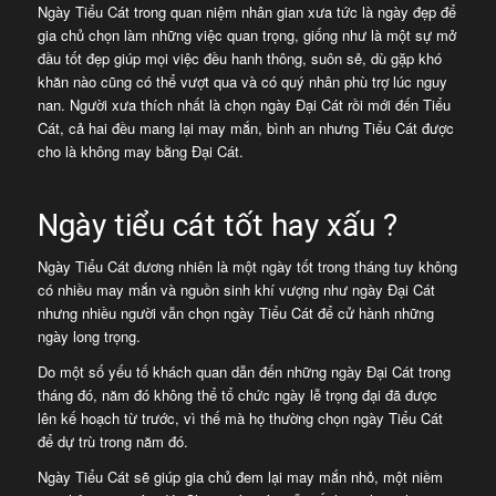
Ngày Tiểu Cát trong quan niệm nhân gian xưa tức là ngày đẹp để
gia chủ chọn làm những việc quan trọng, giống như là một sự mở
đầu tốt đẹp giúp mọi việc đều hanh thông, suôn sẻ, dù gặp khó
khăn nào cũng có thể vượt qua và có quý nhân phù trợ lúc nguy
nan. Người xưa thích nhất là chọn ngày Đại Cát rồi mới đến Tiểu
Cát, cả hai đều mang lại may mắn, bình an nhưng Tiểu Cát được
cho là không may bằng Đại Cát.
Ngày tiểu cát tốt hay xấu ?
Ngày Tiểu Cát đương nhiên là một ngày tốt trong tháng tuy không
có nhiều may mắn và nguồn sinh khí vượng như ngày Đại Cát
nhưng nhiều người vẫn chọn ngày Tiểu Cát để cử hành những
ngày long trọng.
Do một số yếu tố khách quan dẫn đến những ngày Đại Cát trong
tháng đó, năm đó không thể tổ chức ngày lễ trọng đại đã được
lên kế hoạch từ trước, vì thế mà họ thường chọn ngày Tiểu Cát
để dự trù trong năm đó.
Ngày Tiểu Cát sẽ giúp gia chủ đem lại may mắn nhỏ, một niềm