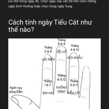
vui nhỏ trong ngày đó. Chọn ngày này vẫn tốt hơn chọn những
ngày bình thường hoặc chọn trúng ngày hung.
Cách tính ngày Tiểu Cát như
thế nào?