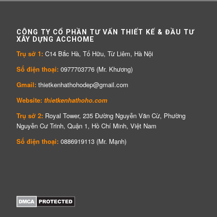
CÔNG TY CỔ PHẦN TƯ VẤN THIẾT KẾ & ĐẦU TƯ
XÂY DỰNG ACCHOME
Trụ sở 1:
C14 Bắc Hà, Tố Hữu, Từ Liêm, Hà Nội
Số điện thoại:
0977703776 (Mr. Khương)
Gmail:
thietkenhathohodep@gmail.com
Website:
thietkenhathoho.com
Trụ sở 2:
Royal Tower, 235 Đường Nguyễn Văn Cừ, Phường
Nguyễn Cư Trinh, Quận 1, Hồ Chí Minh, Việt Nam
Số điện thoại:
0886919113 (Mr. Mạnh)