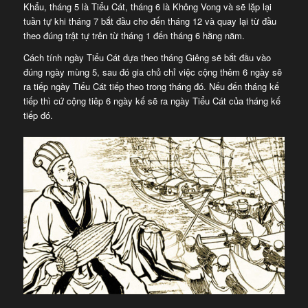
Khẩu, tháng 5 là Tiểu Cát, tháng 6 là Không Vong và sẽ lặp lại
tuần tự khi tháng 7 bắt đầu cho đến tháng 12 và quay lại từ đầu
theo đúng trật tự trên từ tháng 1 đến tháng 6 hằng năm.
Cách tính ngày Tiểu Cát dựa theo tháng Giêng sẽ bắt đầu vào
đúng ngày mùng 5, sau đó gia chủ chỉ việc cộng thêm 6 ngày sẽ
ra tiếp ngày Tiểu Cát tiếp theo trong tháng đó. Nếu đến tháng kế
tiếp thì cứ cộng tiêp 6 ngày kế sẽ ra ngày Tiểu Cát của tháng kế
tiếp đó.