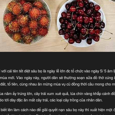
i với cái tên tết diệt sâu bọ là ngày lễ lớn đc tổ chức vào ngày 5/ 5 âm
 mùa mới. Vào ngày này, người dân sẽ thường soạn sửa đồ thờ cúng
rời đất, tổ tiên, cùng nhau ăn mừng mùa vụ cũ đồng thời cầu mong cho 
ùa năm ấy trúng lớn, cây trái xum xuê quả, lúa chín vàng khắp cánh 
o tới dày đặc ăn mất cây trái, các loại cây trồng của nhân dân.
ết lên làm cách nào để giải quyết nạn sâu bọ này thì xuất hiện một ô