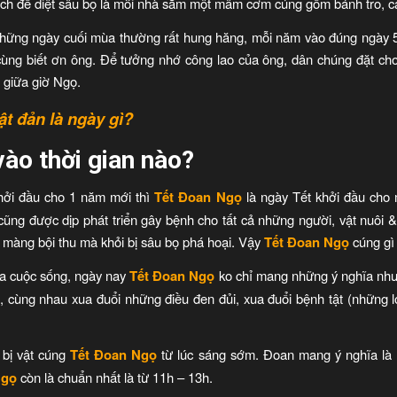
h để diệt sâu bọ là mỗi nhà sắm một mâm cơm cúng gồm bánh tro, các 
hững ngày cuối mùa thường rất hung hăng, mỗi năm vào đúng ngày 5/
cùng biết ơn ông. Để tưởng nhớ công lao của ông, dân chúng đặt cho
 giữa giờ Ngọ.
ật đản là ngày gì?
vào thời gian nào?
hởi đầu cho 1 năm mới thì
Tết Đoan Ngọ
là ngày Tết khởi đầu cho 
cũng được dịp phát triển gây bệnh cho tất cả những người, vật nuôi &
màng bội thu mà khỏi bị sâu bọ phá hoại. Vậy
Tết Đoan Ngọ
cúng gì
ủa cuộc sống, ngày nay
Tết Đoan Ngọ
ko chỉ mang những ý nghĩa nh
 cùng nhau xua đuổi những điều đen đủi, xua đuổi bệnh tật (những lo
 bị vật cúng
Tết Đoan Ngọ
từ lúc sáng sớm. Đoan mang ý nghĩa là 
Ngọ
còn là chuẩn nhất là từ 11h – 13h.