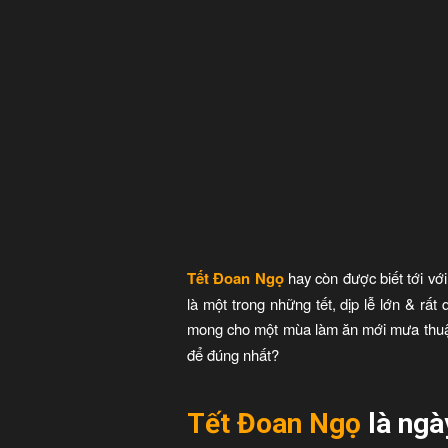
Tết Đoan Ngọ
hay còn được biết tới vớ
là một trong những tết, dịp lễ lớn & rấ
mong cho một mùa làm ăn mới mưa thuậ
để đúng nhất?
Tết Đoan Ngọ
là ngà