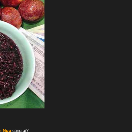
an Ngọ
cúng gì?