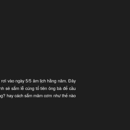
g rơi vào ngày 5/5 âm lịch hằng năm. Đây
ình sẽ sắm lễ cúng tổ tiên ông bà để cầu
úng? hay cách sắm mâm cơm như thế nào