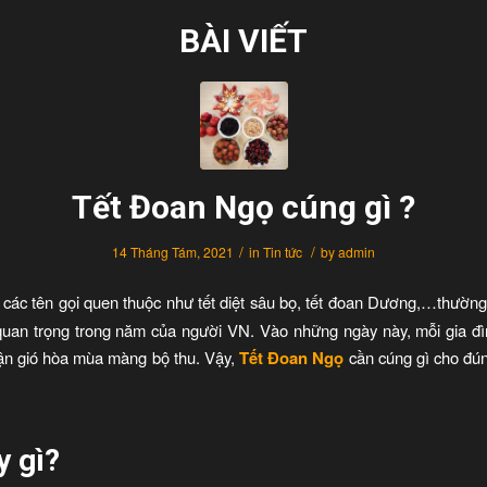
BÀI VIẾT
Tết Đoan Ngọ cúng gì ?
/
/
14 Tháng Tám, 2021
in
Tin tức
by
admin
i các tên gọi quen thuộc như tết diệt sâu bọ, tết đoan Dương,…thườn
t quan trọng trong năm của người VN. Vào những ngày này, mỗi gia đ
n gió hòa mùa màng bộ thu. Vậy,
Tết Đoan Ngọ
cần cúng gì cho đ
y gì?