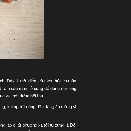
 lịch. Đây là thời điểm vừa kết thúc vụ mùa
 & làm các mâm lễ cúng để dâng nên ông
mùa vụ mới được bội thu.
đồng, khi người nông dân đang ăn mừng vì
ng lão đi từ phương xa tới tự xưng là Đôi