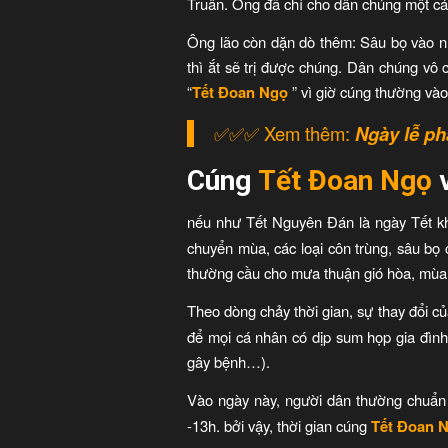
Truân. Ông đã chỉ cho dân chúng một các
Ông lão còn dặn dò thêm: Sâu bọ vào n
thì ắt sẽ trị được chúng. Dân chúng vô 
“
Tết Đoan Ngọ
” vì giờ cúng thường vào
✅✅✅ Xem thêm:
Ngày lễ ph
Cúng
Tết Đoan Ngọ
nếu như Tết Nguyên Đán là ngày Tết k
chuyển mùa, các loại côn trùng, sâu bọ 
thường cầu cho mưa thuận gió hòa, mùa 
Theo dòng chảy thời gian, sự thay đổi c
để mọi cá nhân có dịp sum họp gia đình,
gây bệnh…).
Vào ngày này, người dân thường chuẩn
-13h. bởi vậy, thời gian cúng
Tết Đoan 