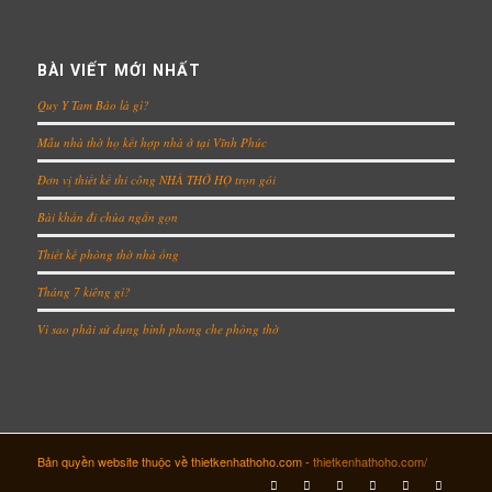
BÀI VIẾT MỚI NHẤT
Quy Y Tam Bảo là gì?
Mẫu nhà thờ họ kết hợp nhà ở tại Vĩnh Phúc
Đơn vị thiết kế thi công NHÀ THỜ HỌ trọn gói
Bài khấn đi chùa ngắn gọn
Thiết kế phòng thờ nhà ống
Tháng 7 kiêng gì?
Vì sao phải sử dụng bình phong che phòng thờ
Bản quyền website thuộc về thietkenhathoho.com -
thietkenhathoho.com/