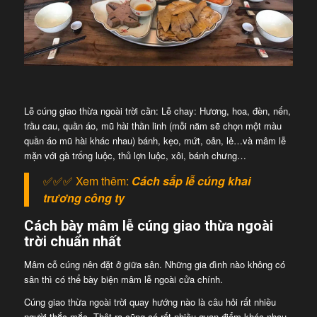
Lễ cúng giao thừa ngoài trời cần: Lễ chay: Hương, hoa, đèn, nến,
trầu cau, quần áo, mũ hài thần linh (mỗi năm sẽ chọn một màu
quần áo mũ hài khác nhau) bánh, kẹo, mứt, oản, lẻ…và mâm lễ
mặn với gà trống luộc, thủ lợn luộc, xôi, bánh chưng…
✅✅✅ Xem thêm:
Cách sắp lễ cúng khai
trương công ty
Cách bày mâm lễ cúng giao thừa ngoài
trời chuẩn nhất
Mâm cỗ cúng nên đặt ở giữa sân. Những gia đình nào không có
sân thì có thể bày biện mâm lễ ngoài cửa chính.
Cúng giao thừa ngoài trời quay hướng nào là câu hỏi rất nhiều
người thắc mắc. Thật ra cũng có rất nhiều quan điểm khác nhau