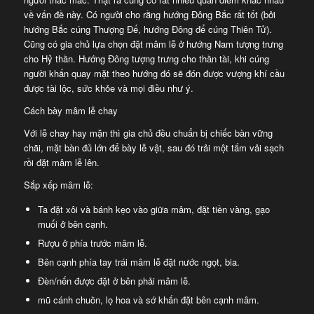
về vấn đề này. Có người cho rằng hướng Đông Bắc rất tốt (bởi
hướng Bắc cúng Thượng Đế, hướng Đông để cúng Thiên Tử).
Cũng có gia chủ lựa chọn đặt mâm lễ ở hướng Nam tượng trưng
cho Hỷ thần. Hướng Đông tượng trưng cho thần tài, khi cúng
người khấn quay mặt theo hướng đó sẽ đón được vượng khí cầu
được tài lộc, sức khỏe và mọi điều như ý.
Cách bày mâm lễ chay
Với lễ chay hay mặn thì gia chủ đều chuẩn bị chiếc bàn vững
chãi, mặt bàn đủ lớn để bày lễ vật, sau đó trải một tấm vải sạch
rồi đặt mâm lễ lên.
Sắp xếp mâm lễ:
Ta đặt xôi và bánh kẹo vào giữa mâm, đặt tiền vàng, gạo
muối ở bên cạnh.
Rượu ở phía trước mâm lễ.
Bên cạnh phía tay trái mâm lễ đặt nước ngọt, bia.
Đèn/nến được đặt ở bên phải mâm lễ.
mũ cánh chuồn, lọ hoa và sớ khấn đặt bên cạnh mâm.