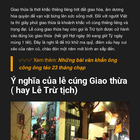
Giao thừa là thời khắc thiêng liêng trời đất giao hòa, âm dương
hòa quyện để vạn vật bừng lên sức sống mới. Đối với người Việt
ta thì giây phút giao thừa là khoảnh khắc vô cùng thiêng liêng và
trọng đại. Lễ cúng giao thừa hay còn gọi là Trừ tịch được cử hành
vào đúng lúc giao thừa (hết giờ Hợi ngày 30 sang giờ Tý ngày
mùng 1 tết). Đây là nghi lễ để trừ khử ma quỷ, điềm xấu hay xui
xẻo của năm cũ, chào đón một năm mới bình an sắp đến.
✅✅✅ Xem thêm:
Những bài văn khấn ông
công ông táo 23 tháng chạp
Ý nghĩa của lễ cúng Giao thừa
( hay Lễ Trừ tịch)