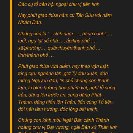
Các cụ tổ tiên nội ngoại chư vị tiên linh
Nay phút giao thừa năm cũ Tân Sửu với năm
Nhâm Dần.
Chúng con là :…sinh năm: …, hành canh: …
tuổi, ngụ tại số nhà …, ấp/khu phố …,
xã/phường…, quận/huyện/thành phố …,
tỉnh/thành phố …
Phút giao thừa vừa điểm, nay theo vận luật,
tống cựu nghênh tân, giờ Tý đầu xuân, đón
mừng Nguyên đán, tín chủ chúng con thành
tâm, tu biện hương hoa phẩm vật, nghi lễ cung
trần, dâng lên trước án, cúng dàng Phật-
Thánh, dâng hiến tôn Thần, tiến cúng Tổ tiên,
đốt nén tâm hương, dốc lòng bái thỉnh.
Chúng con kính mời: Ngài Bản cảnh Thành
hoàng chư vị Đại vương, ngài Bản xứ Thần linh