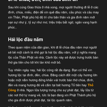
Sau khi cúng Giao thừa ở nhà xong, mọi người thường đi lễ ở các
đình, chùa, miếu, điện để xin quẻ đầu năm, cầu phúc và cầu may
xin Thần, Phật phù hộ độ trì cho bản thân và gia đình năm mới
vạn sự như ý, tỷ sự như mơ, triệu triệu bất ngờ, ngân vang hạnh
phúc..
Hái lộc đầu năm
Theo quan niệm của dân gian, khi đi lễ chùa đầu năm mọi người
sẽ bẻ một cành lá nhỏ gọi là hái lộc đầu năm, với ý nghĩa mang
lộc của Thần Phật về nhà. Cành lộc này sẽ được trưng trước bàn
thờ gia tiên cho tới khi tàn khô mới bỏ.
Tuy nhiên ngày nay, hái lộc cũng rất đa dạng. Bạn có thể xin
hương lộc tại đình, đền, chùa. Bằng cách đốt một cây hương lớn
hoặc một nắm hương đứng khấn vái trước bàn thờ chùa, đình,
đền và mang hương đó về cắm tại bát hương Tổ tiên hay
Thổ
Công
ở nhà. Ngọn lửa tượng trưng cho sự phát đạt, lấy lửa từ
các nơi thờ tự mang về, tức là bạn đang xin Phật Thánh phù hộ
cho gia đình được phát đạt, tài lộc quanh năm.