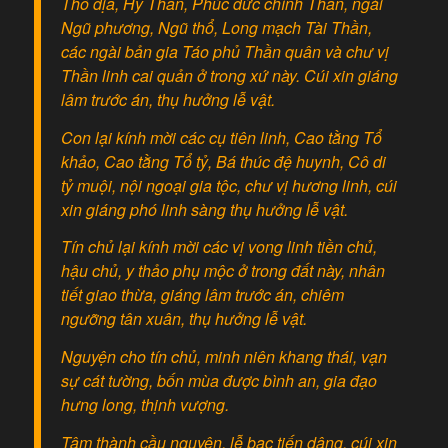
Thổ địa, Hỷ Thần, Phúc đức chính Thần, ngài
Ngũ phương, Ngũ thổ, Long mạch Tài Thần,
các ngài bản gia Táo phủ Thần quân và chư vị
Thần linh cai quản ở trong xứ này. Cúi xin giáng
lâm trước án, thụ hưởng lễ vật.
Con lại kính mời các cụ tiên linh, Cao tằng Tổ
khảo, Cao tằng Tổ tỷ, Bá thúc đệ huynh, Cô di
tỷ muội, nội ngoại gia tộc, chư vị hương linh, cúi
xin giáng phó linh sàng thụ hưởng lễ vật.
Tín chủ lại kính mời các vị vong linh tiền chủ,
hậu chủ, y thảo phụ mộc ở trong đất này, nhân
tiết giao thừa, giáng lâm trước án, chiêm
ngưỡng tân xuân, thụ hưởng lễ vật.
Nguyện cho tín chủ, minh niên khang thái, vạn
sự cát tường, bốn mùa được bình an, gia đạo
hưng long, thịnh vượng.
Tâm thành cầu nguyện, lễ bạc tiến dâng, cúi xin