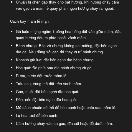
Chuẩn bị chén gạo thay cho bát hương, khi hương cháy cắm
vào gạo và mâm lễ quay phần ngọn hương cháy ra ngoài.
Cách bày mâm lễ mặn
Gà luộc miệng ngâm 1 bông hoa hồng đặt vào giữa mâm, đầu
quay hướng đầu ra phía ngoài vành mâm.
Bánh chưng: Bóc vỏ nhưng không cắt miếng, đặt bên cạnh
đĩa gà. Nếu dùng xôi gấc thì thay vị trí bánh chưng.
Khoanh giò lụa: đặt bên cạnh đĩa bánh chưng.
Hoa quả: Để phía sau đĩa bánh chưng và gà.
Rượu, nước đặt trước mâm lễ.
Trầu cau, vàng mã đặt trên vành mâm.
Gạo, muối đặt bên cạnh đĩa hoa quả.
Đèn, nến đặt bên cạnh đĩa hoa quả.
Mũ cánh chuồn có thể để bên cạnh hoặc phía sau mâm lễ.
Lọ hoa tươi để bên cạnh.
Cắm hương cháy vào ca gạo, đĩa xôi hoặc để dưới mâm.