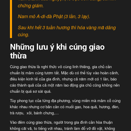
chứng giám.
Nam mô A-di-đà Phật (3 lần, 3 lạy).
Sau khi hết 3 tuần hương thì hóa vàng mã dâng
cúng.
Những lưu ý khi cúng giao
thừa
Cúng giao thừa là nghi thức vô cùng linh thiêng, gia chủ cần
chuẩn bị mâm cúng tươm tất. Mặc dù có thể tùy vào hoàn cảnh,
điều kiện kinh tế của gia đình, nhưng cả năm mới có 1 lần, báo
cáo thành quả của cả một năm lao động gia chủ cũng không nên
chuẩn bị quá sơ sài quá.
Tùy phong tục của từng địa phương, vùng miền mà mâm cỗ cúng
khác nhau nhưng cơ bản cần có muối gạo, hoa quả, hương, đèn,
trà rượu, xôi, bánh chưng,…
Vào đêm cúng giao thừa, người trong gia đình cần hòa thuận
không cãi vã, to tiếng với nhau, tránh làm đổ vỡ đồ vật, không