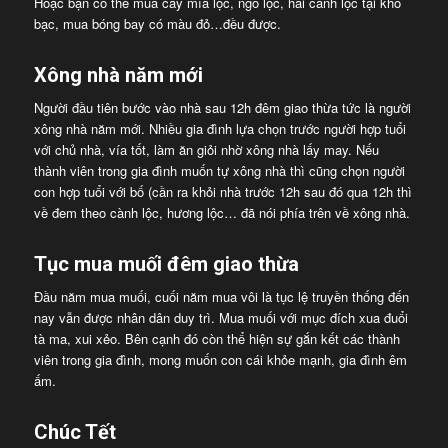
Hoặc bạn có thể mua cây mía lộc, ngô lộc, hái cành lộc tại kho
bạc, mua bóng bay có màu đỏ…đều được.
Xông nhà năm mới
Người đầu tiên bước vào nhà sau 12h đêm giao thừa tức là người
xông nhà năm mới. Nhiều gia đình lựa chọn trước người hợp tuổi
với chủ nhà, vía tốt, làm ăn giỏi nhờ xông nhà lấy may. Nếu
thành viên trong gia đình muốn tự xông nhà thì cũng chọn người
con hợp tuổi với bố (cần ra khỏi nhà trước 12h sau đó qua 12h thì
về đem theo cành lộc, hương lộc… đã nói phía trên về xông nhà.
Tục mua muối đêm giao thừa
Đầu năm mua muối, cuối năm mua vôi là tục lệ truyền thống đến
nay vẫn được nhân dân duy trì. Mua muối với mục đích xua đuổi
tà ma, xui xẻo. Bên cạnh đó còn thể hiện sự gắn kết các thành
viên trong gia đình, mong muốn con cái khỏe mạnh, gia đình êm
ấm.
Chúc Tết