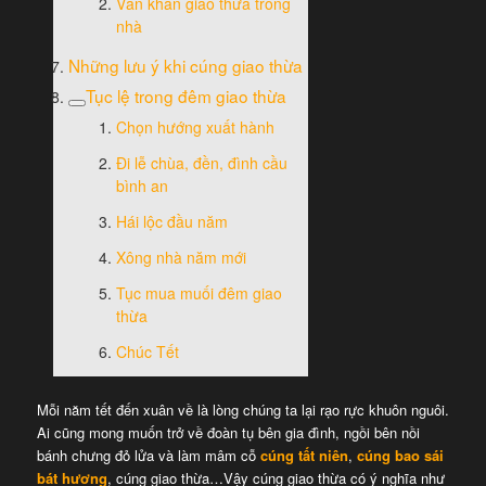
Văn khấn giao thừa trong
nhà
Những lưu ý khi cúng giao thừa
Tục lệ trong đêm giao thừa
Chọn hướng xuất hành
Đi lễ chùa, đền, đình cầu
bình an
Hái lộc đầu năm
Xông nhà năm mới
Tục mua muối đêm giao
thừa
Chúc Tết
Mỗi năm tết đến xuân về là lòng chúng ta lại rạo rực khuôn nguôi.
Ai cũng mong muốn trở về đoàn tụ bên gia đình, ngồi bên nồi
bánh chưng đỏ lửa và làm mâm cỗ
cúng tất niên
,
cúng bao sái
bát hương
, cúng giao thừa…Vậy cúng giao thừa có ý nghĩa như