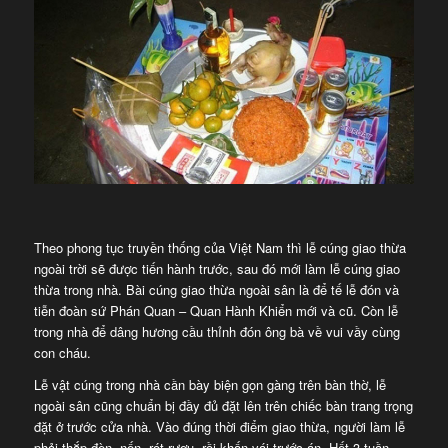
Theo phong tục truyền thống của Việt Nam thì lễ cúng giao thừa
ngoài trời sẽ được tiến hành trước, sau đó mới làm lễ cúng giao
thừa trong nhà. Bài cúng giao thừa ngoài sân là để tế lễ đón và
tiễn đoàn sứ Phán Quan – Quan Hành Khiển mới và cũ. Còn lễ
trong nhà để dâng hương cầu thỉnh đón ông bà về vui vầy cùng
con cháu.
Lễ vật cúng trong nhà cần bày biện gọn gàng trên bàn thờ, lễ
ngoài sân cũng chuẩn bị đầy đủ đặt lên trên chiếc bàn trang trọng
đặt ở trước cửa nhà. Vào đúng thời điểm giao thừa, người làm lễ
phải thắp đèn, nến, rót rượu, rồi khấn vái trước án. Hết 3 tuần