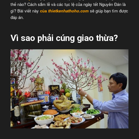
thế nào? Cách sắm lễ và các tục lệ của ngày tết Nguyên Đán là
gì? Bài viết này
của
thietkenhathoho.com
sẽ giúp bạn tìm được
đáp án.
Vì sao phải cúng giao thừa?