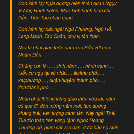
Con kính lạy ngài đương niên thiên quan Ngụy
Vương Hành khiển, Mộc Tinh hành binh chi
thần, Tiêu Tào phán quan.
Con kính lạy các ngài Ngũ Phương, Ngũ Hổ,
Long Mạch, Táo Quân, chư vị tôn thần.
Nay là phút giao thừa năm Tân Sửu với năm
Nhâm Dần
Chúng con là: …, sinh năm: …, hành canh: …
tuổi, cư ngụ tại số nhà:…, ấp/khu phố:…,
xã/phường …, quận/huyện/ thành phố …,
tỉnh/thành phố …
Nhân phút thiêng liêng giao thừa vừa tới, năm
cũ qua đi, đón mừng năm mới, tam dương
khang thái, vạn tượng canh tân. Nay ngài Thái
Tuế tôn thần trên vâng lệnh Ngọc Hoàng
Thượng-đế, giám sát vạn dân, dưới bảo hộ sinh