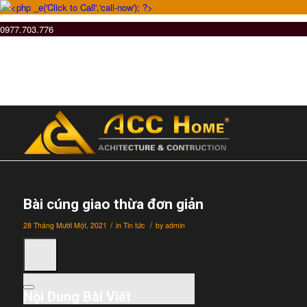
0977.703.776
Bài cúng giao thừa đơn giản
/
/
28 Tháng Mười Một, 2021
in
Tin tức
by
admin
Nội Dung Bài Viết