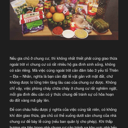
Nếu gia chủ ở chung cư, thì không nhất thiết phải cúng giao thừa
ngoài trời vì chung cư có rất nhiều hộ gia đình sinh sống, không
có sân riêng. Mà việc cúng ngoài trời cần đảm bảo 3 yếu tố Thiên
– Địa – Nhân, nghĩa là bạn cần đặt lễ vật gần với mặt đất, chứ
không được lơ lửng trên tầng lầu cao của chung cư được. Không
chỉ vậy, việc phòng cháy chữa cháy ở chung cư rất nghiêm ngặt,
mỗi gia đình đều cần có ý thức chung để tránh sự cố hỏa hoạn
do đốt vàng mã gây lên.
Để con cháu hiểu được ý nghĩa của việc cúng tất niên, có không
khí đón giao thừa, gia chủ có thể xuống dưới sân chung của nhà
chung cư để bày lễ cúng (nếu ban quản lý cho phép). Khi thắp
hương gia tiên trong nhà chung cư cần tránh xa khu vực nhà bếp