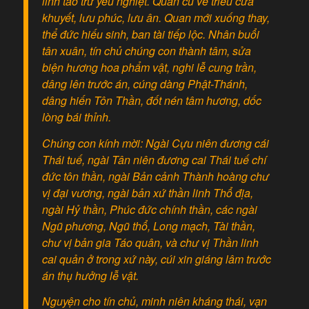
linh tảo trừ yêu nghiệt. Quan cũ về triều cửa
khuyết, lưu phúc, lưu ân. Quan mới xuống thay,
thể đức hiếu sinh, ban tài tiếp lộc. Nhân buổi
tân xuân, tín chủ chúng con thành tâm, sửa
biện hương hoa phẩm vật, nghi lễ cung trần,
dâng lên trước án, cúng dàng Phật-Thánh,
dâng hiến Tôn Thần, đốt nén tâm hương, dốc
lòng bái thỉnh.
Chúng con kính mời: Ngài Cựu niên đương cái
Thái tuế, ngài Tân niên đương cai Thái tuế chí
đức tôn thần, ngài Bản cảnh Thành hoàng chư
vị đại vương, ngài bản xứ thần linh Thổ địa,
ngài Hỷ thần, Phúc đức chính thần, các ngài
Ngũ phương, Ngũ thổ, Long mạch, Tài thần,
chư vị bản gia Táo quân, và chư vị Thần linh
cai quản ở trong xứ này, cúi xin giáng lâm trước
án thụ hưởng lễ vật.
Nguyện cho tín chủ, minh niên kháng thái, vạn