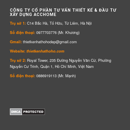
CÔNG TY CỔ PHẦN TƯ VẤN THIẾT KẾ & ĐẦU TƯ
XÂY DỰNG ACCHOME
Trụ sở 1:
C14 Bắc Hà, Tố Hữu, Từ Liêm, Hà Nội
Số điện thoại:
0977703776 (Mr. Khương)
Gmail:
thietkenhathohodep@gmail.com
Website:
thietkenhathoho.com
Trụ sở 2:
Royal Tower, 235 Đường Nguyễn Văn Cừ, Phường
Nguyễn Cư Trinh, Quận 1, Hồ Chí Minh, Việt Nam
Số điện thoại:
0886919113 (Mr. Mạnh)