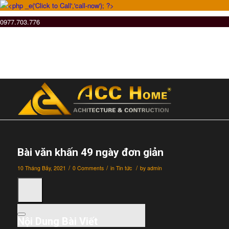
0977.703.776
Bài văn khấn 49 ngày đơn giản
/
/
/
10 Tháng Bảy, 2021
0 Comments
in
Tin tức
by
admin
Nội Dung Bài Viết