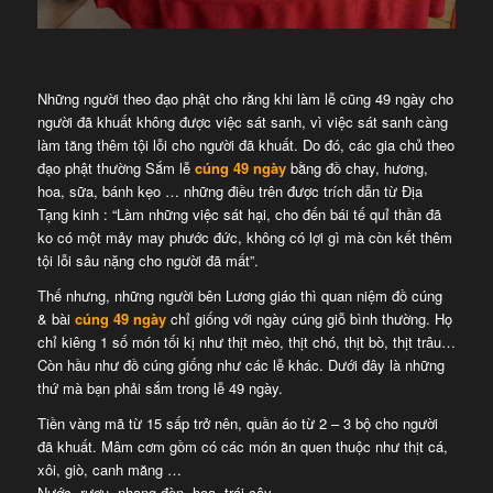
Những người theo đạo phật cho rằng khi làm lễ cũng 49 ngày cho
người đã khuất không được việc sát sanh, vì việc sát sanh càng
làm tăng thêm tội lỗi cho người đã khuất. Do đó, các gia chủ theo
đạo phật thường Sắm lễ
cúng 49 ngày
bằng đồ chay, hương,
hoa, sữa, bánh kẹo … những điều trên được trích dẫn từ Địa
Tạng kinh : “Làm những việc sát hại, cho đến bái tế quỉ thần đã
ko có một mảy may phước đức, không có lợi gì mà còn kết thêm
tội lỗi sâu nặng cho người đã mất”.
Thế nhưng, những người bên Lương giáo thì quan niệm đồ cúng
& bài
cúng 49 ngày
chỉ giống với ngày cúng giỗ bình thường. Họ
chỉ kiêng 1 số món tối kị như thịt mèo, thịt chó, thịt bò, thịt trâu…
Còn hầu như đồ cúng giống như các lễ khác. Dưới đây là những
thứ mà bạn phải sắm trong lễ 49 ngày.
Tiền vàng mã từ 15 sấp trở nên, quần áo từ 2 – 3 bộ cho người
đã khuất. Mâm cơm gồm có các món ăn quen thuộc như thịt cá,
xôi, giò, canh măng …
Nước, rượu, nhang đèn, hoa, trái cây.