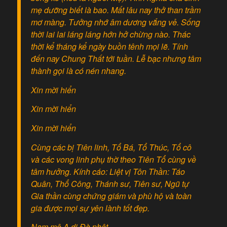
mẹ dưỡng biết là bao. Mất lâu nay thở than trầm
mơ màng. Tưởng nhớ âm dương vắng vẻ. Sống
thời lai lai láng láng hớn hở chừng nào. Thác
thời kể tháng kể ngày buồn tênh mọi lẽ. Tính
đến nay Chung Thất tới tuần. Lễ bạc nhưng tâm
thành gọi là có nén nhang.
Xin mời hiển
Xin mời hiển
Xin mời hiển
Cùng các bị Tiên linh, Tổ Bá, Tổ Thúc, Tổ cô
và các vong linh phụ thờ theo Tiên Tổ cùng về
tâm hưởng. Kính cáo: Liệt vị Tôn Thần: Táo
Quân, Thổ Công, Thánh sư, Tiên sư, Ngũ tự
Gia thần cùng chứng giám và phù hộ và toàn
gia được mọi sự yên lành tốt đẹp.
Nam mô A di Đà phật