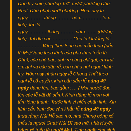
Con lạy chín phương Trời, mười phương Chư
Phật, Chư phật mười phương. Hôm nay là
ngày………..tháng………..năm…………. (âm
lịch), tức là
ngày………….tháng………..năm…….. (dương
lịch). Tại địa chỉ:………….. Con trai trưởng là:
…………… Vâng theo lệnh của mẫu thân (nếu
là Mẹ)/Vâng theo lệnh của phụ thân (nếu là
Cha), các chú bác, anh rẻ cùng chị gái, em trai
em gái và các dâu rể, con cháu nội ngoại kính
lạy. Hôm nay nhân ngày lễ Chung Thất theo
nghi lễ cổ truyền, kính cẩn sắm lễ
cúng 49
ngày
dâng lên, bao gồm : … ( Mọi người đọc
tên các lễ vật đã sắm). Kính dâng lễ mọn với
tấm lòng thành. Trước linh vị hiển chân linh. Xin
kính cẩn trình đọc văn khấn lễ
cúng 49 ngày
thưa rằng: Núi Hỗ sao mờ, nhà Thung bóng xế
(nếu là người Cha)/ Núi Dĩ sao mờ, nhà Huyên
bóng xế (nếu là người Mẹ). Tình nghĩa cha sinh