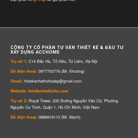
CÔNG TY CỔ PHẦN TƯ VẤN THIẾT KẾ & ĐẦU TƯ
XÂY DỰNG ACCHOME
Trụ sở 1:
C14 Bắc Hà, Tố Hữu, Từ Liêm, Hà Nội
Số điện thoại:
0977703776 (Mr. Khương)
Gmail:
thietkenhathohodep@gmail.com
Website:
thietkenhathoho.com
Trụ sở 2:
Royal Tower, 235 Đường Nguyễn Văn Cừ, Phường
Nguyễn Cư Trinh, Quận 1, Hồ Chí Minh, Việt Nam
Số điện thoại:
0886919113 (Mr. Mạnh)