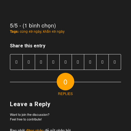
5/5 - (1 bình chọn)
Tags:
cúng 49 ngày
,
khấn 49 ngày
Share this entry
0
REPLIES
Leave a Reply
Want to join the discussion?
Feel free to contribute!
Bạn phải
đăng nhập
để gửi phản hồi.