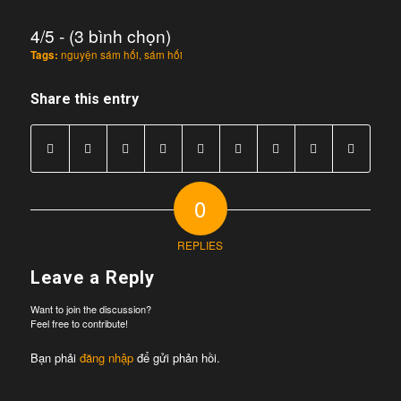
4/5 - (3 bình chọn)
Tags:
nguyện sám hối
,
sám hối
Share this entry
0
REPLIES
Leave a Reply
Want to join the discussion?
Feel free to contribute!
Bạn phải
đăng nhập
để gửi phản hồi.