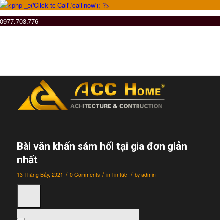
0977.703.776
Bài văn khấn sám hối tại gia đơn giản
nhất
/
/
/
13 Tháng Bảy, 2021
0 Comments
in
Tin tức
by
admin