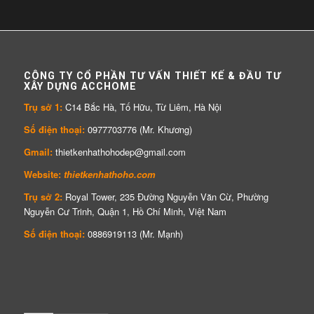
CÔNG TY CỔ PHẦN TƯ VẤN THIẾT KẾ & ĐẦU TƯ
XÂY DỰNG ACCHOME
Trụ sở 1:
C14 Bắc Hà, Tố Hữu, Từ Liêm, Hà Nội
Số điện thoại:
0977703776 (Mr. Khương)
Gmail:
thietkenhathohodep@gmail.com
Website:
thietkenhathoho.com
Trụ sở 2:
Royal Tower, 235 Đường Nguyễn Văn Cừ, Phường
Nguyễn Cư Trinh, Quận 1, Hồ Chí Minh, Việt Nam
Số điện thoại:
0886919113 (Mr. Mạnh)