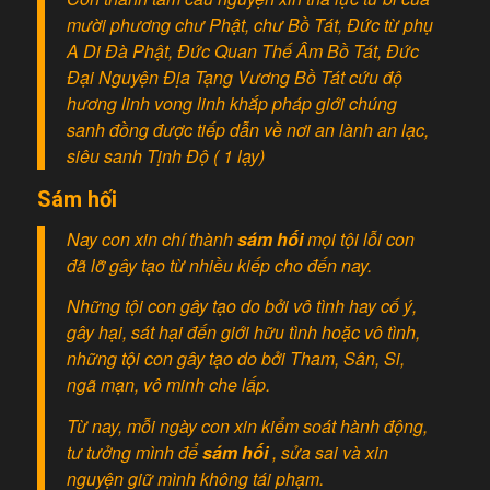
mười phương chư Phật, chư Bồ Tát, Đức từ phụ
A Di Đà Phật, Đức Quan Thế Âm Bồ Tát, Đức
Đại Nguyện Địa Tạng Vương Bồ Tát cứu độ
hương linh vong linh khắp pháp giới chúng
sanh đồng được tiếp dẫn về nơi an lành an lạc,
siêu sanh Tịnh Độ ( 1 lạy)
Sám hối
Nay con xin chí thành
sám hối
mọi tội lỗi con
đã lỡ gây tạo từ nhiều kiếp cho đến nay.
Những tội con gây tạo do bởi vô tình hay cố ý,
gây hại, sát hại đến giới hữu tình hoặc vô tình,
những tội con gây tạo do bởi Tham, Sân, Si,
ngã mạn, vô minh che lấp.
Từ nay, mỗi ngày con xin kiểm soát hành động,
tư tưởng mình để
sám hối
, sửa sai và xin
nguyện giữ mình không tái phạm.