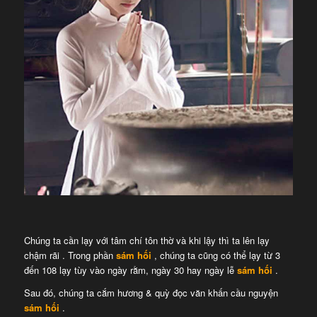
Chúng ta cần lạy với tâm chí tôn thờ và khi lậy thì ta lên lạy
chậm rãi . Trong phần
sám hối
, chúng ta cũng có thể lạy từ 3
đến 108 lạy tùy vào ngày rằm, ngày 30 hay ngày lễ
sám hối
.
Sau đó, chúng ta cắm hương & quỳ đọc văn khấn cầu nguyện
sám hối
.