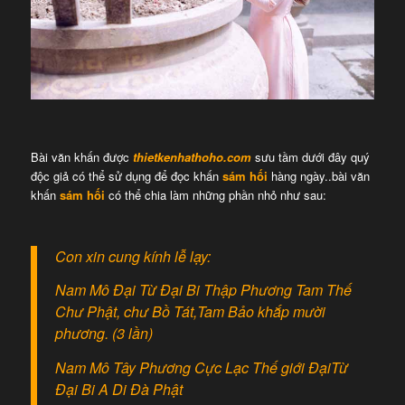
Bài văn khấn được
thietkenhathoho.com
sưu tầm dưới đây quý
độc giả có thể sử dụng để đọc khấn
sám hối
hàng ngày..bài văn
khấn
sám hối
có thể chia làm những phần nhỏ như sau:
Con xin cung kính lễ lạy:
Nam Mô Đại Từ Đại Bi Thập Phương Tam Thế
Chư Phật, chư Bồ Tát,Tam Bảo khắp mười
phương. (3 lần)
Nam Mô Tây Phương Cực Lạc Thế giới ĐạiTừ
Đại Bi A Di Đà Phật