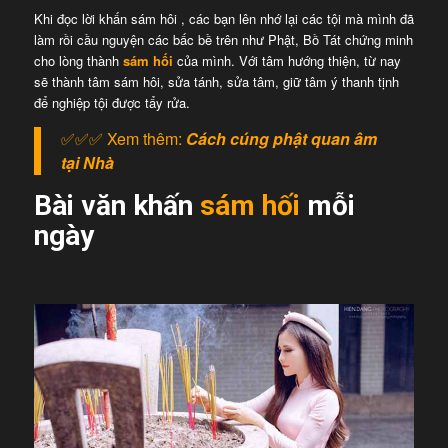
Khi đọc lời khấn sám hôi , các bạn lên nhớ lại các tội mà mình đã
làm rồi cầu nguyện các bấc bề trên như Phật, Bồ Tát chứng minh
cho lòng thành
sám hối
của mình. Với tâm hướng thiện, từ nay
sẽ thành tâm sám hôi, sửa tánh, sửa tâm, giữ tâm ý thanh tịnh
để nghiệp tội được tẩy rửa.
✅✅✅ Xem thêm:
Cách cúng phật quan âm
tại Nhà
Bài văn khấn
sám hối
mỗi
ngày