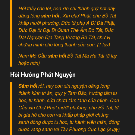
Hết thảy các tội, con xin chí thành quỳ nơi đây
dâng lòng
sám hối
. Xin chư Phật, chư Bồ Tát
khắp mười phương, Đức từ phụ A Di Đà Phật,
Đức Đại từ Đại Bi Quan Thế Âm Bồ Tát, Đức
Đại Nguyện Địa Tạng Vương Bồ Tát, chư vị
chứng minh cho lòng thành của con. (1 lạy)
Nam Mô Cầu
sám hối
Bồ Tát Ma Ha Tát (3 lạy
hoặc hơn)
Hồi Hướng Phát Nguyện
Sám hối
rồi, nay con xin nguyện dâng lòng
thành kính tri ân, quy y Tam Bảo, hướng tâm tu
học, tu hành, sửa chữa tâm tánh của mình. Con
Cầu xin Chư Phật mười phương, chư Bồ Tát, từ
bi gia hộ cho con và khắp pháp giới chúng
sanh đồng được tu học, tu hành viên mãn, đồng
được vãng sanh về Tây Phương Cực Lạc (3 lạy)