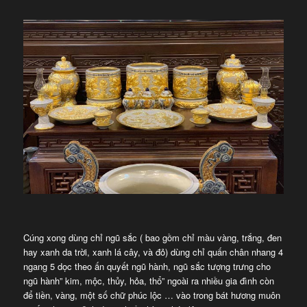
Cúng xong dùng chỉ ngũ sắc ( bao gồm chỉ màu vàng, trắng, đen
hay xanh da trời, xanh lá cây, và đỏ) dùng chỉ quấn chân nhang 4
ngang 5 dọc theo ấn quyết ngũ hành, ngũ sắc tượng trưng cho
ngũ hành” kim, mộc, thủy, hỏa, thổ” ngoài ra nhiều gia đình còn
để tiền, vàng, một số chữ phúc lộc … vào trong bát hương muôn