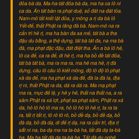
đỏa bà da. Ma-ha-tát đỏa bà da, ma ha ca lô ni
ca da. Án tát bàn ra phạt duệ, số đát na đát tỏa.
Nam-mô tất kiết lật đỏa, y mông a rị da bà lô
Yết-đế, thất Phật ra lăng đà bà. Nam-mô na ra
cẩn trì hê rị, ma ha bàn đa sa mế, tát bà a tha
đậu du bằng, a thệ dựng, tát bà tát đa, na ma bà
đà, ma phạt đặc đậu, đát điệt tha. Án a bà lô hê,
lô ca đế, ca ra đế, di hê rị, ma ha bồ đề tát đỏa,
tát bà tát bà, ma ra ma ra, ma hê ma hê, rị đà
dựng, câu lô câu lô kiết mông, độ lô độ lô phạt
xà da đế, ma ha phạt xà da đế, đà la đà la, địa
rị ni, thất Phật ra da, dá ra dá ra. Ma mạ phạt
ma ra, mục đế lệ, y hê y hê, thất na thất na, a ra
sâm Phật ra xá lợi, phạt sa phạt sâm, Phật ra xá
da, hô lô hô lô ma ra, hô lô hô lô hê rị, ta ra ta
ra, tất rị tất rị, tô rô tô rô, bồ đề dạ, bồ đề dạ, bồ
đà dạ, bồ đà dạ, di đế rị dạ, na ra cẩn trì, địa rị
sắt ni na, ba dạ ma na ta-bà ha, tất đà dạ ta-bà
ha. Ma ha tất đà dạ ta-bà ha. Tất đà du nghệ