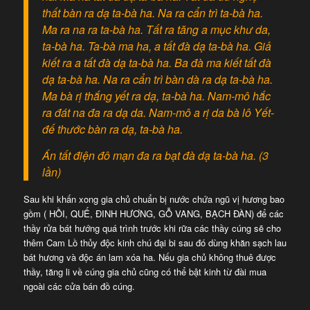
thất bàn ra dạ ta-bà ha. Na ra cẩn trì ta-bà ha.
Ma ra na ra ta-bà ha. Tất ra tăng a mục khư da,
ta-bà ha. Ta-bà ma ha, a tất đà dạ ta-bà ha. Giả
kiết ra a tất đà dạ ta-bà ha. Ba đà ma kiết tất đà
dạ ta-bà ha. Na ra cẩn trì bàn dà ra dạ ta-bà ha.
Ma bà rị thắng yết ra dạ, ta-bà ha. Nam-mô hắc
ra đát na đa ra dạ da. Nam-mô a rị da bà lô Yết-
đế thước bàn ra dạ, ta-bà ha.
Án tất điện đô mạn đa ra bạt đà dạ ta-bà ha. (3
lần)
Sau khi khấn xong gia chủ chuẩn bị nước chứa ngũ vị hương bao
gồm ( HỒI, QUẾ, ĐINH HƯƠNG, GỖ VANG, BẠCH ĐÀN) để các
thầy rửa bát hướng quá trình trước khi rữa các thầy cúng sẽ cho
thêm Cam Lồ thủy độc kinh chú đại bi sau đó dùng khăn sạch lau
bát hương và độc án lam xóa ha. Nếu gia chủ không thuê được
thầy, tăng li về cúng gia chủ cũng có thể bật kinh từ đài mua
ngoài các cửa bán đồ cúng.