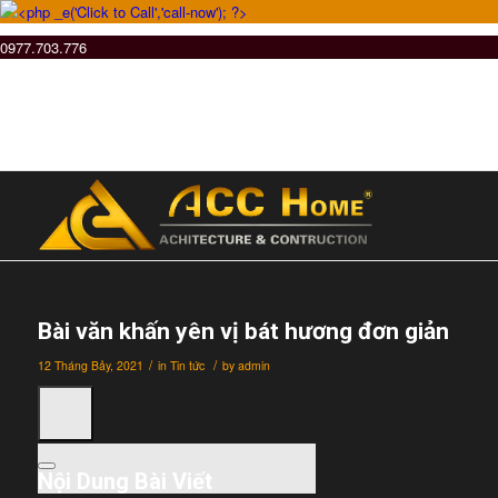
0977.703.776
Bài văn khấn yên vị bát hương đơn giản
/
/
12 Tháng Bảy, 2021
in
Tin tức
by
admin
Nội Dung Bài Viết