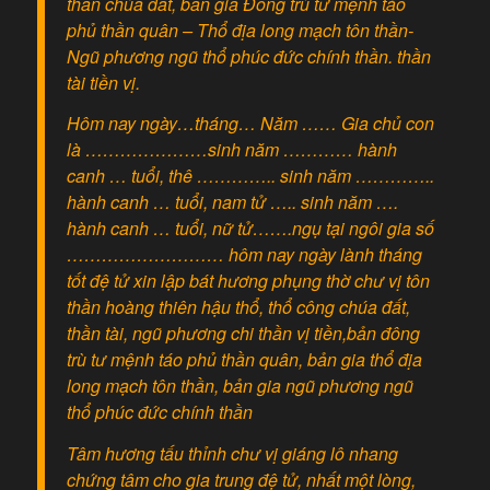
thần chúa đất, bản gia Đông trù tư mệnh táo
phủ thần quân – Thổ địa long mạch tôn thần-
Ngũ phương ngũ thổ phúc đức chính thần. thần
tài tiền vị.
Hôm nay ngày…tháng… Năm …… Gia chủ con
là …………………sinh năm ………… hành
canh … tuổi, thê ………….. sinh năm …………..
hành canh … tuổi, nam tử ….. sinh năm ….
hành canh … tuổi, nữ tử…….ngụ tại ngôi gia số
……………………… hôm nay ngày lành tháng
tốt đệ tử xin lập bát hương phụng thờ chư vị tôn
thần hoàng thiên hậu thổ, thổ công chúa đất,
thần tài, ngũ phương chi thần vị tiền,bản đông
trù tư mệnh táo phủ thần quân, bản gia thổ địa
long mạch tôn thần, bản gia ngũ phương ngũ
thổ phúc đức chính thần
Tâm hương tấu thỉnh chư vị giáng lô nhang
chứng tâm cho gia trung đệ tử, nhất một lòng,