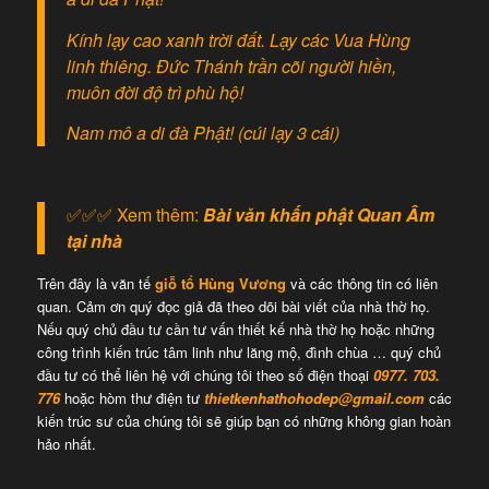
Kính lạy cao xanh trời đất. Lạy các Vua Hùng
linh thiêng. Đức Thánh trần cõi người hiền,
muôn đời độ trì phù hộ!
Nam mô a di đà Phật! (cúi lạy 3 cái)
✅✅✅ Xem thêm:
Bài văn khấn phật Quan Âm
tại nhà
Trên đây là văn tế
giỗ tổ Hùng Vương
và các thông tin có liên
quan. Cảm ơn quý đọc giả đã theo dõi bài viết của nhà thờ họ.
Nếu quý chủ đầu tư cần tư vấn thiết kế nhà thờ họ hoặc những
công trình kiến trúc tâm linh như lăng mộ, đình chùa … quý chủ
đầu tư có thể liên hệ với chúng tôi theo số điện thoại
0977. 703.
776
hoặc hòm thư điện tư
thietkenhathohodep@gmail.com
các
kiến trúc sư của chúng tôi sẽ giúp bạn có những không gian hoàn
hảo nhất.