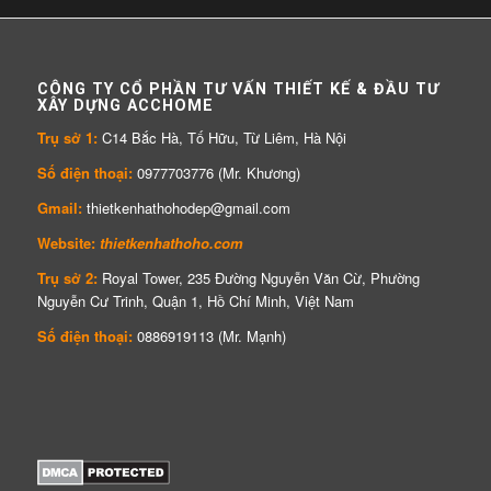
CÔNG TY CỔ PHẦN TƯ VẤN THIẾT KẾ & ĐẦU TƯ
XÂY DỰNG ACCHOME
Trụ sở 1:
C14 Bắc Hà, Tố Hữu, Từ Liêm, Hà Nội
Số điện thoại:
0977703776 (Mr. Khương)
Gmail:
thietkenhathohodep@gmail.com
Website:
thietkenhathoho.com
Trụ sở 2:
Royal Tower, 235 Đường Nguyễn Văn Cừ, Phường
Nguyễn Cư Trinh, Quận 1, Hồ Chí Minh, Việt Nam
Số điện thoại:
0886919113 (Mr. Mạnh)