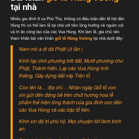
tại nhà
Nhiều gia đình ở xa Phú Thọ, không có điều kiện đến lễ hội đền
Hùng thì có thể làm lễ tại nhà với tấm lòng hướng về nguồn cội
và tri ân công lao của các Vua Hùng. Khi làm lễ, gia chủ nên
tham khảo bài văn khấn
giỗ tổ Hùng Vương
tại nhà dưới đây:
Nam mô a di đà Phật! (3 lần )
Kính lạy chín phương trời đất, Mười phương chư
Phật, Thánh hiền. Lạy các Vua Hùng linh
thiêng, Gây dựng đất này Tiên tổ.
Con tên là… địa chỉ… Nhân ngày Giỗ tổ con
xin gửi đến đáng bề trên chút hương hoa lễ
phẩm thể hiện lòng thành của gia đình con đến
các Vua Hùng và các bậc tổ tiên.
Kính xin độ trì phù hộ. Mọi chuyện tốt lành bình
an.