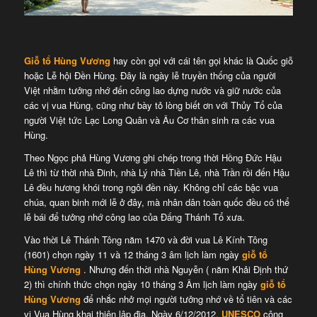
Giỗ tổ Hùng Vương
hay còn gọi với cái tên gọi khác là Quốc giỗ
hoặc Lễ hội Đền Hùng. Đây là ngày lễ truyền thống của người
Việt nhằm tưởng nhớ đến công lao dựng nước và giữ nước của
các vị vua Hùng, cũng như bày tỏ lòng biết ơn với Thủy Tổ của
người Việt tức Lạc Long Quân và Âu Cơ thân sinh ra các vua
Hùng.
Theo Ngọc phả Hùng Vương ghi chép trong thời Hồng Đức Hậu
Lê thì từ thời nhà Đinh, nhà Lý nhà Tiền Lê, nhà Trần rồi đến Hậu
Lê đều hương khói trong ngôi đền này. Không chỉ các bậc vua
chúa, quan binh mới lễ ở đây, mà nhân dân toàn quốc đều có thể
lễ bái để tưởng nhớ công lao của Đấng Thánh Tổ xưa.
Vào thời Lê Thánh Tông năm 1470 và đời vua Lê Kính Tông
(1601) chọn ngày 11 và 12 tháng 3 âm lịch làm ngày
giỗ tổ
Hùng Vương
. Nhưng đến thời nhà Nguyễn ( năm Khải Định thứ
2) thì chính thức chọn ngày 10 tháng 3 Âm lịch làm ngày
giỗ tổ
Hùng Vương
để nhắc nhở mọi người tưởng nhớ về tổ tiên và các
vị Vua Hùng khai thiên lập địa. Ngày 6/12/2012,
UNESCO
công