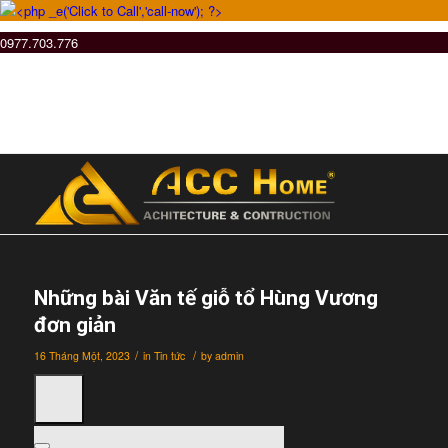
0977.703.776
Những bài Văn tế giỗ tổ Hùng Vương
đơn giản
/
/
16 Tháng Một, 2023
in
Tin tức
by
admin