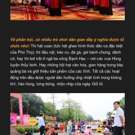
Về phần hội, có nhiều trò chơi dân gian đầy ý nghĩa được tổ
chức như:
Thi hát xoan (tức hát ghẹo hình thức dân ca đặc biệt
của Phú Thọ); thi đấu vật, kéo co, đá gà, gói bánh chưng, đánh
cờ, hay thi bơi trải ở ngã ba sông Bạch Hạc – nơi các vua Hùng
luyện thủy binh. Hay những hội trại văn hóa, gian hàng trưng bày
quảng bá và giới thiệu sản phẩm của các tỉnh. Tất cả các hoạt
động trên đều được người dân hưởng ứng nhiệt tình trong không
khí, hào hùng, tưng bừng, nhộn nhịp của ngày Giỗ tổ.