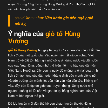
nhận: “Tín ngưỡng thờ cúng Hùng Vương ở Phú Thọ” là một Di
sản văn hóa phi vật thể của nhân loại.
✅✅✅ Xem thêm:
Văn khấn gia tiên ngày giỗ
cát kỵ
Ý nghĩa của
giỗ tổ Hùng
Vương
giỗ tổ Hùng Vương
là ngày lên ngôi của vị vua đầu tiên, bắt đầu
lịch sử của một quốc gia. Vào ngày này, tất cả con cháu Việt
Nam trở về đất tổ nhằm ghi nhớ công ơn dựng nước và giữ nước
của các Vua Hùng, cũng như thể hiện niềm tự hào của dân tộc
Việt Nam. Ngoài ra, đây còn là ngày để chúng ta ôn lại quá trình
lịch sử hào hùng của đất nước, khẳng định sức mạnh giống nòi
và sức trường tồn mãnh liệt của nền văn hóa dân tộc. Không chỉ
vậy, đây còn là dịp để giáo dục truyền thống “Uống nước nhớ
nguồn”, quảng bá Di sản vô giá tồn tại hàng nghìn năm của Việt
Nam ra bên ngoài thế giới.
Để lưu truyền mãi đến thế hệ con cháu, truyền thuyết Hùng