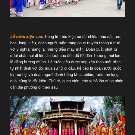
Lễ rước kiệu vua:
Trong lễ rước kiệu có rất nhiều màu sắc, cờ,
hoa, lọng, kiệu, đoàn người mặc trang phục truyền thống rực rỡ
với ý nghĩa mang lại những điều may mắn. Đoàn xuất phát từ
dưới chân núi đi lên lần lượt các đền để tới đền Thượng, nơi làm
lễ dâng hương chính .Lễ rước kiệu được sắp xếp theo một trình
tự nhất định với đội múa sư tử đi đầu, kế tiếp là đoàn rước quốc
kỳ, cờ hội và đoàn người đánh trống khua chiên, rước tàn lọng;
cuối cùng là đội kiệu. Chủ tế, quan viên, các vị bô lão cùng nhân
dân địa phương đi theo sau.