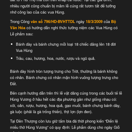
nhiều người cũng chuẩn bị mâm lễ cúng rất tươm tất để tưởng
nhớ công lao của các vua Hùng.
Trong Công
văn số 796/HD-BVHTTDL
ngày
18/3/2009
của
Bộ
Văn Hóa
có hướng dẫn nghi thức tưởng niệm các Vua Hùng có
Lễ phẩm sau:
Bánh dày và bánh chưng mỗi loại 18 chiếc dâng lên 18 đời
Vua Hùng
Trầu, cau, hương, hoa, nước, rượu và ngũ quả.
Bánh dày hình tròn tượng trưng cho Trời, thường là bánh không
có nhân. Bánh chưng có nhân mặn hình vuông tượng trưng cho
Đất.
Bên cạnh hướng dẫn trên thì lễ vật dâng cúng trong các buổi tế lễ
Hùng Vương ở hầu hết các địa phương gần như giống nhau có:
xôi, oản, rượu, hương, hoa quả, gạo muối, bánh chưng bánh dày,
gà luộc (phải là gà trống thiến), thịt lợn (lợn đen).
Tại Đền Thượng còn lưu giữ tấm bia đá thời phong kiến “Điển lệ
miếu thờ Hùng Vương” có quy định: Lễ phẩm dùng cho ngày Giỗ