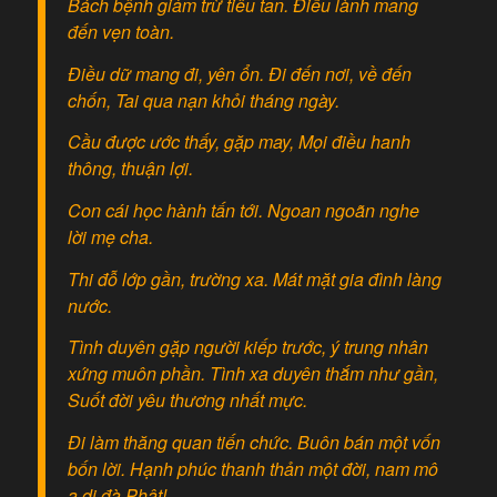
Bách bệnh giảm trừ tiêu tan. Điều lành mang
đến vẹn toàn.
Điều dữ mang đi, yên ổn. Đi đến nơi, về đến
chốn, Tai qua nạn khỏi tháng ngày.
Cầu được ước thấy, gặp may, Mọi điều hanh
thông, thuận lợi.
Con cái học hành tấn tới. Ngoan ngoãn nghe
lời mẹ cha.
Thi đỗ lớp gần, trường xa. Mát mặt gia đình làng
nước.
Tình duyên gặp người kiếp trước, ý trung nhân
xứng muôn phần. Tình xa duyên thắm như gần,
Suốt đời yêu thương nhất mực.
Đi làm thăng quan tiến chức. Buôn bán một vốn
bốn lời. Hạnh phúc thanh thản một đời, nam mô
a di đà Phật!