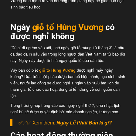
Vương đã được đưa vào chương trình giảng dạy để giáo dục học
sinh bậc tiểu học
Ngày
giỗ tổ Hùng Vương
có
được nghỉ không
“Dù ai đi ngược về xuôi, nhớ ngày giỗ tổ mùng 10 tháng 3” là câu
ca dao đã in sâu vào trong lòng người dân Việt Nam ta từ bao đời
nay. Ngày này được tính là ngày quốc lễ của dân tộc.
Vậy bạn có biết
giỗ tổ Hùng Vương
được nghỉ mấy ngày
không? Dựa trên luật pháp được ban bố hiện hành, học sinh, sinh
viên, người lao động sẽ được nghỉ 1 ngày vào 10/3 âm lịch để
tham gia, tổ chức các hoạt động tế lễ hướng về cội nguồn dân
tộc.
Trong trường hợp trùng vào các ngày nghỉ thứ 7, chủ nhật, lịch
nghỉ bù sẽ được quyết định bởi các doanh nghiệp, trường học.
✅✅✅ Xem thêm:
Ngày Lễ Phật Đản là gì?
Các hoạt động thường niên