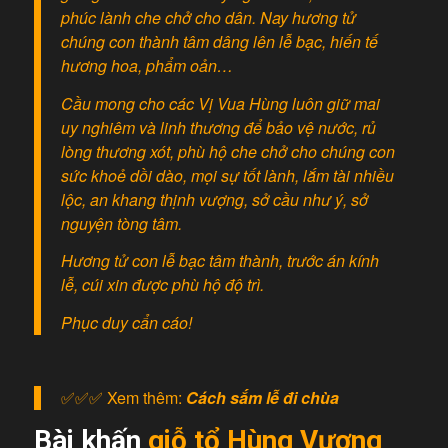
phúc lành che chở cho dân. Nay hương tử
chúng con thành tâm dâng lên lễ bạc, hiến tế
hương hoa, phẩm oản…
Cầu mong cho các Vị Vua Hùng luôn giữ mai
uy nghiêm và linh thương để bảo vệ nước, rủ
lòng thương xót, phù hộ che chở cho chúng con
sức khoẻ dồi dào, mọi sự tốt lành, lắm tài nhiều
lộc, an khang thịnh vượng, sở cầu như ý, sở
nguyện tòng tâm.
Hương tử con lễ bạc tâm thành, trước án kính
lễ, cúi xin được phù hộ độ trì.
Phục duy cẩn cáo!
✅✅✅ Xem thêm:
Cách sắm lễ đi chùa
Bài khấn
giỗ tổ Hùng Vương