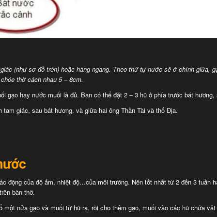
giác (như sơ đồ trên) hoặc hàng ngang. Theo thứ tự nước sẽ ở chính giữa, g
 chóe thờ cách nhau 5 – 8cm.
ối gạo hay nước muối là đủ. Bạn có thể đặt 2 – 3 hũ ở phía trước bát hương
 tam giác, sau bát hương. và giữa hai ông Thần Tài và thổ Địa.
 nước
tác động của độ ẩm, nhiệt độ…của môi trường. Nên tốt nhất từ 2 đến 3 tuần 
trên bàn thờ.
 đổ một nửa gạo và muối từ hũ ra, rồi cho thêm gạo, muối vào các hũ chứa vậ