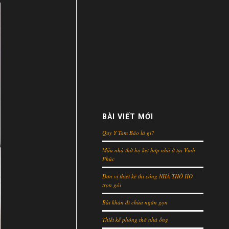
BÀI VIẾT MỚI
Quy Y Tam Bảo là gì?
Mẫu nhà thờ họ kết hợp nhà ở tại Vĩnh
Phúc
Đơn vị thiết kế thi công NHÀ THỜ HỌ
trọn gói
Bài khấn đi chùa ngắn gọn
Thiết kế phòng thờ nhà ống