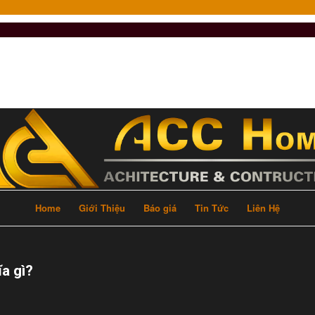
Home
Giới Thiệu
Báo giá
Tin Tức
Liên Hệ
a gì?