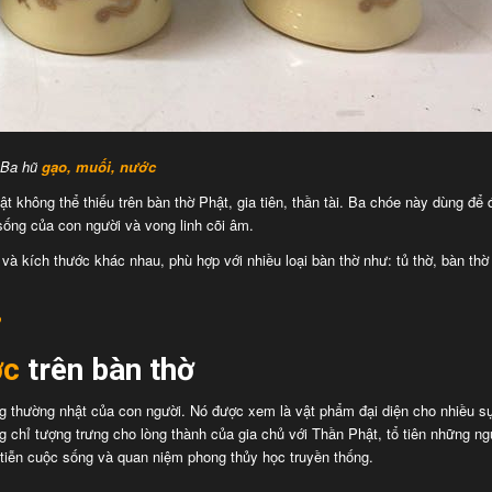
Ba hũ
gạo, muối, nước
ật không thể thiếu trên bàn thờ Phật, gia tiên, thần tài. Ba chóe này dùng để
ống của con người và vong linh cõi âm.
 và kích thước khác nhau, phù hợp với nhiều loại bàn thờ như: tủ thờ, bàn thờ
?
ớc
trên bàn thờ
g thường nhật của con người. Nó được xem là vật phẩm đại diện cho nhiều s
ng chỉ tượng trưng cho lòng thành của gia chủ với Thần Phật, tổ tiên những n
c tiễn cuộc sống và quan niệm phong thủy học truyền thống.