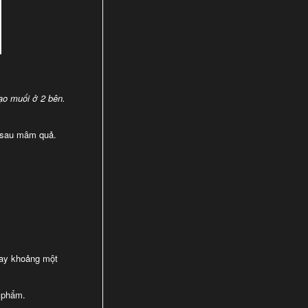
ạo muối ở 2 bên.
, sau mâm quả.
hay khoảng một
t phẩm.