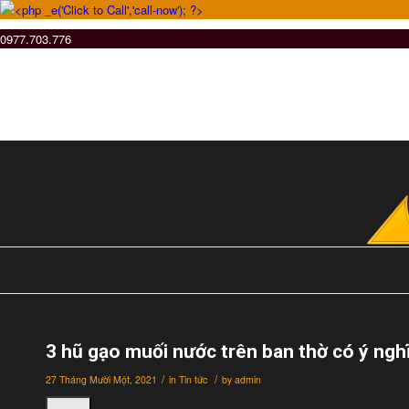
0977.703.776
3 hũ gạo muối nước trên ban thờ có ý nghĩ
/
/
27 Tháng Mười Một, 2021
in
Tin tức
by
admin