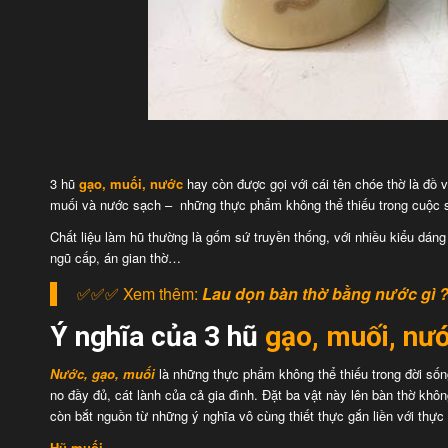
3 hũ
gạo, muối, nước
hay còn được gọi với cái tên chóe thờ là đồ v
muối và nước sạch – những thực phẩm không thể thiếu trong cuộc s
Chất liệu làm hũ thường là gốm sứ truyền thống, với nhiều kiểu dáng
ngũ cấp, án gian thờ…
✅✅✅ Xem thêm:
Lau dọn bàn thờ bằng nước gì 
Ý nghĩa của 3 hũ
gạo, muối, nư
Nước, gạo, muối
là những thực phẩm không thể thiếu trong đời sốn
no đầy đủ, cát lành của cả gia đình. Đặt ba vật này lên bàn thờ khô
còn bắt nguồn từ những ý nghĩa vô cùng thiết thực gắn liền với thự
Hũ muối