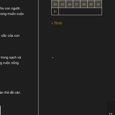
24
25
26
27
28
29
30
cho con người.
31
c mong muốn cuộc
« Th10
u sắc của con
 trong sạch và
ng cuộc sống.
bàn thờ để căn