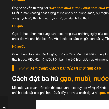
Ông bà ta vẫn thường nói “
Đầu năm mua muối – cuối năm mua vô
Muối là một khoáng chất tượng trưng cho ý chí trong sạch, sự mạnh
sống sạch sẽ, thanh cao, mạnh mẽ, gia đạo hưng thịnh.
Hũ gạo
Gạo là thực phẩm vô cùng cần thiết trong bữa ăn hàng ngày của con
cháu đối với các bậc bề trên. Và là một lời cảm ơn gửi đến các vị 
Hũ nước
Cơm chúng ta không ăn 7 ngày, chứa nước không thể thiếu trong 3 n
thanh cao. Việc đặt hũ nước trên bàn thờ thể hiện ước nguyện mong
✅✅✅ Xem thêm:
Cách bài trí bàn thờ tam cấp
Cách đặt ba hũ
gạo, muối, nướ
Mỗi một vật phẩm trên bàn thờ đều tuân theo quy tắc và vị trí khác
chỉnh cách đặt cho phù hợp. Dưới đây chính là cách đặt 3 hũ
gạo, 
Những thông tin về bàn