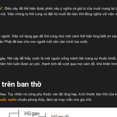
i
”. Điều này đã thể hiện được phần nào ý nghĩa và giá trị của muối mang lại 
 mẽ. Việc chúng ta thờ cúng và đặt hũ muối lên bàn thờ đồng nghĩa với việ
 người. Việc sử dụng gạo để thờ cúng như một cách thể hiện lòng biết ơn sâ
Thần Phật đã ban cho con người một nền văn minh lúa nước.
gày. Nói vậy để thấy nước là một nguồn sống mãnh liệt mang sự thuần khiết,
 tâm hồn luôn được an yên, thanh tịnh để vượt qua mọi cám dỗ, khó khăn tro
c
trên ban thờ
 nhau. Tuy nhiên nó cũng phụ thuộc vào độ rộng hẹp, kích thước bàn thờ của 
muối, nước
chuẩn phong thủy, đem lại may mắn cho gia chủ.