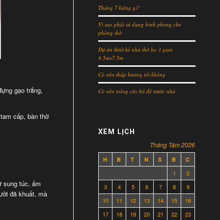
Tháng 7 kiêng gì?
Vì sao phải sử dụng bình phong che
phòng thờ
Dự án thiết kế nhà thờ họ 3 gian
8.5mx7.5m
Có nên thắp hương tối không
 đựng gạo trắng,
Có nên trồng cây bồ đề trước nhà
 tam cấp, bàn thờ
XEM LỊCH
Tháng Tám 2026
H
B
T
N
S
B
C
1
2
ự sung túc, ấm
3
4
5
6
7
8
9
gười đã khuất, mà
10
11
12
13
14
15
16
17
18
19
20
21
22
23