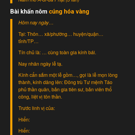
Bài khấn nôm
cúng hóa vàng
Hôm nay ngày…
Tại: Thôn… xã/phường… huyện/quận…
tỉnh/TP…
Tín chủ là: … cùng toàn gia kính bái.
Nay nhân ngày lễ tạ.
Kính cẩn sắm một lễ gồm…, gọi là lễ mọn lòng
thành, kính dâng lên: Đông trù Tư mệnh Táo
phủ thần quân, bản gia tiên sư, bản viên thổ
công, liệt vị tôn thần.
Trước linh vị của:
Hiển:
Hiển: