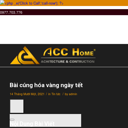
0977.703.776
Bài cúng hóa vàng ngày tết
/
/
14 Tháng Mười Một, 2021
in
Tin tức
by
admin
Nội Dung Bài Viết