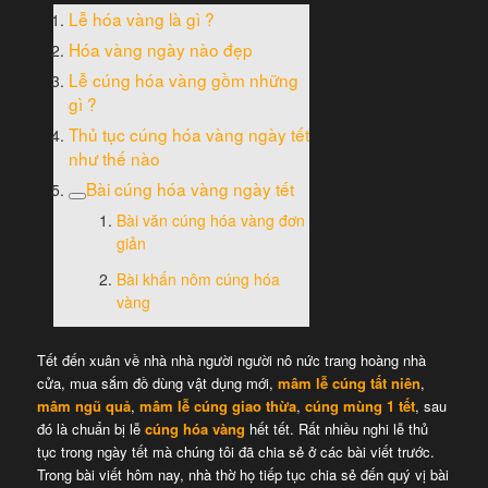
Lễ hóa vàng là gì ?
Hóa vàng ngày nào đẹp
Lễ cúng hóa vàng gồm những
gì ?
Thủ tục cúng hóa vàng ngày tết
như thế nào
Bài cúng hóa vàng ngày tết
Bài văn cúng hóa vàng đơn
giản
Bài khấn nôm cúng hóa
vàng
Tết đến xuân về nhà nhà người người nô nức trang hoàng nhà
cửa, mua sắm đồ dùng vật dụng mới,
mâm lễ cúng tất niên
,
mâm ngũ quả
,
mâm lễ cúng giao thừa
,
cúng mùng 1 tết
, sau
đó là chuẩn bị lễ
cúng hóa vàng
hết tết. Rất nhiều nghi lễ thủ
tục trong ngày tết mà chúng tôi đã chia sẻ ở các bài viết trước.
Trong bài viết hôm nay, nhà thờ họ tiếp tục chia sẻ đến quý vị bài