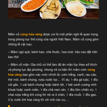
Mâm cỗ
cúng hóa vàng
được coi là một phần nghi lễ quan trọng
trong phong tục thờ cúng của người Việt Nam. Mâm cỗ cúng gồm
những lễ vật sau:
– Mâm ngũ quả, bánh kẹo, chè thuốc, hoa tươi, trầu cau đặt trên
ban thờ
– Mâm cỗ mặn: Gia chủ có thể làm đồ ăn mặn tùy theo sở thích
và phong tục địa phương, nhưng về cơ bản thì mâm cơm
cúng
hóa vàng
bao gồm các món chính là: cơm trắng, canh, rau xào,
thịt mồi, bánh chưng, rượu nước lọc… Ví dụ: 1 đĩa gà luộc, 1 đĩa
xôi gấc, 1 cái bánh chưng hoặc bánh tét, 1 bát canh xương ninh
khoai hoặc canh miến, 1 đĩa chả nem rán, 1 đĩa tôm chiên xù, 1
chai rượu trắng khi cúng thì rót ra 3 chén, 1 đĩa muối, 1 đĩa gạo,
3 ly nước khi hóa vàng thì rót mời các cụ….