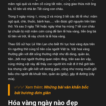
mâm ngũ quả và mâm cỗ cúng tất niên, cúng giao thừa mời ông
bà, tổ tiên về nhà ăn Tết cùng con cháu.
Trong 3 ngày mùng 1, mùng 2 và mùng 3 tết các đồ lễ như: mâm
ngũ quả, chè, thuốc, bánh kẹo,… vẫn được giữ nguyên trên bàn
thờ. Và sau 3 ngày Tết hoặc ngày khai hạ mùng 7 tết con cháu
lại chuẩn bị một mâm cơm cúng để làm lễ hóa vàng, tiễn ông bà
tổ tiên về trời, lễ này chính là lễ hóa vàng.
Theo GS sử học Lê Văn Lan cho biết thì tục hoá vàng dựa trên
tín ngưỡng thờ cúng tổ tiên của người Việt ta. Vật hoá vàng
thường gắn với đời sống thường nhật như đồ dùng, quần áo,
tiền..,bởi mọi người thường quan niệm rằng, trần sao âm vậy,
cúng những vật này để thấy con người khi mất đi ở thế giới bên
kia nhưng vẫn gắn kết với dương gian, cũng như mong muốn gửi
biếu cho người đã khuất tiền, quần áo (giấy), gậy đi đường (cây
mía).
✅✅✅ Xem thêm:
Những bài văn khấn bốc
bát hương đơn giản
Hóa vàng ngày nào đẹp