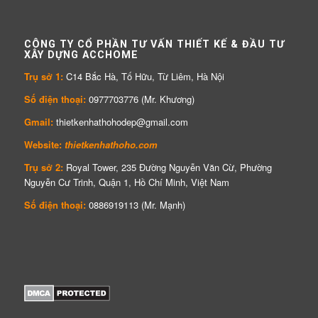
CÔNG TY CỔ PHẦN TƯ VẤN THIẾT KẾ & ĐẦU TƯ
XÂY DỰNG ACCHOME
Trụ sở 1:
C14 Bắc Hà, Tố Hữu, Từ Liêm, Hà Nội
Số điện thoại:
0977703776 (Mr. Khương)
Gmail:
thietkenhathohodep@gmail.com
Website:
thietkenhathoho.com
Trụ sở 2:
Royal Tower, 235 Đường Nguyễn Văn Cừ, Phường
Nguyễn Cư Trinh, Quận 1, Hồ Chí Minh, Việt Nam
Số điện thoại:
0886919113 (Mr. Mạnh)