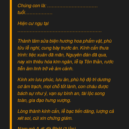
Chúng con là: ……………………………
tuổi………………
Hiện cư ngụ tại
……………………………………………….
Thành tâm sửa biện hương hoa phẩm vật, phù
tửu lễ nghi, cung bày trước án. Kính cẩn thưa
trình: tiệc xuân đã mãn, Nguyên đán đã qua,
nay xin thiêu hóa kim ngân, lễ tạ Tôn thần, rước
tiễn âm linh trở về âm cảnh.
Kính xin lưu phúc, lưu ân, phù hộ độ trì dương
cơ âm trạch, mọi chỗ tốt lành, con cháu được
bách sự như ý, vạn sự bình an, tài lộc song
toàn, gia đạo hưng vượng.
Lòng thành kính cẩn, lễ bạc tiến dâng, lượng cả
xét soi, cúi xin chứng giám.
Nam mô A-di-đà Phật (3 lần)