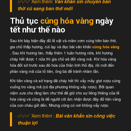
✅✅✅ Xem thêm:
Văn khấn xin chuyển bàn
thờ cũ sang ban thờ mới
Thủ tục
cúng hóa vàng
ngày
tết như thế nào
Sau khi bày biện đầy đủ lễ vật và mâm cơm cúng trên bàn thờ,
gia chủ thắp hương, cúi lạy và đọc bài văn khấn
cúng hóa vàng
. Sau khi hương tàn, thắp thêm 1 tuần hương nữa, khi hương
cháy hết được 1 nửa thì gia chủ sẽ đốt vàng mã. Khi hóa vàng
hóa đốt sớ trước sau đó hóa của thần linh thổ địa, rồi mới đến
phần vàng mã của tổ tiên, ông bà để tránh nhầm lẫn.
Khi tiền vàng và sớ trạng đã cháy hết thì vẩy mấy giọt rượu cúng
xuống tro vàng mã (có địa phương không vẩy rượu). Bởi quan
niệm xưa cho rằng làm như thế để giữ cho sự liêng thiêng của lễ
hóa vàng và cũng là để người cõi âm nhận được đầy đủ tiền vàng
của con cháu gửi đến. Nhưng cũng có nơi không vẩy rượu
✅✅✅ Xem thêm :
Bài văn khấn xin công việc
thuận lợi