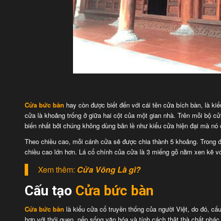
Cửa bức bàn
hay còn được biết đến với cái tên cửa bích bàn, là ki
cửa là khoảng trống ở giữa hai cột của một gian nhà. Trên mỗi bộ c
biến nhất bởi chúng không dùng bản lề như kiểu cửa hiện đại mà nó d
Theo chiều cao, mỗi cánh cửa sẽ được chia thành 5 khoảng. Trong đó
chiều cao lớn hơn. Lá cổ chính của cửa là 3 miếng gỗ nằm xen kẽ vớ
Xem thêm:
Cửa Võng Là gì?
Cấu tạo
Cửa bức bàn
Cửa bức bàn
là kiểu cửa cổ truyền thống của người Việt, do đó, cấ
hợp với thói quen, nếp sống văn hóa và tính cách thật thà chất phá