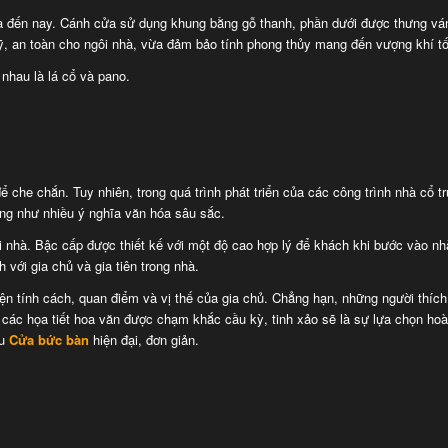
ưa đến nay. Cánh cửa sử dụng khung bằng gỗ thanh, phần dưới được thưng ván
 an toàn cho ngôi nhà, vừa đảm bảo tính phong thủy mang đến vượng khí tố
 nhau là lá cổ và pano.
ể che chắn. Tuy nhiên, trong quá trình phát triển của các công trình nhà cổ t
ũng như nhiều ý nghĩa văn hóa sâu sắc.
i nhà. Bậc cấp được thiết kế với một độ cao hợp lý để khách khi bước vào nhà
 với gia chủ và gia tiên trong nhà.
iện tính cách, quan điểm và vị thế của gia chủ. Chẳng hạn, những người thích
g các họa tiết hoa văn được chạm khắc cầu kỳ, tinh xảo sẽ là sự lựa chọn hoà
ẫu
Cửa bức bàn
hiện đại, đơn giản.