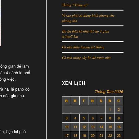
Tháng 7 kiêng gì?
Vì sao phải sử dụng bình phong che
phòng thờ
Dự án thiết kế nhà thờ họ 3 gian
8.5mx7.5m
Có nên thắp hương tối không
Có nên trồng cây bồ đề trước nhà
hông gian để làm
bàn 4 cánh là phổ
ông việc.
XEM LỊCH
à hai lá pano có
Tháng Tám 2026
h của gia chủ.
H
B
T
N
S
B
C
1
2
3
4
5
6
7
8
9
10
11
12
13
14
15
16
n, tiện lợi phù
17
18
19
20
21
22
23