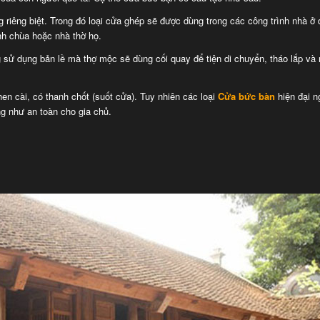
g riêng biệt. Trong đó loại cửa ghép sẽ được dùng trong các công trình nhà ở
nh chùa hoặc nhà thờ họ.
g sử dụng bản lề mà thợ mộc sẽ dùng cối quay để tiện di chuyển, tháo lắp và
hen cài, có thanh chốt (suốt cửa). Tuy nhiên các loại
Cửa bức bàn
hiện đại 
g như an toàn cho gia chủ.