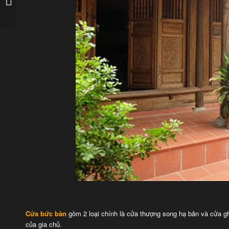
thiên ngoài trời
Cửa bức bàn
gồm 2 loại chính là cửa thượng song hạ bản và cửa gh
của gia chủ.