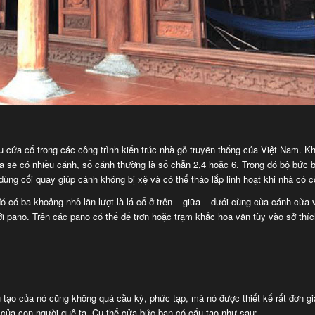
ểu cửa cổ trong các công trình kiến trúc nhà gỗ truyền thống của Việt Nam. K
ửa sẽ có nhiều cánh, số cánh thường là số chẵn 2,4 hoặc 6. Trong đó bộ bức 
ùng cối quay giúp cánh không bị xệ và có thể tháo lắp linh hoạt khi nhà có c
 có ba khoảng nhỏ lần lượt là lá cổ ở trên – giữa – dưới cùng của cánh cửa v
i pano. Trên các pano có thể để trơn hoặc trạm khắc hoa văn tùy vào sở thíc
u tạo của nó cũng không quá cầu kỳ, phức tạp, mà nó được thiết kế rất đơn giả
c của con người quê ta. Cụ thể cửa bức bạn có cấu tạo như sau: