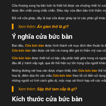
Cửa thượng song hạ bản luôn là thiết kế được ưa chuộng nhất từ x
được lắm chắn song chắc chắn. Điều này vừa đảm bảo tính thẩm mỹ,
Đối với cửa ghép, đây là loại cửa được ghép lại từ các phần gỗ khác
Xem thêm:
Án gian thờ là gì?
Ý nghĩa cửa bức bàn
Ban đầu,
Cửa bức bàn
được hình thành với mục đích đơn thuần là đ
Cửa bức bàn
dần được cải tiến và mang đến giá trị thẩm mỹ cao c
Cửa bức bàn
được thiết kế có bậc cấp phân biệt giữa trong và ngoà
đầu để ý tránh vấp ngã, qua đó thể hiện sự tôn trọng của người khách
Những đường nét hoa văn được chạm khắc trên
Cửa bức bàn
thể h
hoa lệ, diêm dúa thì các mẫu
Cửa bức bàn
theo lối cổ điển sử dụn
những người có tính cách giản dị, mộc mạc sẽ thích hợp với các m
Xem thêm:
Sập thờ tam cấp là gì?
Kích thước cửa bức bàn