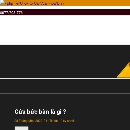
0977.703.776
Cửa bức bàn là gì ?
/
/
28 Tháng Một, 2022
in
Tin tức
by
admin