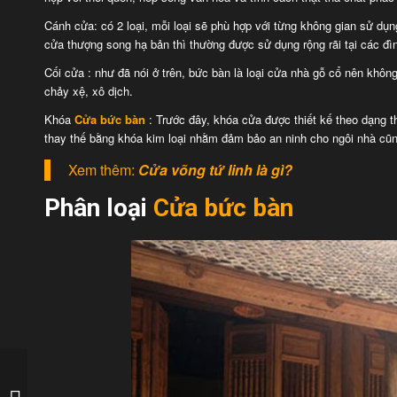
Cánh cửa: có 2 loại, mỗi loại sẽ phù hợp với từng không gian sử dụn
cửa thượng song hạ bản thì thường được sử dụng rộng rãi tại các đì
Cối cửa : như đã nói ở trên, bức bàn là loại cửa nhà gỗ cổ nên khôn
chảy xệ, xô dịch.
Khóa
Cửa bức bàn
: Trước đây, khóa cửa được thiết kế theo dạng t
thay thế bằng khóa kim loại nhằm đảm bảo an ninh cho ngôi nhà cũn
Xem thêm:
Cửa võng tứ linh là gì?
Phân loại
Cửa bức bàn
Cách cúng bàn thờ