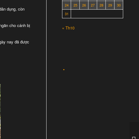
24
25
26
27
28
29
30
 dân dụng, còn
31
 ngăn cho cánh bị
« Th10
ngày nay đã được