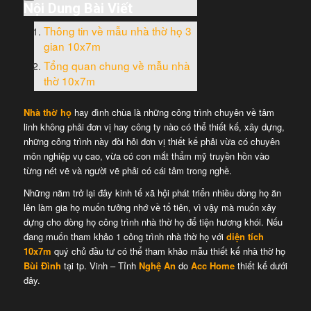
Nội Dung Bài Viết
Thông tin về mẫu nhà thờ họ 3
gian 10x7m
Tổng quan chung về mẫu nhà
thờ 10x7m
Nhà thờ họ
hay đình chùa là những công trình chuyên về tâm
linh không phải đơn vị hay công ty nào có thể thiết kế, xây dựng,
những công trình này đòi hỏi đơn vị thiết kế phải vừa có chuyên
môn nghiệp vụ cao, vừa có con mắt thẩm mỹ truyền hồn vào
từng nét vẽ và người vẽ phải có cái tâm trong nghề.
Những năm trở lại đây kinh tế xã hội phát triển nhiều dòng họ ăn
lên làm gia họ muốn tưởng nhớ về tổ tiên, vì vậy mà muốn xây
dựng cho dòng họ công trình nhà thờ họ để tiện hương khói. Nếu
đang muốn tham khảo 1 công trình nhà thờ họ với
diện tích
10x7m
quý chủ đầu tư có thể tham khảo mẫu thiết kế nhà thờ họ
Bùi Đình
tại tp. Vinh – Tỉnh
Nghệ An
do
Acc Home
thiết kế dưới
đây.