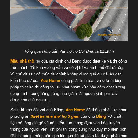
Tổng quan khu đất nhà thờ họ Bùi Đình là 22x24m
Mẫu nhà thờ
họ của gia đình chú Bằng được thiết kế và thi công
trên mảnh đất khá vuông vắn và có vị trí và hình thế đất rất đẹp.
Vì chủ đầu tư có mức tài chính không được quá dư dả lên các
kiến trúc sư của
Acc Home
cũng phải tính toán và đưa ra biện
pháp thiết kế thi công tối ưu nhất nhằm vừa bảo đảm chất lượng
công trình, công năng cũng như giảm tải nguồn kinh phí xây
dựng cho chủ đầu tư..
Sau khi trao đổi với chú Bằng,
Acc Home
đã thống nhất lựa chọn
phương án
thiết kế nhà thờ họ 3 gian
của chú
Bằng
với chất
liệu bê tông giả gỗ và nét kiến trúc mang đậm văn hóa truyền
thống của người Việt. chi phí thi công cũng như quy mô diện tích
đất thi công không cần quá lớn qua đó sẽ giảm tải được phần nào