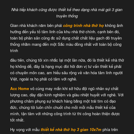
Nhà tiếp khách cũng được thiết kế theo dạng nhà mái gói 3 gian
truyền thống
Gian nhà khách năm bên phái
công trình nhà thờ họ
không ảnh
hưởng đến yếu tố tâm linh của khu nhà thờ chính. cạnh bên đó,
toàn bộ phần sân cũng đc sử dụng chất chất liệu gạch đỏ truyền
thống nhằm mang đến một Sắc màu đồng nhất với toàn bộ công
trình
đầu tiên, chúng tôi xin nhắc lại một lần nữa, đó là thiết kế nhà thờ
họ không dễ, đây là hạng mục đòi hỏi đơn vị tư vấn thiết kế phải
có chuyên môn cao, am hiểu sâu rộng về văn hóa tâm linh người
Việt, ngoài ra họ phải có tâm với nghề.
Acc Home
vô cùng may mắn khi sở hữu đội ngũ nhân sự chất
lượng cao, dày dặn kinh nghiệm và giàu nhiệt huyết với nghề. Với
phương châm phụng sự khách hàng bằng một trái tim có đạo
đức, chúng tôi luôn chỉn chuốt cho mỗi mỗi mẫu thiết kế của
mình, tận tâm với những công trình từ thi công hoàn thiện được
tốt nhất.
Hy vọng với mẫu
thiết kế nhà thờ họ 3 gian 10x7m
phía trên