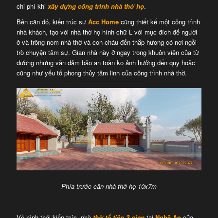
chi phí khi
xây dựng công trình nhà thờ họ
.
Bên căn đó, kiến trúc sư
Acc Home
cũng thiết kế một công trình
nhà khách, tạo với nhà thờ họ hình chữ L với mục đích để người
ở và trông nom nhà thờ và con cháu đến thắp hương có nơi ngồi
trò chuyện tâm sự. Gian nhà này ở ngay trong khuôn viên của từ
đường nhưng vẫn đảm bảo an toàn ko ảnh hưởng đến quy hoặc
cũng như yếu tố phong thủy tâm linh của công trình nhà thờ.
Phía trước căn nhà thờ họ 10x7m
Về hình thái kiến trúc, nhà
thờ tổ tiên 3 gian
tại
Nghệ An
của