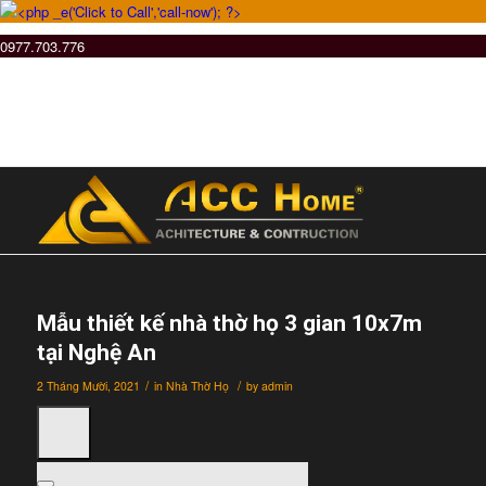
0977.703.776
Mẫu thiết kế nhà thờ họ 3 gian 10x7m
tại Nghệ An
/
/
2 Tháng Mười, 2021
in
Nhà Thờ Họ
by
admin