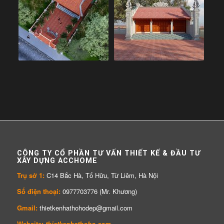
CÔNG TY CỔ PHẦN TƯ VẤN THIẾT KẾ & ĐẦU TƯ
XÂY DỰNG ACCHOME
Trụ sở 1:
C14 Bắc Hà, Tố Hữu, Từ Liêm, Hà Nội
Số điện thoại:
0977703776 (Mr. Khương)
Gmail:
thietkenhathohodep@gmail.com
Website:
thietkenhathoho.com