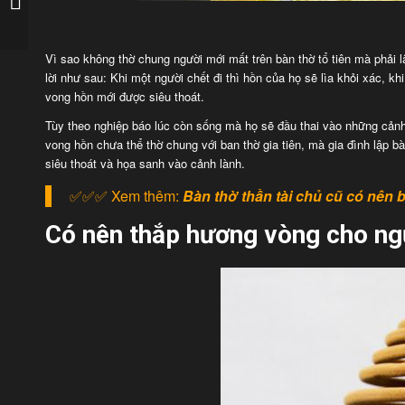
sửa nhà ngắn gọn
Vì sao không thờ chung người mới mất trên bàn thờ tổ tiên mà phải 
lời như sau: Khi một người chết đi thì hồn của họ sẽ lìa khỏi xác, kh
vong hồn mới được siêu thoát.
Tùy theo nghiệp báo lúc còn sống mà họ sẽ đầu thai vào những cảnh 
vong hồn chưa thể thờ chung với ban thờ gia tiên, mà gia đình lập 
siêu thoát và họa sanh vào cảnh lành.
✅✅✅ Xem thêm:
Bàn thờ thần tài chủ cũ có nên 
Có nên thắp hương vòng cho ng