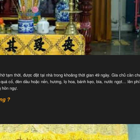
 thờ tạm thời, được đặt tại nhà trong khoảng thời gian 49 ngày. Gia chủ cần c
ời quá cố, đèn dầu hoặc nến, hương, lọ hoa, bánh kẹo, bia, nước ngọt… lên phí
g hồn ngự.
ng ?