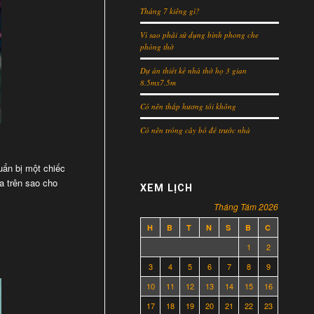
Tháng 7 kiêng gì?
Vì sao phải sử dụng bình phong che
phòng thờ
Dự án thiết kế nhà thờ họ 3 gian
8.5mx7.5m
Có nên thắp hương tối không
Có nên trồng cây bồ đề trước nhà
huẩn bị một chiếc
a trên sao cho
XEM LỊCH
Tháng Tám 2026
H
B
T
N
S
B
C
1
2
3
4
5
6
7
8
9
10
11
12
13
14
15
16
17
18
19
20
21
22
23