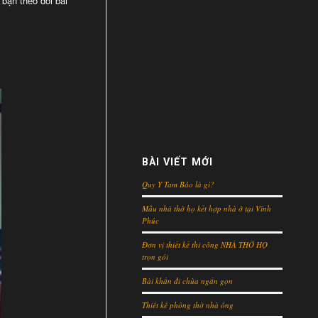
bạn theo dõi bài
BÀI VIẾT MỚI
Quy Y Tam Bảo là gì?
Mẫu nhà thờ họ kết hợp nhà ở tại Vĩnh
Phúc
Đơn vị thiết kế thi công NHÀ THỜ HỌ
trọn gói
Bài khấn đi chùa ngắn gọn
Thiết kế phòng thờ nhà ống