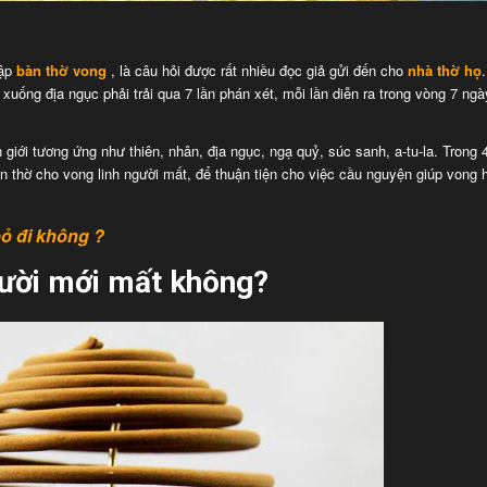
lập
bàn thờ vong
, là câu hỏi được rất nhiều đọc giả gửi đến cho
nhà thờ họ
i xuống địa ngục phải trải qua 7 lần phán xét, mỗi lần diễn ra trong vòng 7 ngà
giới tương ứng như thiên, nhân, địa ngục, ngạ quỷ, súc sanh, a-tu-la. Trong 
bàn thờ cho vong linh người mất, để thuận tiện cho việc cầu nguyện giúp von
bỏ đi không ?
ười mới mất không?