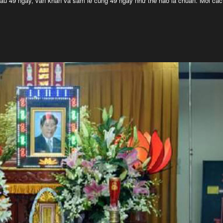
au 49 ngày, văn khấn và sắm lễ cúng 49 ngày như thế nào là chuẩn. Mời các 