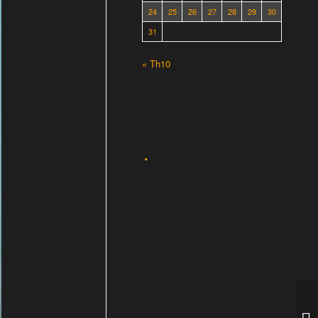
24
25
26
27
28
29
30
31
« Th10