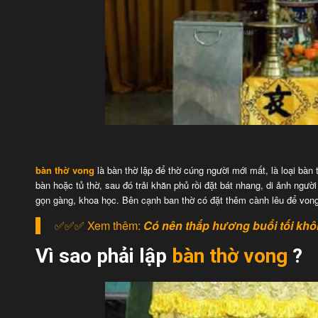
bàn thờ vong
là bàn thờ lập để thờ cúng người mới mất, là loại bàn
bàn hoặc tủ thờ, sau đó trải khăn phủ rồi đặt bát nhang, di ảnh ngư
gọn gàng, khoa học. Bên cạnh ban thờ có đặt thêm cành lêu để von
✅✅✅ Xem thêm:
Có nên thắp hương buổi tối khô
Vì sao phải lập
bàn thờ vong
?