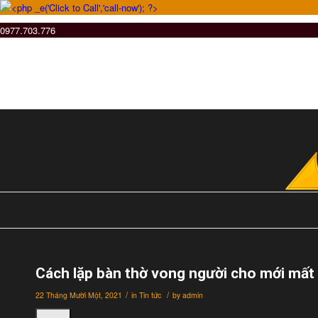
0977.703.776
Cách lặp bàn thờ vong người cho mới mất
/
/
22 Tháng Mười Một, 2021
in
Tin tức
by
admin