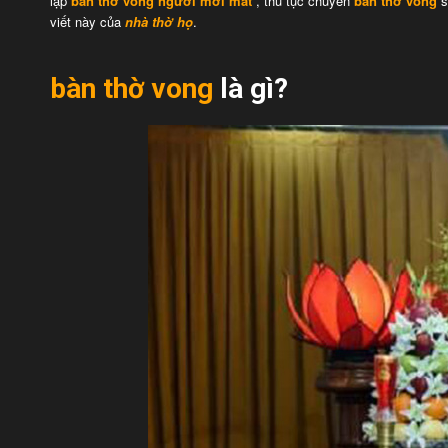
lập
bàn thờ vong
người mới mất
, thủ tục chuyển
bàn thờ vong
s
viết này của
nhà thờ họ
.
bàn thờ vong
là gì?