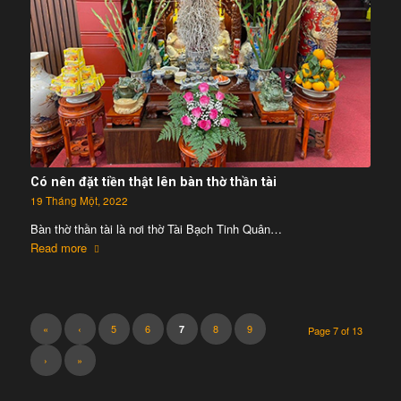
Có nên đặt tiền thật lên bàn thờ thần tài
19 Tháng Một, 2022
Bàn thờ thần tài là nơi thờ Tài Bạch Tinh Quân…
Read more
«
‹
5
6
8
9
7
Page 7 of 13
›
»