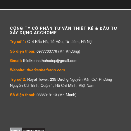
CÔNG TY CỔ PHẦN TƯ VẤN THIẾT KẾ & ĐẦU TƯ
XÂY DỰNG ACCHOME
Trụ sở 1:
C14 Bắc Hà, Tố Hữu, Từ Liêm, Hà Nội
Số điện thoại:
0977703776 (Mr. Khương)
Gmail:
thietkenhathohodep@gmail.com
Website:
thietkenhathoho.com
Trụ sở 2:
Royal Tower, 235 Đường Nguyễn Văn Cừ, Phường
Nguyễn Cư Trinh, Quận 1, Hồ Chí Minh, Việt Nam
Số điện thoại:
0886919113 (Mr. Mạnh)