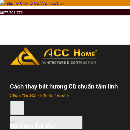
0977.703.776
Cách thay bát hương Cũ chuẩn tâm linh
/
/
2 Tháng Tám, 2021
in
Tin tức
by
admin
Nội Dung Bài Viết