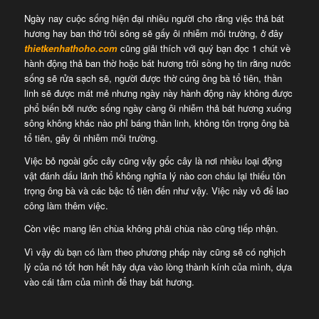
Ngày nay cuộc sống hiện đại nhiều người cho rằng việc thả bát
hương hay ban thờ trôi sông sẽ gấy ôi nhiễm môi trường, ở đây
thietkenhathoho.com
cũng giải thích với quý bạn đọc 1 chút về
hành động thả ban thờ hoặc bát hương trôi sồng họ tin rằng nước
sống sẽ rửa sạch sẽ, người được thờ cúng ông bà tổ tiên, thần
linh sẽ được mát mẻ nhưng ngày này hành động này không được
phổ biến bởi nước sống ngày càng ôi nhiễm thả bát hương xuống
sông không khác nào phỉ báng thần linh, không tôn trọng ông bà
tổ tiên, gây ôi nhiễm môi trường.
Việc bỏ ngoài gốc cây cũng vậy gốc cây là nơi nhiều loại động
vật đánh dấu lãnh thổ không nghĩa lý nào con cháu lại thiếu tôn
trọng ông bà và các bậc tổ tiên đến như vậy. Việc này vô để lao
công làm thêm việc.
Còn việc mang lên chùa không phải chùa nào cũng tiếp nhận.
Vì vậy dù bạn có làm theo phương pháp này cũng sẽ có nghịch
lý của nó tốt hơn hết hãy dựa vào lòng thành kính của mình, dựa
vào cái tâm của mình để thay bát hương.