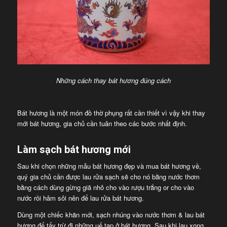
Những cách thay bát hương đúng cách
Bát hương là một món đồ thờ phụng rất cần thiết vì vậy khi thay
mới bát hương, gia chủ cần tuân theo các bước nhất định.
Làm sạch bát hương mới
Sau khi chọn những mẫu bát hương đẹp và mua bát hương về,
quý gia chủ cần được lau rửa sạch sẽ cho nó bằng nước thơm
bằng cách dùng gừng giã nhỏ cho vào rượu trắng or cho vào
nước rồi hâm sôi nên để lau rửa bát hương.
Dùng một chiếc khăn mới, sạch nhúng vào nước thơm & lau bát
hương để tẩy trừ đi những uế tạp ở bát hương. Sau khi lau xong