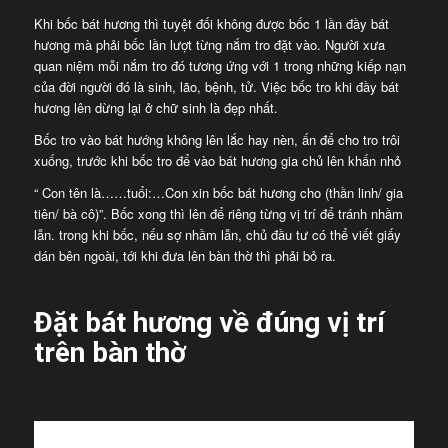
Khi bốc bát hương thì tuyệt đối không được bốc 1 lần đầy bát
hương mà phải bốc lần lượt từng nắm tro đặt vào. Người xưa
quan niệm mỗi nắm tro đó tương ứng với 1 trong những kiếp nạn
của đời người đó là sinh, lão, bệnh, tử. Việc bốc tro khi đầy bát
hương lên dừng lại ở chữ sinh là đẹp nhất.
Bốc tro vào bát hướng không lên lắc hay nèn, ấn để cho tro trôi
xuống, trước khi bốc tro để vào bát hương gia chủ lên khấn nhỏ
“ Con tên là……tuổi:…Con xin bốc bát hương cho (thần linh/ gia
tiên/ bà cô)”. Bốc xong thì lên để riêng từng vị trí để tránh nhầm
lẫn. trong khi bốc, nếu sợ nhầm lẫn, chủ đầu tư có thể viết giấy
dán bên ngoài, tới khi đưa lên bàn thờ thì phải bỏ ra.
Đặt bát hương về đúng vị trí
trên bàn thờ