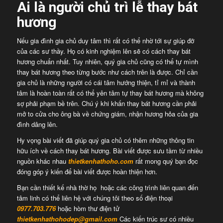
Ai là người chủ trì lễ thay bát
hương
Nếu gia đình gia chủ duy tâm thì rất có thể nhờ tới sự giúp đỡ
của các sư thầy. Họ có kinh nghiệm lên sẽ có cách thay bát
hương chuẩn nhất. Tuy nhiên, quý gia chủ cũng có thể tự mình
thay bát hương theo từng bước như cách trên là được. Chỉ cần
gia chủ là những người có cái tâm hướng thiện, tỉ mỉ và thành
tâm là hoàn toàn rất có thể yên tâm tự thay bát hương mà không
sợ phải phạm bề trên. Chú ý khi khấn thay bát hương cần phải
mở to cửa cho ông bà về chứng giám, nhận hương hỏa của gia
đình dâng lên.
Hy vọng bài viết đã giúp quý gia chủ có thêm những thông tin
hữu ích về cách thay bát hương. Bài viết được sưu tầm từ nhiều
nguồn khác nhau
thietkenhathoho.com
rất mong quý bạn đọc
đóng góp ý kiến để bài viết được hoàn thiện hơn.
Bạn cần thiết kế nhà thờ họ hoặc các công trình liên quan đến
tâm linh có thể liên hệ với chúng tôi theo số điện thoại
0977.703.776
hoặc hòm thư điện tử
thietkenhathohodep@gmail.com
Các kiến trúc sư có nhiều