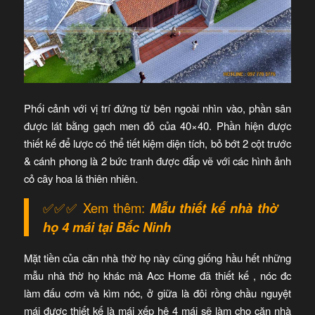
Phối cảnh với vị trí đứng từ bên ngoài nhìn vào, phần sân
được lát bằng gạch men đỏ của 40×40. Phần hiện được
thiết kế để lược có thể tiết kiệm diện tích, bỏ bớt 2 cột trước
& cánh phong là 2 bức tranh được đắp vẽ với các hình ảnh
cỏ cây hoa lá thiên nhiên.
✅✅✅ Xem thêm:
Mẫu thiết kế nhà thờ
họ 4 mái tại Bắc Ninh
Mặt tiền của căn nhà thờ họ này cũng giống hầu hết những
mẫu nhà thờ họ khác mà Acc Home đã thiết kế , nóc đc
làm đấu cơm và kìm nóc, ở giữa là đôi rồng chầu nguyệt
mái được thiết kế là mái xếp hệ 4 mái sẽ làm cho căn nhà