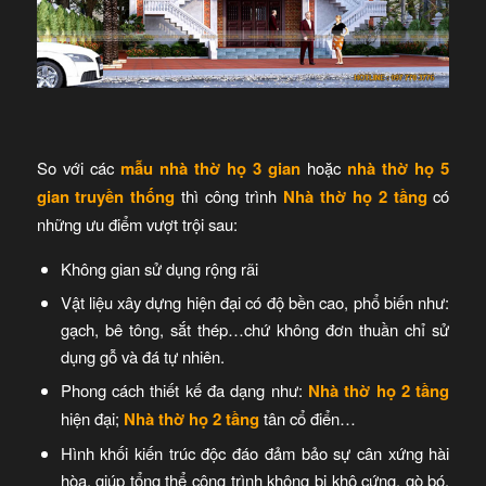
So với các
mẫu nhà thờ họ 3 gian
hoặc
nhà thờ họ 5
gian truyền thống
thì công trình
Nhà thờ họ 2 tầng
có
những ưu điểm vượt trội sau:
Không gian sử dụng rộng rãi
Vật liệu xây dựng hiện đại có độ bền cao, phổ biến như:
gạch, bê tông, sắt thép…chứ không đơn thuần chỉ sử
dụng gỗ và đá tự nhiên.
Phong cách thiết kế đa dạng như:
Nhà thờ họ 2 tầng
hiện đại;
Nhà thờ họ 2 tầng
tân cổ điển…
Hình khối kiến trúc độc đáo đảm bảo sự cân xứng hài
hòa, giúp tổng thể công trình không bị khô cứng, gò bó,